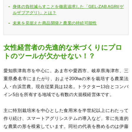
身体の負担減らすことを徹底追求した「GEL-ZAB AGRI(ゲ
ルザブアグリ)」とは？
未来を見据えた商品開発と農業の持続可能性
女性経営者の先進的な米づくりにプロ
トのツールが欠かせない！？
愛知県津島市を中心に、あま市や愛西市、岐阜県海津市、三
重県桑名市にまたがり、およそ200haの米を栽培する農業法
人・白浜営農。現在従業員は12名。トラクター13台とコンバ
イン5台を所有する地域でも有数の大規模経営体です。
主に特別栽培米を中心とした食用米を半世紀以上にわたって
作り続け、スマートアグリシステムの導入など、常に先進的
な農業の形を模索しています。同社の代表を務めるのは伊藤