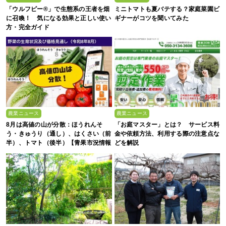
「ウルフピー®」で生態系の王者を畑
ミニトマトも夏バテする？家庭菜園ビ
に召喚！ 気になる効果と正しい使い
ギナーがコツを聞いてみた
方・完全ガイド
農業ニュース
農業ニュース
8月は高値の山が分散：ほうれんそ
「お庭マスター」とは？ サービス料
う・きゅうり（通し）、はくさい（前
金や依頼方法、利用する際の注意点な
半）、トマト（後半）【青果市況情報
どを解説
アプリ「YAOYASAN」】