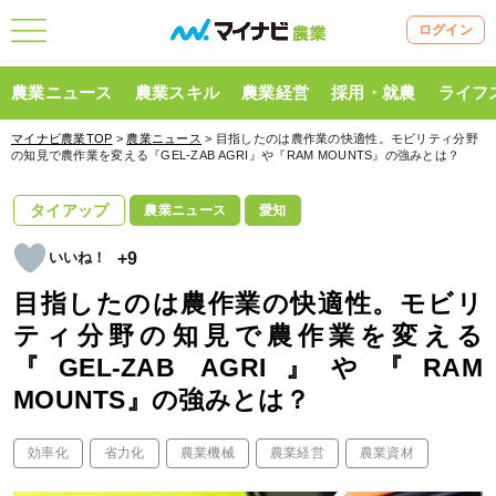
ログイン
農業ニュース
農業スキル
農業経営
採用・就農
ライフ
マイナビ農業TOP
>
農業ニュース
> 目指したのは農作業の快適性。モビリティ分野
の知見で農作業を変える『GEL-ZAB AGRI』や『RAM MOUNTS』の強みとは？
タイアップ
農業ニュース
愛知
+9
目指したのは農作業の快適性。モビリ
ティ分野の知見で農作業を変える
『GEL-ZAB AGRI』や『RAM
MOUNTS』の強みとは？
効率化
省力化
農業機械
農業経営
農業資材