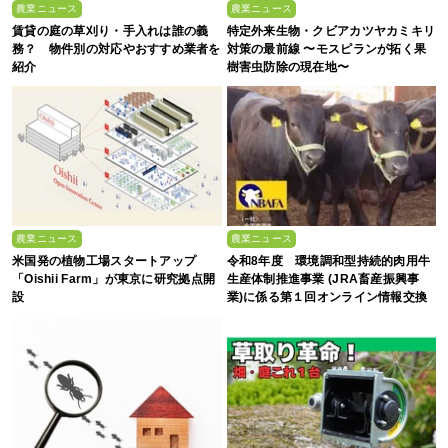
農業ニュース
農業ニュース
賃貸の庭の草刈り・手入れは誰の義
特定外来生物・クビアカツヤカミキリ
務？ 物件別の対応やおすすめ業者を
対策の最前線 〜モスピランが拓く果
紹介
樹害虫防除の現在地〜
農業ニュース
農業ニュース
米国発の植物工場スタートアップ
令和8年度 環境調和型持続的肉用牛
「Oishii Farm」が東京に研究拠点開
生産体制推進事業 (JRA畜産振興事
設
業)に係る第１回オンライン情報交換
会