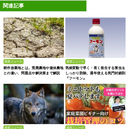
関連記事
農業ニュース
農業ニュース
耕作放棄地とは。荒廃農地や遊休農地
気候変動で早く・長く発生する害虫を
との違い、問題点や解決策まで解説
しっかり防除。通年使える気門封鎖剤
『フーモン』
農業ニュース
農業ニュース