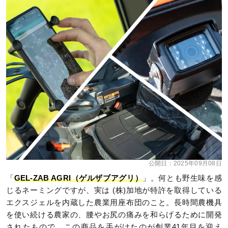
公開日：
2025年09月08日
「
GEL-ZAB AGRI（ゲルザブアグリ）
」。何とも野生味を感
じるネーミングですが、実は (株)加地が特許を取得している
エクスジェルを内蔵した農業用座布団のこと。長時間農機具
を使い続ける農家の、腰やお尻の痛みを和らげるために開発
されたもので、この商品を手がけたのが創業41年目を迎え