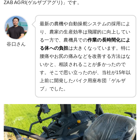
ZAB AGRI(ゲルザブアグリ)」です。
最新の農機や自動操舵システムの採用によ
り、農家の生産効率は飛躍的に向上してい
る一方で、農機具での
作業の長時間化によ
谷口さん
る体への負担
は大きくなっています。特に
腰痛やお尻の痛みなどを改善する方法はな
いかと、相談されることが多かったので
す。そこで思い立ったのが、当社が15年以
上前に開発したバイク用座布団「ゲルザ
ブ」でした。