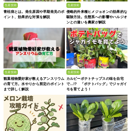
生産技術
生産技術
青枯病とは。発生原因や早期発見のポ
侵略的外来種ヒメジョオンの効果的な
イント、効果的な対策を解説
駆除方法。生態系への影響やハルジオ
ンとの違いを農家が解説
生産技術
生産技術
観葉植物愛好家が教えるアンスリウム
カルビーポテトチップスの味を自宅
の育て方。水やりから剪定のポイント
で…!? 「ポテトバッグ」でジャガイ
まで詳しく解説
モを育てよう！