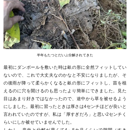
半年もたつとだいぶ分解されてきた
最初にダンボールを敷いた時は畝の形に全然フィットしてい
ないので、これで大丈夫なのかなと不安になりましたが、そ
の後雨が降って柔らかくなると畝の形にフィットし、苗を植
えるのに穴を開けるのも思ったより簡単にできました。見た
目はあまり好きではなかったので、途中から草を被せるよう
にしました。最初に習ったときは厚さは4センチほどが良いと
言われていたのですが、私は「厚すぎだろ」と思い2センチく
らいにしか被せていませんでした。
しかし、意外と分解が早くて4～5カ月くらいで隙間（すき