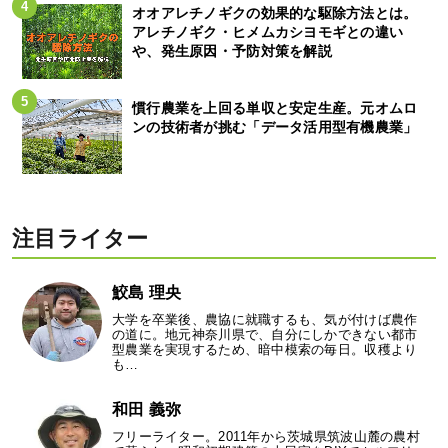
オオアレチノギクの効果的な駆除方法とは。
アレチノギク・ヒメムカシヨモギとの違い
や、発生原因・予防対策を解説
慣行農業を上回る単収と安定生産。元オムロ
ンの技術者が挑む「データ活用型有機農業」
注目ライター
鮫島 理央
大学を卒業後、農協に就職するも、気が付けば農作
の道に。地元神奈川県で、自分にしかできない都市
型農業を実現するため、暗中模索の毎日。収穫より
も…
和田 義弥
フリーライター。2011年から茨城県筑波山麓の農村