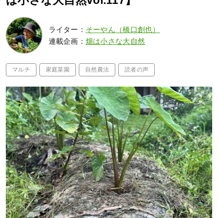
は小さな大自然vol.117】
ライター：
そーやん（橋口創也）
連載企画：
畑は小さな大自然
マルチ
家庭菜園
自然農法
読者の声