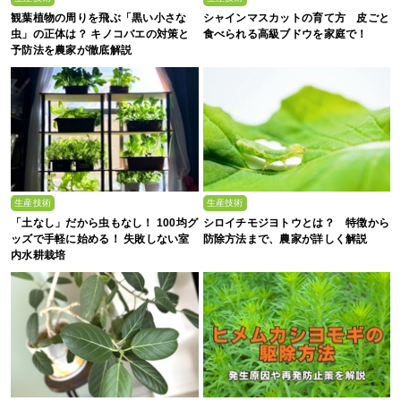
観葉植物の周りを飛ぶ「黒い小さな
シャインマスカットの育て方 皮ごと
虫」の正体は？ キノコバエの対策と
食べられる高級ブドウを家庭で！
予防法を農家が徹底解説
生産技術
生産技術
「土なし」だから虫もなし！ 100均グ
シロイチモジヨトウとは？ 特徴から
ッズで手軽に始める！ 失敗しない室
防除方法まで、農家が詳しく解説
内水耕栽培