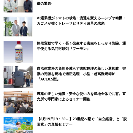
倍の驚異-
AI選果機がトマトの栽培・流通を変える―シブヤ精機・
カゴメが描くトレーサビリティ改革の未来
気候変動で早く・長く発生する害虫をしっかり防除。通
年使える気門封鎖剤『フーモン』
自治体業務の負担を減らす害獣処理の新しい選択肢 害
獣の死骸を現地で適正処理 小型・超高温焼却炉
『ACE0.5型』
農薬の正しい知識・安全な使い方を産地全体で共有。直
売所で専門家によるセミナー開催
【8月19日19：30～】23世紀へ繋ぐ「自立経営」と「脱
炭素」の真髄セミナー