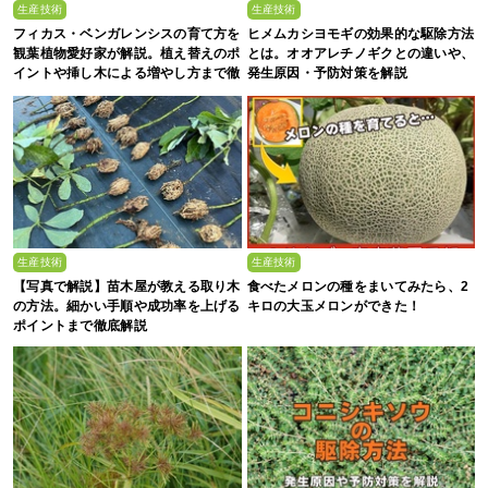
生産技術
生産技術
フィカス・ベンガレンシスの育て方を
ヒメムカシヨモギの効果的な駆除方法
観葉植物愛好家が解説。植え替えのポ
とは。オオアレチノギクとの違いや、
イントや挿し木による増やし方まで徹
発生原因・予防対策を解説
底解説
生産技術
生産技術
【写真で解説】苗木屋が教える取り木
食べたメロンの種をまいてみたら、2
の方法。細かい手順や成功率を上げる
キロの大玉メロンができた！
ポイントまで徹底解説