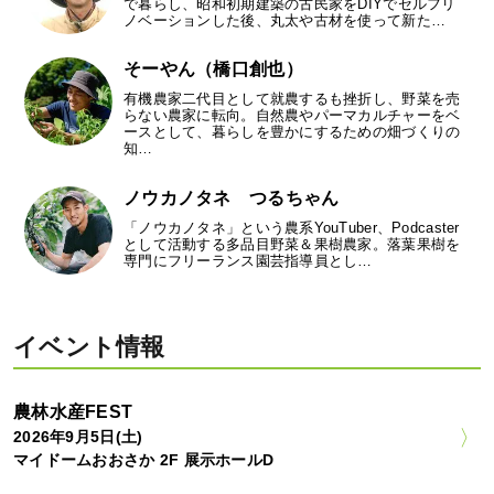
で暮らし、昭和初期建築の古民家をDIYでセルフリ
ノベーションした後、丸太や古材を使って新た…
そーやん（橋口創也）
有機農家二代目として就農するも挫折し、野菜を売
らない農家に転向。自然農やパーマカルチャーをベ
ースとして、暮らしを豊かにするための畑づくりの
知…
ノウカノタネ つるちゃん
「ノウカノタネ」という農系YouTuber、Podcaster
として活動する多品目野菜＆果樹農家。落葉果樹を
専門にフリーランス園芸指導員とし…
イベント情報
農林水産FEST
2026年9月5日(土)
マイドームおおさか 2F 展示ホールD