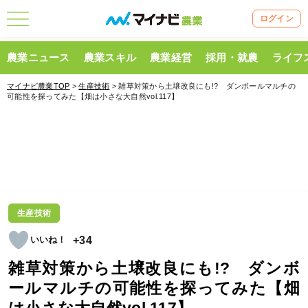
ログイン
農業ニュース
農業スキル
農業経営
採用・就農
ライフ
マイナビ農業TOP
>
生産技術
> 雑草対策から土壌改良にも!? ダンボールマルチの
可能性を探ってみた【畑は小さな大自然vol.117】
生産技術
+34
雑草対策から土壌改良にも!? ダンボ
ールマルチの可能性を探ってみた【畑