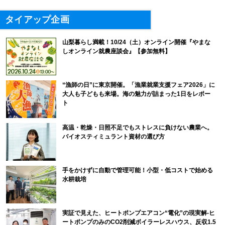
タイアップ企画
山梨暮らし満載！10/24（土）オンライン開催『やまな
しオンライン就農座談会』【参加無料】
“漁師の日”に東京開催。「漁業就業支援フェア2026」に
大人も子どもも来場。海の魅力が詰まった1日をレポー
ト
高温・乾燥・日照不足でもストレスに負けない農業へ。
バイオスティミュラント資材の選び方
手をかけずに自動で管理可能！小型・低コストで始める
水耕栽培
実証で見えた、ヒートポンプエアコン“電化”の現実解-ヒ
ートポンプのみのCO2削減ボイラーレスハウス、反収1.5