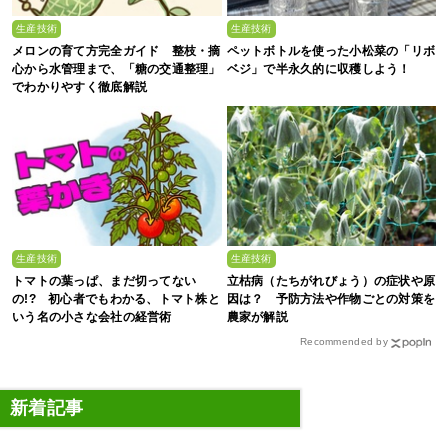
生産技術
生産技術
メロンの育て方完全ガイド 整枝・摘
ペットボトルを使った小松菜の「リボ
心から水管理まで、「糖の交通整理」
ベジ」で半永久的に収穫しよう！
でわかりやすく徹底解説
生産技術
生産技術
トマトの葉っぱ、まだ切ってない
立枯病（たちがれびょう）の症状や原
の!? 初心者でもわかる、トマト株と
因は？ 予防方法や作物ごとの対策を
いう名の小さな会社の経営術
農家が解説
Recommended by
新着記事