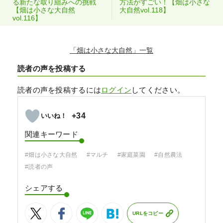
る新たな取り組みへの挑戦
方法がすごい！【畑は小さな
【畑は小さな大自然
大自然vol.118】
vol.116】
「畑は小さな大自然」
読者の声を投稿する
読者の声を投稿するには
ログイン
してください。
+34
関連キーワード
#畑は小さな大自然
#マルチ
#家庭菜園
#自然農法
#読者の声
シェアする
URLをコピー