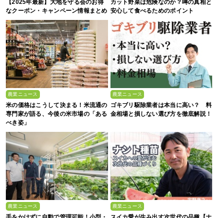
【2025年最新】大地を守る会のお得
カット野菜は危険なのか？噂の真相と
なクーポン・キャンペーン情報まとめ
安心して食べるためのポイント
農業ニュース
農業ニュース
米の価格はこうして決まる！米流通の
ゴキブリ駆除業者は本当に高い？ 料
専門家が語る、今後の米市場の「ある
金相場と損しない選び方を徹底解説！
べき姿」
農業ニュース
農業ニュース
手をかけずに自動で管理可能！小型・
スイカ愛が生み出す次世代の品種【ナ