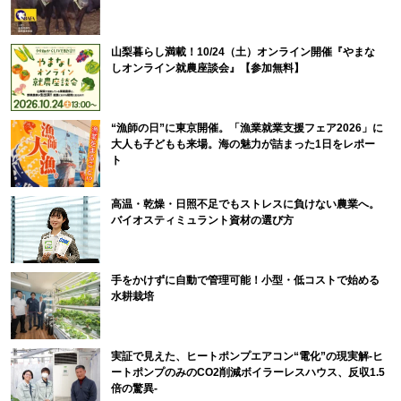
山梨暮らし満載！10/24（土）オンライン開催『やまな
しオンライン就農座談会』【参加無料】
“漁師の日”に東京開催。「漁業就業支援フェア2026」に
大人も子どもも来場。海の魅力が詰まった1日をレポー
ト
高温・乾燥・日照不足でもストレスに負けない農業へ。
バイオスティミュラント資材の選び方
手をかけずに自動で管理可能！小型・低コストで始める
水耕栽培
実証で見えた、ヒートポンプエアコン“電化”の現実解-ヒ
ートポンプのみのCO2削減ボイラーレスハウス、反収1.5
倍の驚異-