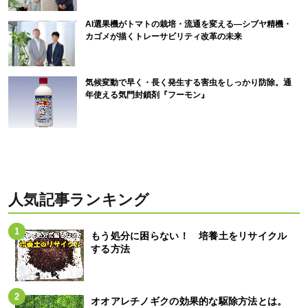
AI選果機がトマトの栽培・流通を変える―シブヤ精機・
カゴメが描くトレーサビリティ改革の未来
気候変動で早く・長く発生する害虫をしっかり防除。通
年使える気門封鎖剤『フーモン』
人気記事ランキング
もう処分に困らない！ 培養土をリサイクル
する方法
オオアレチノギクの効果的な駆除方法とは。