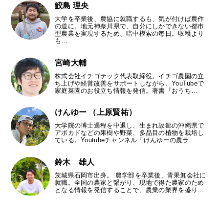
鮫島 理央
大学を卒業後、農協に就職するも、気が付けば農作
の道に。地元神奈川県で、自分にしかできない都市
型農業を実現するため、暗中模索の毎日。収穫より
も…
宮崎大輔
株式会社イチゴテック代表取締役。イチゴ農園の立
ち上げや経営改善をサポートしながら、YouTubeで
家庭菜園のお役立ち情報を発信。著書『おうち…
けんゆー （上原賢祐）
大学院の博士過程を中退し、生まれ故郷の沖縄県で
アボカドなどの果樹や野菜、多品目の植物を栽培し
ている。Youtubeチャンネル「けんゆーの農ラ…
鈴木 雄人
茨城県石岡市出身。 農学部を卒業後、青果卸会社に
就職。全国の農家と繋がり、現地で得た農家のため
となる情報を発信することで、農業の業界を盛り…