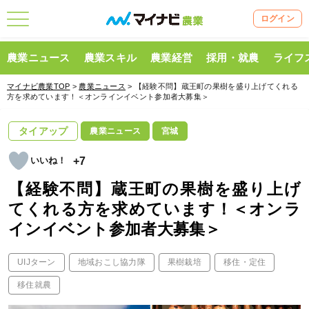
ログイン
農業ニュース
農業スキル
農業経営
採用・就農
ライフ
マイナビ農業TOP
>
農業ニュース
> 【経験不問】蔵王町の果樹を盛り上げてくれる
方を求めています！＜オンラインイベント参加者大募集＞
タイアップ
農業ニュース
宮城
+7
【経験不問】蔵王町の果樹を盛り上げ
てくれる方を求めています！＜オンラ
インイベント参加者大募集＞
UIJターン
地域おこし協力隊
果樹栽培
移住・定住
移住就農