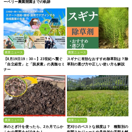
ーベリー農園開園までの軌跡
農業ニュース
農業ニュース
【8月19日19：30～】23世紀へ繋ぐ
スギナに有効なおすすめ除草剤は？除
「自立経営」と「脱炭素」の真髄セミ
草剤の選び方や正しい使い方も解説
ナー
農業ニュース
農業ニュース
米のとぎ汁を使ったら、2カ月でふか
芝刈りのベストな頻度は？ 種類別の
ふかの腐葉土ができた！
年間スケジュールや具体的な手順を解