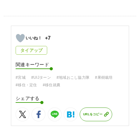
+7
タイアップ
関連キーワード
#宮城
#UIJターン
#地域おこし協力隊
#果樹栽培
#移住・定住
#移住就農
シェアする
URLをコピー