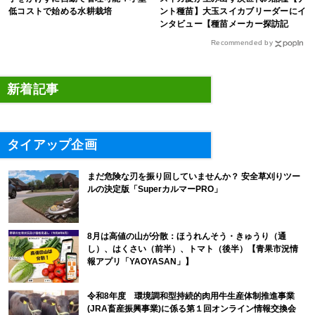
低コストで始める水耕栽培
ント種苗】大玉スイカブリーダーにイ
ンタビュー【種苗メーカー探訪記
Vol.4】
Recommended by
新着記事
タイアップ企画
まだ危険な刃を振り回していませんか？ 安全草刈りツー
ルの決定版「SuperカルマーPRO」
8月は高値の山が分散：ほうれんそう・きゅうり（通
し）、はくさい（前半）、トマト（後半）【青果市況情
報アプリ「YAOYASAN」】
令和8年度 環境調和型持続的肉用牛生産体制推進事業
(JRA畜産振興事業)に係る第１回オンライン情報交換会