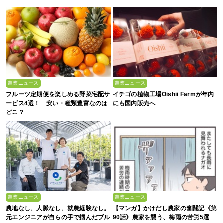
農業ニュース
農業ニュース
フルーツ定期便を楽しめる野菜宅配サ
イチゴの植物工場Oishii Farmが年内
ービス4選！ 安い・種類豊富なのは
にも国内販売へ
どこ？
農業ニュース
農業ニュース
農地なし、人脈なし、就農経験なし。
【マンガ】かけだし農家の奮闘記《第
元エンジニアが自らの手で掴んだブル
90話》農家を襲う、梅雨の苦労5選