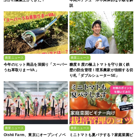
説
農業ニュース
農業ニュース
今年のヒット商品を深掘り「スーパー
糖度 8 度の極上トマトを守り抜く鉄
うね草取りまーVA」
壁の防虫管理！理系農家が信頼する切
り札「ダブルシューターSE」
農業ニュース
農業ニュース
Oishii Farm、東京にオープンイノベ
ミニトマトも夏バテする？家庭菜園ビ