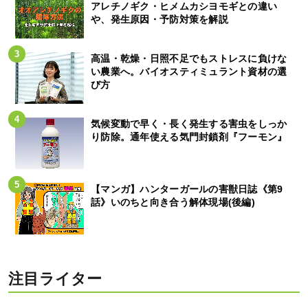
アレチノギク・ヒメムカシヨモギとの違い
や、発生原因・予防対策を解説
高温・乾燥・日照不足でもストレスに負けな
い農業へ。バイオスティミュラント資材の選
び方
気候変動で早く・長く発生する害虫をしっか
り防除。通年使える気門封鎖剤『フーモン』
【マンガ】ハンターガールの害獣日誌《第9
話》いのちと向き合う解体現場(後編)
注目ライター