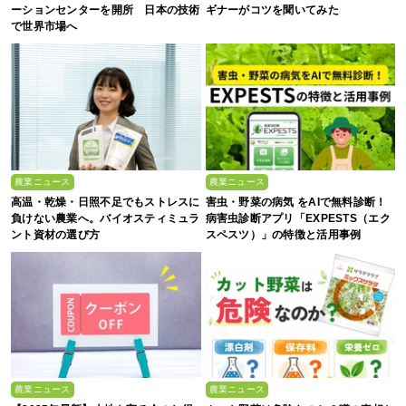
ーションセンターを開所 日本の技術
ギナーがコツを聞いてみた
で世界市場へ
農業ニュース
農業ニュース
高温・乾燥・日照不足でもストレスに
害虫・野菜の病気 をAIで無料診断！
負けない農業へ。バイオスティミュラ
病害虫診断アプリ「EXPESTS（エク
ント資材の選び方
スペスツ）」の特徴と活用事例
農業ニュース
農業ニュース