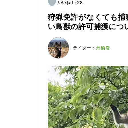
+28
狩猟免許がなくても捕
い鳥獣の許可捕獲につ
ライター：
舟橋愛