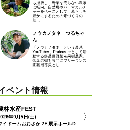
も挫折し、野菜を売らない農家
に転向。自然農やパーマカルチ
ャーをベースとして、暮らしを
豊かにするための畑づくりの
知…
ノウカノタネ つるちゃ
ん
「ノウカノタネ」という農系
YouTuber、Podcasterとして活
動する多品目野菜＆果樹農家。
落葉果樹を専門にフリーランス
園芸指導員とし…
イベント情報
農林水産FEST
2026年9月5日(土)
マイドームおおさか 2F 展示ホールD