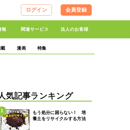
ログイン
会員登録
情報
関連サービス
法人のお客様
連載
漫画
特集
人気記事ランキング
もう処分に困らない！ 培
養土をリサイクルする方法