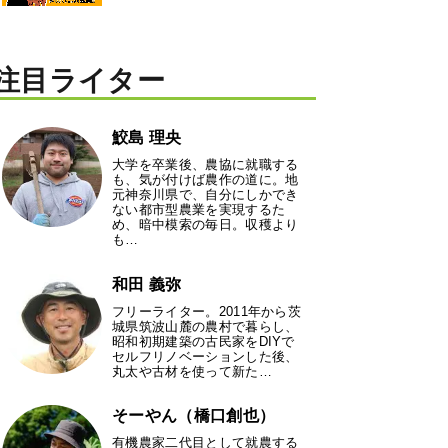
注目ライター
鮫島 理央
大学を卒業後、農協に就職する
も、気が付けば農作の道に。地
元神奈川県で、自分にしかでき
ない都市型農業を実現するた
め、暗中模索の毎日。収穫より
も…
和田 義弥
フリーライター。2011年から茨
城県筑波山麓の農村で暮らし、
昭和初期建築の古民家をDIYで
セルフリノベーションした後、
丸太や古材を使って新た…
そーやん（橋口創也）
有機農家二代目として就農する