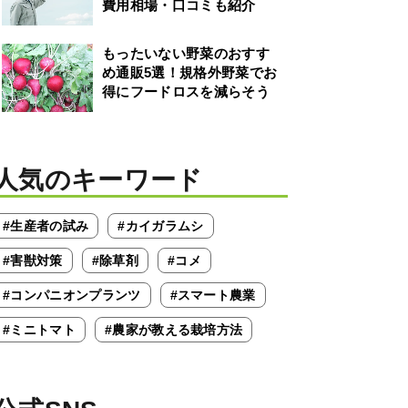
費用相場・口コミも紹介
もったいない野菜のおすす
め通販5選！規格外野菜でお
得にフードロスを減らそう
人気のキーワード
#生産者の試み
#カイガラムシ
#害獣対策
#除草剤
#コメ
#コンパニオンプランツ
#スマート農業
#ミニトマト
#農家が教える栽培方法