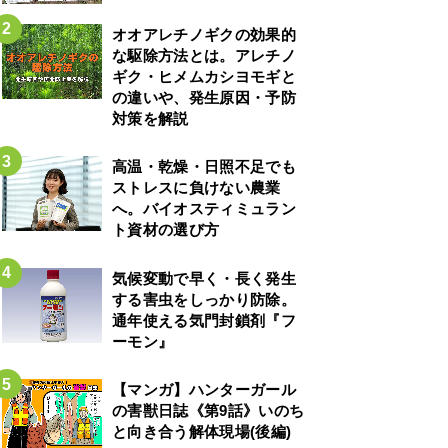
オオアレチノギクの効果的
な駆除方法とは。アレチノ
ギク・ヒメムカシヨモギと
の違いや、発生原因・予防
対策を解説
高温・乾燥・日照不足でも
ストレスに負けない農業
へ。バイオスティミュラン
ト資材の選び方
気候変動で早く・長く発生
する害虫をしっかり防除。
通年使える気門封鎖剤『フ
ーモン』
【マンガ】ハンターガール
の害獣日誌《第9話》いのち
と向き合う解体現場(後編)