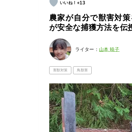
+13
農家が自分で獣害対策
が安全な捕獲方法を伝
ライター：
山本 暁子
害獣対策
鳥獣害