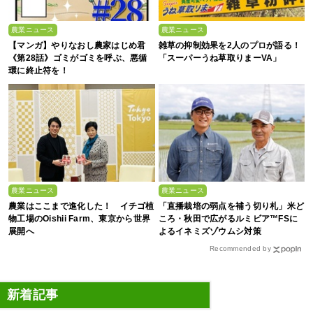
農業ニュース
農業ニュース
【マンガ】やりなおし農家はじめ君
雑草の抑制効果を2人のプロが語る！
《第28話》ゴミがゴミを呼ぶ、悪循
「スーパーうね草取りまーVA」
環に終止符を！
農業ニュース
農業ニュース
農業はここまで進化した！ イチゴ植
「直播栽培の弱点を補う切り札」米ど
物工場のOishii Farm、東京から世界
ころ・秋田で広がるルミビア™FSに
展開へ
よるイネミズゾウムシ対策
Recommended by
新着記事