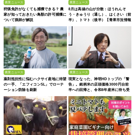
農業ニュース
農業ニュース
狩猟免許がなくても捕獲できる？ 農
8月は高値の山が分散：ほうれんそ
家が知っておきたい鳥獣の許可捕獲に
う・きゅうり（通し）、はくさい（前
ついて猟師が解説
半）、トマト（後半）【青果市況情報
アプリ「YAOYASAN」】
農業ニュース
農業ニュース
薬剤抵抗性に悩むハクサイ産地に待望
現実となった、神明HDトップの「警
の一手、「エフィコンSL」でローテ
告」。銘柄米の店頭価格3000円台前
ーション防除を刷新
半への回帰と、令和8年産米に待ち受
ける“大暴落”の可能性