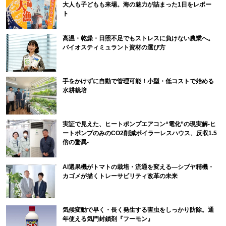
大人も子どもも来場。海の魅力が詰まった1日をレポー
ト
高温・乾燥・日照不足でもストレスに負けない農業へ。
バイオスティミュラント資材の選び方
手をかけずに自動で管理可能！小型・低コストで始める
水耕栽培
実証で見えた、ヒートポンプエアコン“電化”の現実解-ヒ
ートポンプのみのCO2削減ボイラーレスハウス、反収1.5
倍の驚異-
AI選果機がトマトの栽培・流通を変える―シブヤ精機・
カゴメが描くトレーサビリティ改革の未来
気候変動で早く・長く発生する害虫をしっかり防除。通
年使える気門封鎖剤『フーモン』