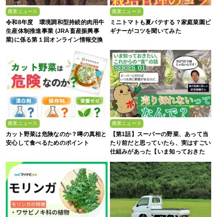
農業ニュース
農業ニュース
令和8年度 環境調和型持続的肉用牛
ミニトマトも夏バテする？家庭菜園ビ
生産体制推進事業 (JRA畜産振興事
ギナーがコツを聞いてみた
業)に係る第１回オンライン情報交換
会
農業ニュース
農業ニュース
カット野菜は危険なのか？噂の真相と
【第1話】スーパーの野菜、あって当
安心して食べるためのポイント
たり前だと思っていたら、実はすごい
仕組みがあった【いま知っておきた
い、これからの”食”の話】