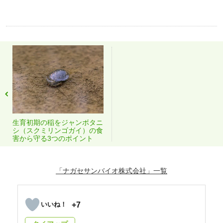
生育初期の稲をジャンボタニ
シ（スクミリンゴガイ）の食
害から守る3つのポイント
「ナガセサンバイオ株式会社」
+7