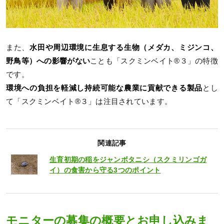
また、
水田や周辺環境に生息する生物（メダカ、ミジンコ、
野鳥等）への影響がない
ことも「スクミンベイト®３」の特徴
です。
環境への負担を軽減し持続可能な農業に貢献できる製品
とし
て「スクミンベイト®３」は注目されています。
関連記事
生育初期の稲をジャンボタニシ（スクミリンゴガ
イ）の食害から守る3つのポイント
モニターの募集の概要とお申し込みま