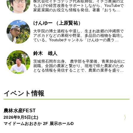
株式会社イチゴテック代表取締役。イチゴ農園の立
ち上げや経営改善をサポートしながら、YouTubeで
家庭菜園のお役立ち情報を発信。著書『おうち…
けんゆー （上原賢祐）
大学院の博士過程を中退し、生まれ故郷の沖縄県で
アボカドなどの果樹や野菜、多品目の植物を栽培し
ている。Youtubeチャンネル「けんゆーの農ラ…
鈴木 雄人
茨城県石岡市出身。 農学部を卒業後、青果卸会社に
就職。全国の農家と繋がり、現地で得た農家のため
となる情報を発信することで、農業の業界を盛り…
イベント情報
農林水産FEST
2026年9月5日(土)
マイドームおおさか 2F 展示ホールD