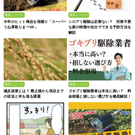
農業ニュース
農業ニュース
今年のヒット商品を深掘り「スーパー
シロアリ駆除は必要ない？ 対策不要
うね草取りまーVA」
な家の特徴や自分でできる予防方法を
解説
農業ニュース
農業ニュース
減反政策とは？ 廃止後から現在まで
ゴキブリ駆除業者は本当に高い？ 料
の状況と米を巡る課題
金相場と損しない選び方を徹底解説！