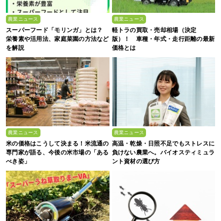
農業ニュース
農業ニュース
スーパーフード「モリンガ」とは？
軽トラの買取・売却相場（決定
栄養素や活用法、家庭菜園の方法など
版）！ 車種・年式・走行距離の最新
を解説
価格とは
農業ニュース
農業ニュース
米の価格はこうして決まる！米流通の
高温・乾燥・日照不足でもストレスに
専門家が語る、今後の米市場の「ある
負けない農業へ。バイオスティミュラ
べき姿」
ント資材の選び方