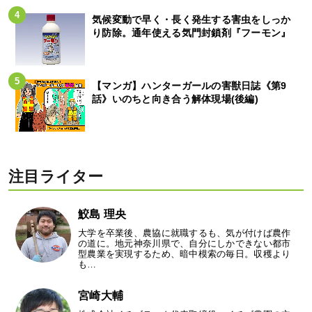
気候変動で早く・長く発生する害虫をしっか
り防除。通年使える気門封鎖剤『フーモン』
【マンガ】ハンターガールの害獣日誌《第9
話》いのちと向き合う解体現場(後編)
注目ライター
鮫島 理央
大学を卒業後、農協に就職するも、気が付けば農作
の道に。地元神奈川県で、自分にしかできない都市
型農業を実現するため、暗中模索の毎日。収穫より
も…
宮崎大輔