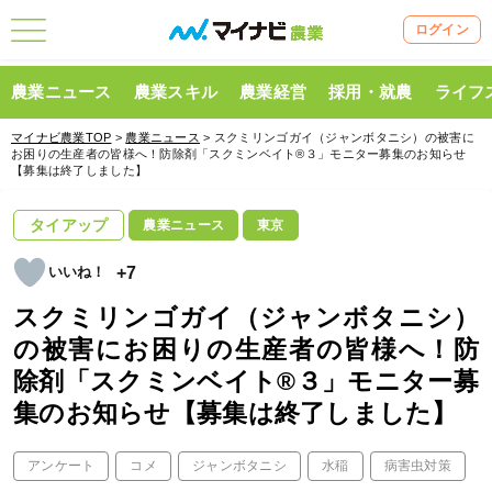
ログイン
農業ニュース
農業スキル
農業経営
採用・就農
ライフ
マイナビ農業TOP
>
農業ニュース
> スクミリンゴガイ（ジャンボタニシ）の被害に
お困りの生産者の皆様へ！防除剤「スクミンベイト®３」モニター募集のお知らせ
【募集は終了しました】
タイアップ
農業ニュース
東京
+7
スクミリンゴガイ（ジャンボタニシ）
の被害にお困りの生産者の皆様へ！防
除剤「スクミンベイト®３」モニター募
集のお知らせ【募集は終了しました】
アンケート
コメ
ジャンボタニシ
水稲
病害虫対策