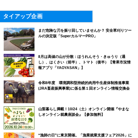
タイアップ企画
まだ危険な刃を振り回していませんか？ 安全草刈りツー
ルの決定版「SuperカルマーPRO」
8月は高値の山が分散：ほうれんそう・きゅうり（通
し）、はくさい（前半）、トマト（後半）【青果市況情
報アプリ「YAOYASAN」】
令和8年度 環境調和型持続的肉用牛生産体制推進事業
(JRA畜産振興事業)に係る第１回オンライン情報交換会
山梨暮らし満載！10/24（土）オンライン開催『やまな
しオンライン就農座談会』【参加無料】
“漁師の日”に東京開催。「漁業就業支援フェア2026」に