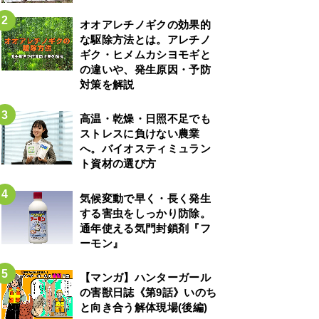
オオアレチノギクの効果的
な駆除方法とは。アレチノ
ギク・ヒメムカシヨモギと
の違いや、発生原因・予防
対策を解説
高温・乾燥・日照不足でも
ストレスに負けない農業
へ。バイオスティミュラン
ト資材の選び方
気候変動で早く・長く発生
する害虫をしっかり防除。
通年使える気門封鎖剤『フ
ーモン』
【マンガ】ハンターガール
の害獣日誌《第9話》いのち
と向き合う解体現場(後編)