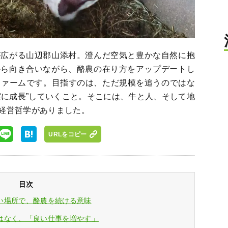
が広がる山辺郡山添村。澄んだ空気と豊かな自然に抱
から向き合いながら、酪農の在り方をアップデートし
ファームです。目指すのは、ただ規模を追うのではな
実に成長”していくこと。そこには、牛と人、そして地
経営哲学がありました。
URLをコピー
目次
い場所で、酪農を続ける意味
はなく、「良い仕事を増やす」