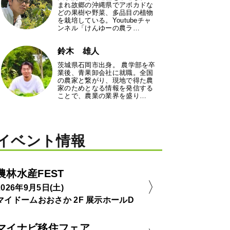
まれ故郷の沖縄県でアボカドな
どの果樹や野菜、多品目の植物
を栽培している。Youtubeチャ
ンネル「けんゆーの農ラ…
鈴木 雄人
茨城県石岡市出身。 農学部を卒
業後、青果卸会社に就職。全国
の農家と繋がり、現地で得た農
家のためとなる情報を発信する
ことで、農業の業界を盛り…
イベント情報
農林水産FEST
2026年9月5日(土)
マイドームおおさか 2F 展示ホールD
マイナビ移住フェア