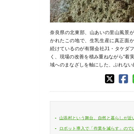
奈良県の北東部、山あいの里山風景
かれたこの地で、生乳生産に真正面
続けているのが有限会社J1・タケダ
く、現場の改善を積み重ねながら“着
域へのまなざしを軸にした、ぶれない
山添村という舞台。自然と暮らしが近
ロボット導入で「作業を減らす」ので