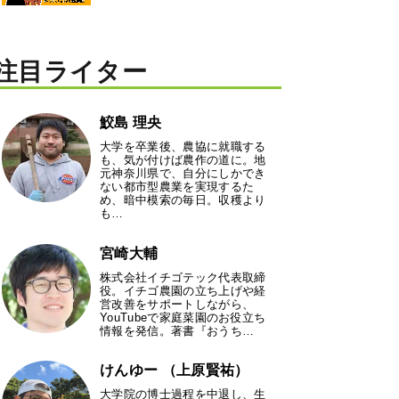
注目ライター
鮫島 理央
大学を卒業後、農協に就職する
も、気が付けば農作の道に。地
元神奈川県で、自分にしかでき
ない都市型農業を実現するた
め、暗中模索の毎日。収穫より
も…
宮崎大輔
株式会社イチゴテック代表取締
役。イチゴ農園の立ち上げや経
営改善をサポートしながら、
YouTubeで家庭菜園のお役立ち
情報を発信。著書『おうち…
けんゆー （上原賢祐）
大学院の博士過程を中退し、生