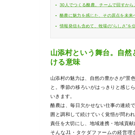
30人でつくる酪農。チームで回すか
酪農に魅力を感じた、その原点を未来
情報発信も含めて、牧場の“らしさ”を
山添村という舞台。自然
ける意味
山添村の魅力は、自然の豊かさが“景
と。季節の移ろいがはっきりと感じ
いきます。
酪農は、毎日欠かせない仕事の連続
囲と調和して続けていく覚悟が問われ
責任を大切にし、地域連携・地域貢献
そんなJ1・タケダファームの経営