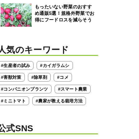
もったいない野菜のおすす
め通販5選！規格外野菜でお
得にフードロスを減らそう
人気のキーワード
#生産者の試み
#カイガラムシ
#害獣対策
#除草剤
#コメ
#コンパニオンプランツ
#スマート農業
#ミニトマト
#農家が教える栽培方法
公式SNS