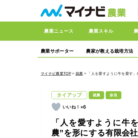
農業ニュース
農業スキル
農業サポーター
農家が教える栽培方法
マイナビ農業TOP
>
就農
> 「人を愛すように牛を愛す」
タイアップ
就農
奈良
+6
「人を愛すように牛を
農”を形にする有限会社