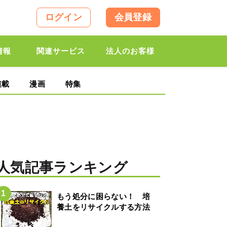
ログイン
会員登録
情報
関連サービス
法人のお客様
連載
漫画
特集
人気記事ランキング
もう処分に困らない！ 培
養土をリサイクルする方法