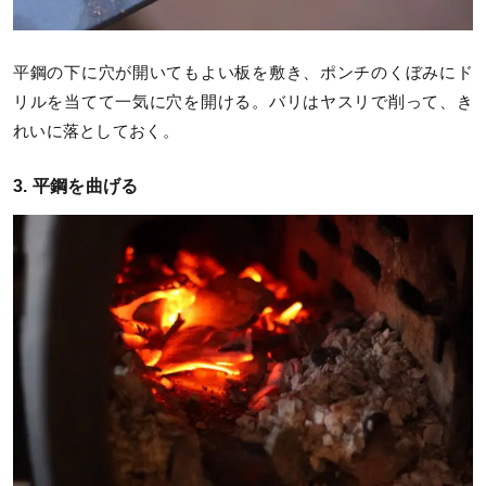
平鋼の下に穴が開いてもよい板を敷き、ポンチのくぼみにド
リルを当てて一気に穴を開ける。バリはヤスリで削って、き
れいに落としておく。
3. 平鋼を曲げる