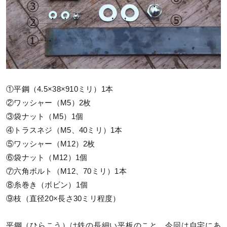
①平鋼（4.5×38×910ミリ）1本
②ワッシャー（M5）2枚
③袋ナット（M5）1個
④トラスネジ（M5、40ミリ）1本
⑤ワッシャー（M12）2枚
⑥袋ナット（M12）1個
⑦六角ボルト（M12、70ミリ）1本
⑧糸巻き（ボビン）1個
⑨枝（直径20×長さ30ミリ程度）
平鋼（ひらこう）は鉄の長細い平板のこと。今回は自宅にあ