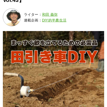
Vol.43】
ライター：
和田 義弥
連載企画：
DIY的半農生活