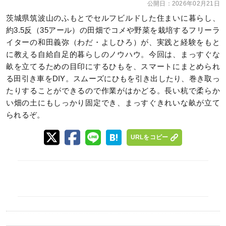
公開日：
2026年02月21日
茨城県筑波山のふもとでセルフビルドした住まいに暮らし、
約3.5反（35アール）の田畑でコメや野菜を栽培するフリーラ
イターの和田義弥（わだ・よしひろ）が、実践と経験をもと
に教える自給自足的暮らしのノウハウ。今回は、まっすぐな
畝を立てるための目印にするひもを、スマートにまとめられ
る田引き車をDIY。スムーズにひもを引き出したり、巻き取っ
たりすることができるので作業がはかどる。長い杭で柔らか
い畑の土にもしっかり固定でき、まっすぐきれいな畝が立て
られるぞ。
URLをコピー