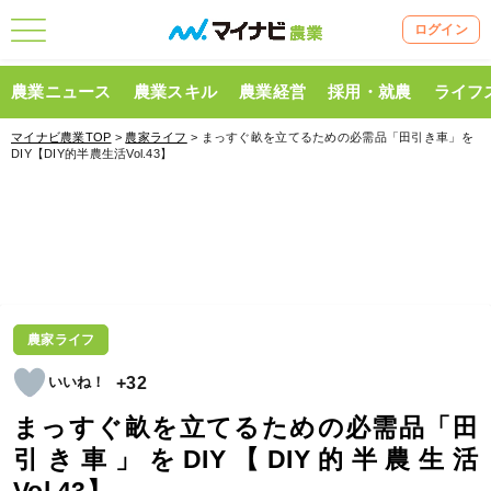
ログイン
農業ニュース
農業スキル
農業経営
採用・就農
ライフ
マイナビ農業TOP
>
農家ライフ
> まっすぐ畝を立てるための必需品「田引き車」を
DIY【DIY的半農生活Vol.43】
農家ライフ
+32
まっすぐ畝を立てるための必需品「田
引き車」をDIY【DIY的半農生活