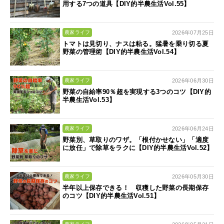
用する7つの道具【DIY的半農生活Vol.55】
2026年07月25日
農家ライフ
トマトは見切り、ナスは粘る。猛暑を乗り切る夏
野菜の管理術【DIY的半農生活Vol.54】
2026年06月30日
農家ライフ
野菜の自給率90％超を実現する3つのコツ【DIY的
半農生活Vol.53】
2026年06月24日
農家ライフ
野菜別、草取りのワザ。「根付かせない」「適度
に放任」で除草をラクに【DIY的半農生活Vol.52】
2026年05月30日
農家ライフ
半年以上保存できる！ 収穫した野菜の長期保存
のコツ【DIY的半農生活Vol.51】