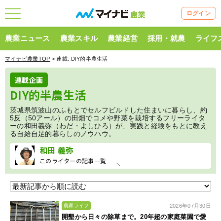
ログイン
農業ニュース
農業スキル
農業経営
採用・就農
ライフ
マイナビ農業TOP
> 連載:
DIY的半農生活
連載企画
DIY的半農生活
茨城県筑波山のふもとでセルフビルドした住まいに暮らし、約
5反（50アール）の田畑でコメや野菜を栽培するフリーライタ
ーの和田義弥（わだ・よしひろ）が、実践と経験をもとに教え
る自給自足的暮らしのノウハウ。
和田 義弥
このライターの記事一覧
2026年07月30日
農家ライフ
開墾から日々の除草まで。20年超の家庭菜園で愛