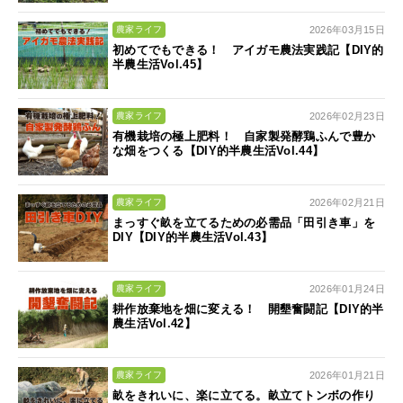
2026年03月15日
農家ライフ
初めてでもできる！ アイガモ農法実践記【DIY的
半農生活Vol.45】
2026年02月23日
農家ライフ
有機栽培の極上肥料！ 自家製発酵鶏ふんで豊か
な畑をつくる【DIY的半農生活Vol.44】
2026年02月21日
農家ライフ
まっすぐ畝を立てるための必需品「田引き車」を
DIY【DIY的半農生活Vol.43】
2026年01月24日
農家ライフ
耕作放棄地を畑に変える！ 開墾奮闘記【DIY的半
農生活Vol.42】
2026年01月21日
農家ライフ
畝をきれいに、楽に立てる。畝立てトンボの作り