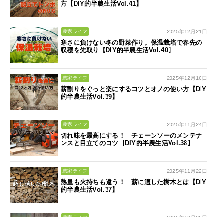
方【DIY的半農生活Vol.41】
2025年12月21日
農家ライフ
寒さに負けない冬の野菜作り。保温栽培で春先の
収穫を先取り【DIY的半農生活Vol.40】
2025年12月16日
農家ライフ
薪割りをぐっと楽にするコツとオノの使い方【DIY
的半農生活Vol.39】
2025年11月24日
農家ライフ
切れ味を最高にする！ チェーンソーのメンテナ
ンスと目立てのコツ【DIY的半農生活Vol.38】
2025年11月22日
農家ライフ
熱量も火持ちも違う！ 薪に適した樹木とは【DIY
的半農生活Vol.37】