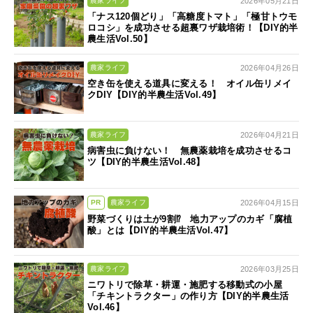
2026年05月21日
農家ライフ
「ナス120個どり」「高糖度トマト」「極甘トウモ
ロコシ」を成功させる超裏ワザ栽培術！【DIY的半
農生活Vol.50】
2026年04月26日
農家ライフ
空き缶を使える道具に変える！ オイル缶リメイ
クDIY【DIY的半農生活Vol.49】
2026年04月21日
農家ライフ
病害虫に負けない！ 無農薬栽培を成功させるコ
ツ【DIY的半農生活Vol.48】
2026年04月15日
PR
農家ライフ
野菜づくりは土が9割⁉ 地力アップのカギ「腐植
酸」とは【DIY的半農生活Vol.47】
2026年03月25日
農家ライフ
ニワトリで除草・耕運・施肥する移動式の小屋
「チキントラクター」の作り方【DIY的半農生活
Vol.46】