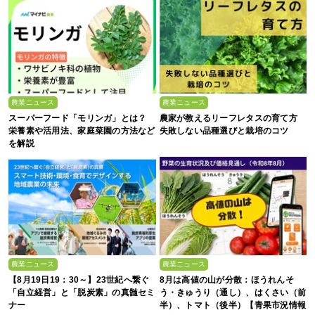
農業ニュース
農業ニュース
スーパーフード「モリンガ」とは？
農家が教えるリーフレタスの育て方
栄養素や活用法、家庭菜園の方法など
失敗しない品種選びと栽培のコツ
を解説
農業ニュース
農業ニュース
【8月19日19：30～】23世紀へ繋ぐ
8月は高値の山が分散：ほうれんそ
「自立経営」と「脱炭素」の真髄セミ
う・きゅうり（通し）、はくさい（前
ナー
半）、トマト（後半）【青果市況情報