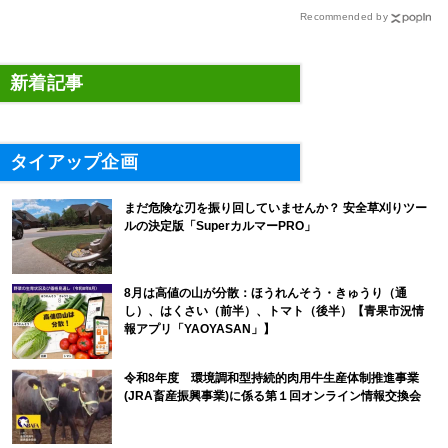
Recommended by
新着記事
タイアップ企画
まだ危険な刃を振り回していませんか？ 安全草刈りツー
ルの決定版「SuperカルマーPRO」
8月は高値の山が分散：ほうれんそう・きゅうり（通
し）、はくさい（前半）、トマト（後半）【青果市況情
報アプリ「YAOYASAN」】
令和8年度 環境調和型持続的肉用牛生産体制推進事業
(JRA畜産振興事業)に係る第１回オンライン情報交換会