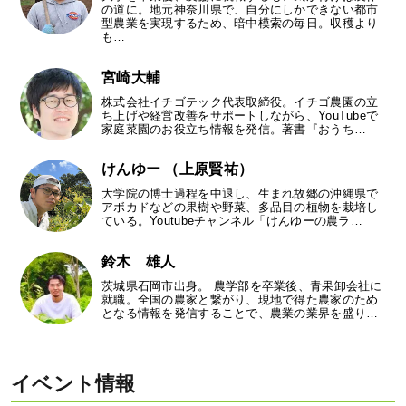
の道に。地元神奈川県で、自分にしかできない都市
型農業を実現するため、暗中模索の毎日。収穫より
も…
宮崎大輔
株式会社イチゴテック代表取締役。イチゴ農園の立
ち上げや経営改善をサポートしながら、YouTubeで
家庭菜園のお役立ち情報を発信。著書『おうち…
けんゆー （上原賢祐）
大学院の博士過程を中退し、生まれ故郷の沖縄県で
アボカドなどの果樹や野菜、多品目の植物を栽培し
ている。Youtubeチャンネル「けんゆーの農ラ…
鈴木 雄人
茨城県石岡市出身。 農学部を卒業後、青果卸会社に
就職。全国の農家と繋がり、現地で得た農家のため
となる情報を発信することで、農業の業界を盛り…
イベント情報