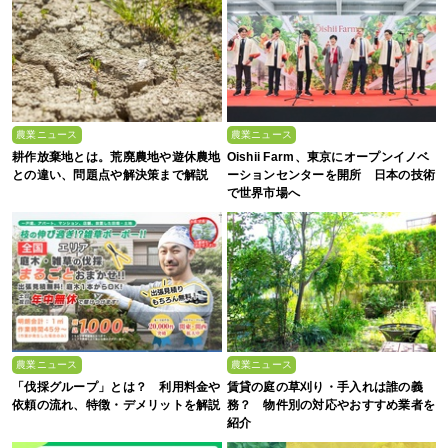
農業ニュース
農業ニュース
耕作放棄地とは。荒廃農地や遊休農地
Oishii Farm、東京にオープンイノベ
との違い、問題点や解決策まで解説
ーションセンターを開所 日本の技術
で世界市場へ
農業ニュース
農業ニュース
「伐採グループ」とは？ 利用料金や
賃貸の庭の草刈り・手入れは誰の義
依頼の流れ、特徴・デメリットを解説
務？ 物件別の対応やおすすめ業者を
紹介