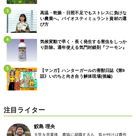
高温・乾燥・日照不足でもストレスに負けな
い農業へ。バイオスティミュラント資材の選
び方
気候変動で早く・長く発生する害虫をしっか
り防除。通年使える気門封鎖剤『フーモン』
【マンガ】ハンターガールの害獣日誌《第9
話》いのちと向き合う解体現場(後編)
注目ライター
鮫島 理央
大学を卒業後、農協に就職するも、気が付けば農作