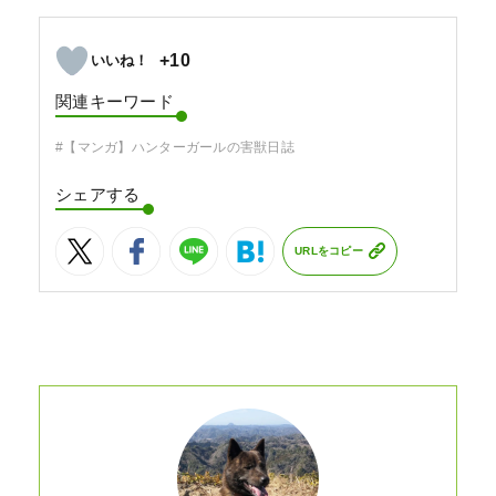
+10
関連キーワード
#【マンガ】ハンターガールの害獣日誌
シェアする
URLをコピー