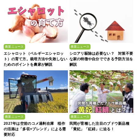
農業ニュース
農業ニュース
エシャロット（ベルギーエシャロッ
シロアリ駆除は必要ない？ 対策不要
ト）の育て方。栽培方法や失敗しない
な家の特徴や自分でできる予防方法を
ためのポイントを農家が解説
解説
農業ニュース
農業ニュース
2027年は空前のコメ過剰在庫 稲作
民間が育種した注目のブドウ新品種
の活路は「多収×ブレンド」による需
「黄妃」「紅緋」に迫る！
要対応