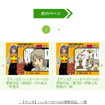
次のページ
1
2
【マンガ】ハンターガールの
【マンガ】ハンターガールの
害獣日誌《第5話》その名は
害獣日誌《第7話》狩猟も生
「甲斐犬」
態系の一部
「【マンガ】ハンターガールの害獣日誌」