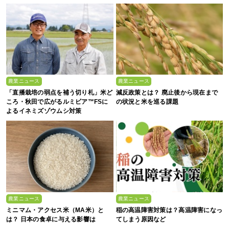
アプリ「YAOYASAN」】
農業ニュース
農業ニュース
「直播栽培の弱点を補う切り札」米ど
減反政策とは？ 廃止後から現在まで
ころ・秋田で広がるルミビア™FSに
の状況と米を巡る課題
よるイネミズゾウムシ対策
農業ニュース
農業ニュース
ミニマム・アクセス米（MA米）と
稲の高温障害対策は？高温障害になっ
は？ 日本の食卓に与える影響は
てしまう原因など