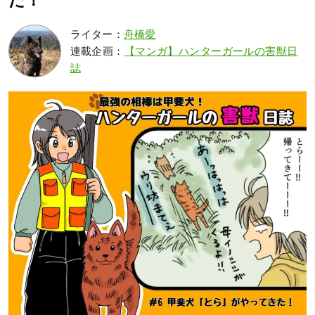
た！
ライター：
舟橋愛
連載企画：
【マンガ】ハンターガールの害獣日
誌