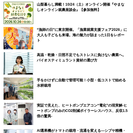
山梨暮らし満載！10/24（土）オンライン開催『やまな
しオンライン就農座談会』【参加無料】
“漁師の日”に東京開催。「漁業就業支援フェア2026」に
大人も子どもも来場。海の魅力が詰まった1日をレポー
ト
高温・乾燥・日照不足でもストレスに負けない農業へ。
バイオスティミュラント資材の選び方
手をかけずに自動で管理可能！小型・低コストで始める
水耕栽培
実証で見えた、ヒートポンプエアコン“電化”の現実解-ヒ
ートポンプのみのCO2削減ボイラーレスハウス、反収1.5
倍の驚異-
AI選果機がトマトの栽培・流通を変える―シブヤ精機・