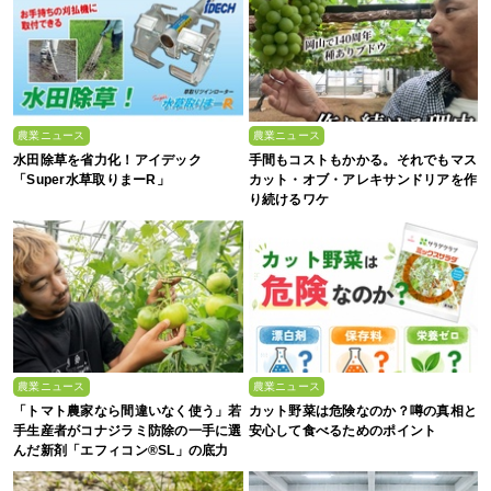
農業ニュース
農業ニュース
水田除草を省力化！アイデック
手間もコストもかかる。それでもマス
「Super水草取りまーR」
カット・オブ・アレキサンドリアを作
り続けるワケ
農業ニュース
農業ニュース
「トマト農家なら間違いなく使う」若
カット野菜は危険なのか？噂の真相と
手生産者がコナジラミ防除の一手に選
安心して食べるためのポイント
んだ新剤「エフィコン®SL」の底力