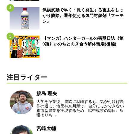
気候変動で早く・長く発生する害虫をしっ
かり防除。通年使える気門封鎖剤『フーモ
ン』
【マンガ】ハンターガールの害獣日誌《第
9話》いのちと向き合う解体現場(後編)
注目ライター
鮫島 理央
大学を卒業後、農協に就職するも、気が付けば農
作の道に。地元神奈川県で、自分にしかできない
都市型農業を実現するため、暗中模索の毎日。収
穫よりも…
宮崎大輔