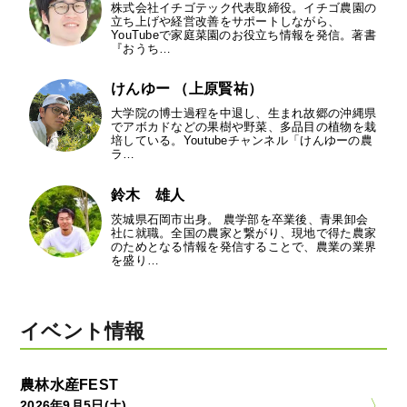
株式会社イチゴテック代表取締役。イチゴ農園の
立ち上げや経営改善をサポートしながら、
YouTubeで家庭菜園のお役立ち情報を発信。著書
『おうち…
けんゆー （上原賢祐）
大学院の博士過程を中退し、生まれ故郷の沖縄県
でアボカドなどの果樹や野菜、多品目の植物を栽
培している。Youtubeチャンネル「けんゆーの農
ラ…
鈴木 雄人
茨城県石岡市出身。 農学部を卒業後、青果卸会
社に就職。全国の農家と繋がり、現地で得た農家
のためとなる情報を発信することで、農業の業界
を盛り…
イベント情報
農林水産FEST
2026年9月5日(土)