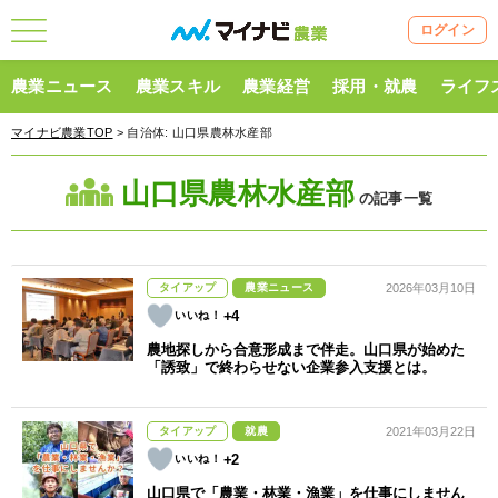
ログイン
農業ニュース
農業スキル
農業経営
採用・就農
ライフ
マイナビ農業TOP
> 自治体:
山口県農林水産部
山口県農林水産部
の記事一覧
タイアップ
農業ニュース
2026年03月10日
+4
農地探しから合意形成まで伴走。山口県が始めた
「誘致」で終わらせない企業参入支援とは。
タイアップ
就農
2021年03月22日
+2
山口県で「農業・林業・漁業」を仕事にしません