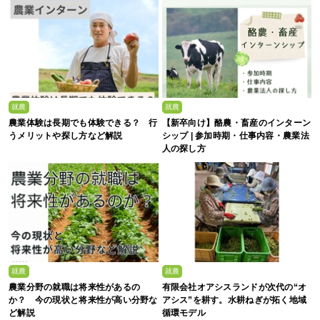
就農
就農
農業体験は長期でも体験できる？ 行
【新卒向け】酪農・畜産のインターン
うメリットや探し方など解説
シップ | 参加時期・仕事内容・農業法
人の探し方
就農
就農
農業分野の就職は将来性があるの
有限会社オアシスランドが次代の“オ
か？ 今の現状と将来性が高い分野な
アシス”を耕す。水耕ねぎが拓く地域
ど解説
循環モデル