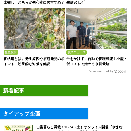
土挿し、どちらが初心者におすすめ？
生活Vol.54】
生産技術
農業ニュース
青枯病とは。発生原因や早期発見のポ
手をかけずに自動で管理可能！小型・
イント、効果的な対策を解説
低コストで始める水耕栽培
Recommended by
新着記事
タイアップ企画
山梨暮らし満載！10/24（土）オンライン開催『やまな