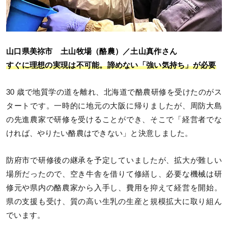
山口県美祢市 土山牧場（酪農）／土山真作さん
すぐに理想の実現は不可能。諦めない「強い気持ち」が必要
30 歳で地質学の道を離れ、北海道で酪農研修を受けたのがス
タートです。一時的に地元の大阪に帰りましたが、周防大島
の先進農家で研修を受けることができ、そこで「経営者でな
ければ、やりたい酪農はできない」と決意しました。
防府市で研修後の継承を予定していましたが、拡大が難しい
場所だったので、空き牛舎を借りて修繕し、必要な機械は研
修元や県内の酪農家から入手し、費用を抑えて経営を開始。
県の支援も受け、質の高い生乳の生産と規模拡大に取り組ん
でいます。