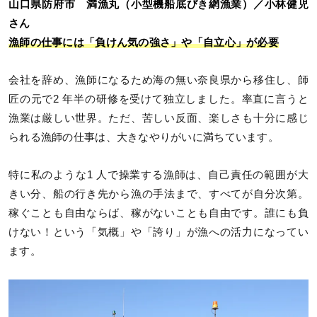
山口県防府市 満漁丸（小型機船底びき網漁業）／小林健児
さん
漁師の仕事には「負けん気の強さ」や「自立心」が必要
会社を辞め、漁師になるため海の無い奈良県から移住し、師
匠の元で2 年半の研修を受けて独立しました。率直に言うと
漁業は厳しい世界。ただ、苦しい反面、楽しさも十分に感じ
られる漁師の仕事は、大きなやりがいに満ちています。
特に私のような1 人で操業する漁師は、自己責任の範囲が大
きい分、船の行き先から漁の手法まで、すべてが自分次第。
稼ぐことも自由ならば、稼がないことも自由です。誰にも負
けない！という「気概」や「誇り」が漁への活力になってい
ます。