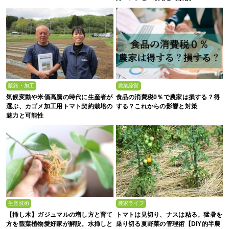
販路・加工
農業経営
気候変動や米価高騰の時代に生産者が
食品の消費税0％で農家は損する？得
選ぶ、カゴメ加工用トマト契約栽培の
する？これからの影響と対策
魅力と可能性
生産技術
農家ライフ
【挿し木】ガジュマルの増し方と育て
トマトは見切り、ナスは粘る。猛暑を
方を観葉植物愛好家が解説。水挿しと
乗り切る夏野菜の管理術【DIY的半農