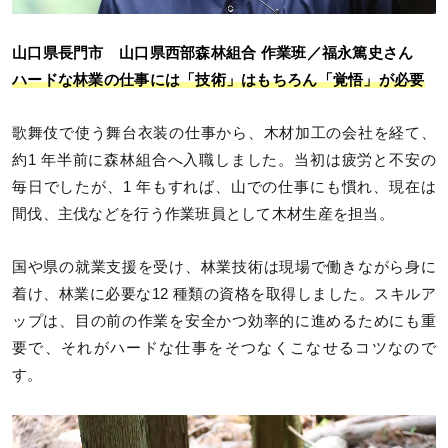
山口県長門市 山口県西部森林組合 作業班／福永篤史さん
ハードな林業の仕事には「技術」はもちろん「覚悟」が必要
歌舞伎で使う舞台衣装の仕事から、木材加工の会社を経て、
約1 年半前に森林組合へ入職しました。当初は疲労と不安の
毎日でしたが、1 年もすれば、山での仕事にも慣れ、現在は
間伐、主伐などを行う作業班員として木材生産を担当。
国や県の就業支援を受け、林業技術は現場で働きながら身に
着け、林業に必要な12 種類の資格を取得しました。スキルア
ップは、目の前の作業を安全かつ効率的に進めるためにも重
要で、それがハードな仕事をそつなくこなせるコツなので
す。