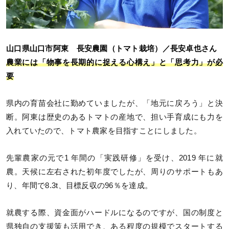
山口県山口市阿東 長安農園（トマト栽培）／長安卓也さん
農業には「物事を長期的に捉える心構え」と「思考力」が必
要
県内の育苗会社に勤めていましたが、「地元に戻ろう」と決
断。阿東は歴史のあるトマトの産地で、担い手育成にも力を
入れていたので、トマト農家を目指すことにしました。
先輩農家の元で1 年間の「実践研修」を受け、2019 年に就
農。天候に左右された初年度でしたが、周りのサポートもあ
り、年間で8.3t、目標反収の96％を達成。
就農する際、資金面がハードルになるのですが、国の制度と
県独自の支援策も活用でき、ある程度の規模でスタートする