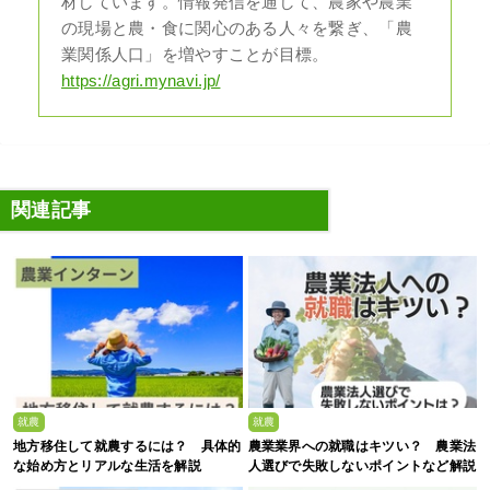
材しています。情報発信を通して、農家や農業
の現場と農・食に関心のある人々を繋ぎ、「農
業関係人口」を増やすことが目標。
https://agri.mynavi.jp/
関連記事
就農
就農
地方移住して就農するには？ 具体的
農業業界への就職はキツい？ 農業法
な始め方とリアルな生活を解説
人選びで失敗しないポイントなど解説