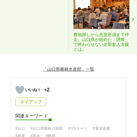
農地探しから合意形成まで伴
走。山口県が始めた「誘致」
で終わらせない企業参入支援
とは。
「山口県農林水産部」
+2
タイアップ
関連キーワード
#山口
#山口県農林水産部
#UIJターン
#新規就農
#林業
#畜産
#酪農