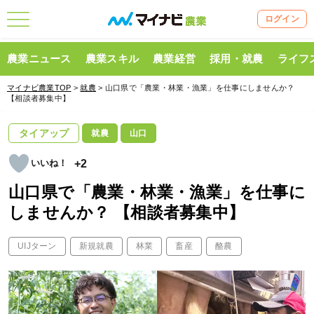
ログイン
農業ニュース
農業スキル
農業経営
採用・就農
ライフ
マイナビ農業TOP
>
就農
> 山口県で「農業・林業・漁業」を仕事にしませんか？
【相談者募集中】
タイアップ
就農
山口
+2
山口県で「農業・林業・漁業」を仕事に
しませんか？ 【相談者募集中】
UIJターン
新規就農
林業
畜産
酪農