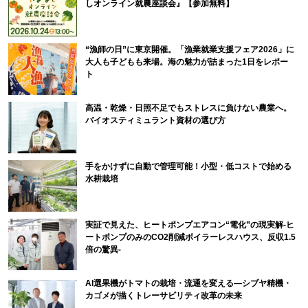
しオンライン就農座談会』【参加無料】
“漁師の日”に東京開催。「漁業就業支援フェア2026」に
大人も子どもも来場。海の魅力が詰まった1日をレポー
ト
高温・乾燥・日照不足でもストレスに負けない農業へ。
バイオスティミュラント資材の選び方
手をかけずに自動で管理可能！小型・低コストで始める
水耕栽培
実証で見えた、ヒートポンプエアコン“電化”の現実解-ヒ
ートポンプのみのCO2削減ボイラーレスハウス、反収1.5
倍の驚異-
AI選果機がトマトの栽培・流通を変える―シブヤ精機・
カゴメが描くトレーサビリティ改革の未来