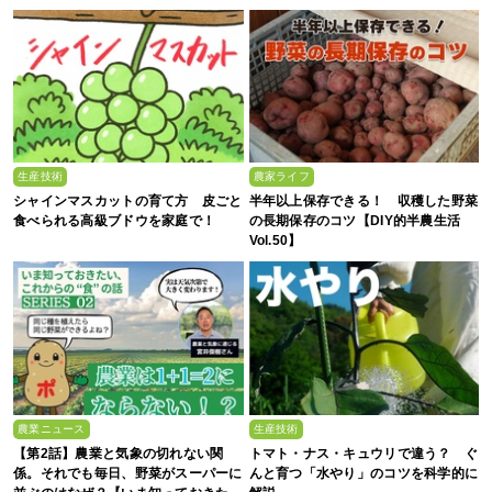
生産技術
農家ライフ
シャインマスカットの育て方 皮ごと
半年以上保存できる！ 収穫した野菜
食べられる高級ブドウを家庭で！
の長期保存のコツ【DIY的半農生活
Vol.50】
農業ニュース
生産技術
【第2話】農業と気象の切れない関
トマト・ナス・キュウリで違う？ ぐ
係。それでも毎日、野菜がスーパーに
んと育つ「水やり」のコツを科学的に