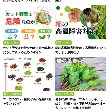
並ぶのはなぜ？【いま知っておきた
解説
い、これからの”食”の話】
農業ニュース
農業ニュース
カット野菜は危険なのか？噂の真相と
稲の高温障害対策は？高温障害になっ
安心して食べるためのポイント
てしまう原因など
食育・農業体験
食育・農業体験
ブドウの甘い・糖度が高い品種11選
暑さに強い野菜「ツルムラサキ」と
をランキング
は？ 特徴・旬・下処理方法から食べ
方・レシピ・栽培まで解説