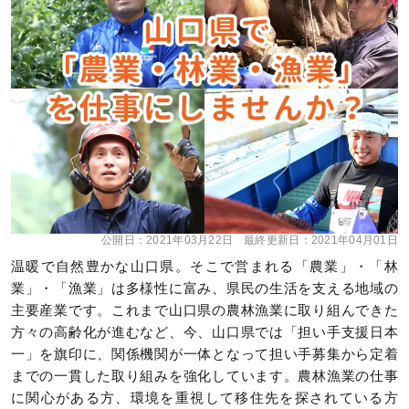
公開日：
2021年03月22日
最終更新日：
2021年04月01日
温暖で自然豊かな山口県。そこで営まれる「農業」・「林
業」・「漁業」は多様性に富み、県民の生活を支える地域の
主要産業です。これまで山口県の農林漁業に取り組んできた
方々の高齢化が進むなど、今、山口県では「担い手支援日本
一」を旗印に、関係機関が一体となって担い手募集から定着
までの一貫した取り組みを強化しています。農林漁業の仕事
に関心がある方、環境を重視して移住先を探されている方