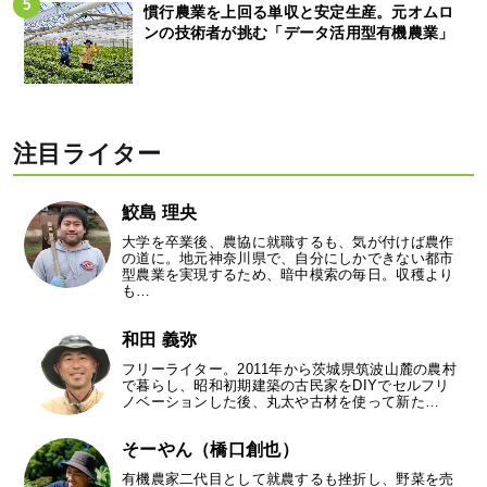
慣行農業を上回る単収と安定生産。元オムロ
ンの技術者が挑む「データ活用型有機農業」
注目ライター
鮫島 理央
大学を卒業後、農協に就職するも、気が付けば農作
の道に。地元神奈川県で、自分にしかできない都市
型農業を実現するため、暗中模索の毎日。収穫より
も…
和田 義弥
フリーライター。2011年から茨城県筑波山麓の農村
で暮らし、昭和初期建築の古民家をDIYでセルフリ
ノベーションした後、丸太や古材を使って新た…
そーやん（橋口創也）
有機農家二代目として就農するも挫折し、野菜を売