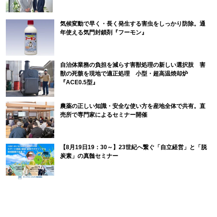
気候変動で早く・長く発生する害虫をしっかり防除。通
年使える気門封鎖剤『フーモン』
自治体業務の負担を減らす害獣処理の新しい選択肢 害
獣の死骸を現地で適正処理 小型・超高温焼却炉
『ACE0.5型』
農薬の正しい知識・安全な使い方を産地全体で共有。直
売所で専門家によるセミナー開催
【8月19日19：30～】23世紀へ繋ぐ「自立経営」と「脱
炭素」の真髄セミナー