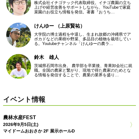
株式会社イチゴテック代表取締役。イチゴ農園の立ち
上げや経営改善をサポートしながら、YouTubeで家庭
菜園のお役立ち情報を発信。著書『おうち…
けんゆー （上原賢祐）
大学院の博士過程を中退し、生まれ故郷の沖縄県でア
ボカドなどの果樹や野菜、多品目の植物を栽培してい
る。Youtubeチャンネル「けんゆーの農ラ…
鈴木 雄人
茨城県石岡市出身。 農学部を卒業後、青果卸会社に就
職。全国の農家と繋がり、現地で得た農家のためとな
る情報を発信することで、農業の業界を盛り…
イベント情報
農林水産FEST
2026年9月5日(土)
マイドームおおさか 2F 展示ホールD