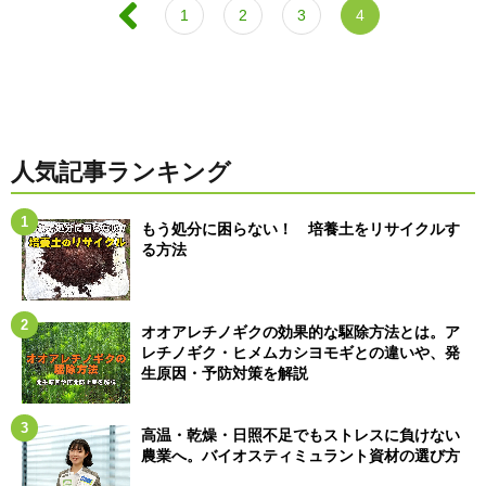
1
2
3
4
人気記事ランキング
もう処分に困らない！ 培養土をリサイクルす
る方法
オオアレチノギクの効果的な駆除方法とは。ア
レチノギク・ヒメムカシヨモギとの違いや、発
生原因・予防対策を解説
高温・乾燥・日照不足でもストレスに負けない
農業へ。バイオスティミュラント資材の選び方