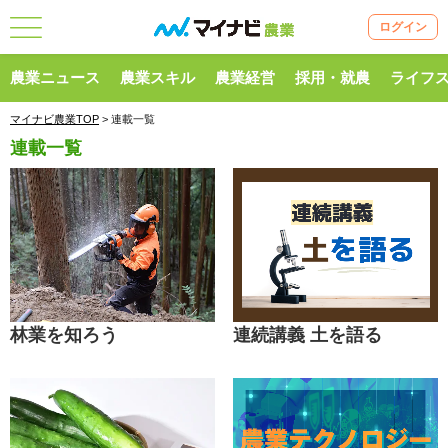
ログイン
農業ニュース
農業スキル
農業経営
採用・就農
ライフ
マイナビ農業TOP
> 連載一覧
連載一覧
林業を知ろう
連続講義 土を語る