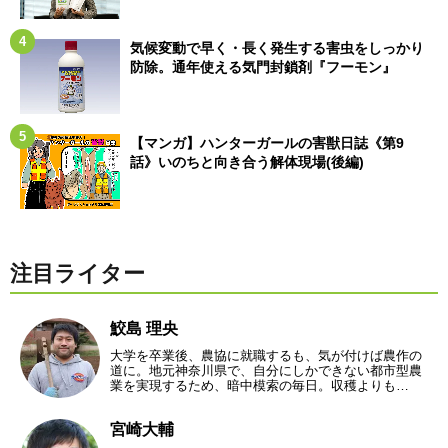
気候変動で早く・長く発生する害虫をしっかり
防除。通年使える気門封鎖剤『フーモン』
【マンガ】ハンターガールの害獣日誌《第9
話》いのちと向き合う解体現場(後編)
注目ライター
鮫島 理央
大学を卒業後、農協に就職するも、気が付けば農作の
道に。地元神奈川県で、自分にしかできない都市型農
業を実現するため、暗中模索の毎日。収穫よりも…
宮崎大輔