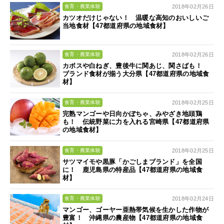
2018年02月26日
食育・農業体験
カツオだけじゃない！ 温暖な高知のおいしいご
当地食材【47都道府県の地域食材】
2018年02月26日
食育・農業体験
カボスや白ねぎ、豊後牛に関あじ、関さばも！
ブランド食材が揃う大分県【47都道府県の地域食
材】
2018年02月25日
食育・農業体験
完熟マンゴーや日向かぼちゃ、みやざき地頭鶏
も！ 伝統野菜に力を入れる宮崎県【47都道府県
の地域食材】
2018年02月25日
食育・農業体験
サツマイモや黒豚「かごしまブランド」を全国
に！ 鹿児島県の特産品【47都道府県の地域食
材】
2018年02月24日
食育・農業体験
マンゴー、ゴーヤー亜熱帯気候を生かした作物が
豊富！ 沖縄県の農産物【47都道府県の地域食