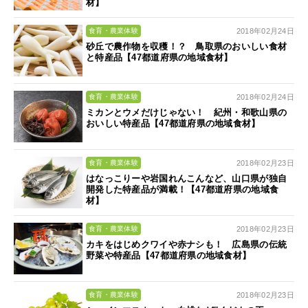
材】
2018年02月24日
食育・農業体験
砂丘で農作物を収穫！？ 鳥取県のおいしい食材
と特産品【47都道府県の地域食材】
2018年02月24日
食育・農業体験
ミカンとウメだけじゃない！ 紀州・和歌山県の
おいしい特産品【47都道府県の地域食材】
2018年02月23日
食育・農業体験
はなっこりーや岩国れんこんなど、山口県が独自
開発した特産品が満載！【47都道府県の地域食
材】
2018年02月23日
食育・農業体験
カキをはじめクワイや赤ナシも！ 広島県の伝統
野菜や特産品【47都道府県の地域食材】
2018年02月23日
食育・農業体験