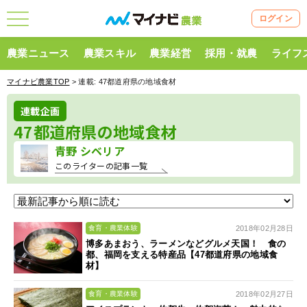
ログイン
農業ニュース
農業スキル
農業経営
採用・就農
ライフ
マイナビ農業TOP
> 連載:
47都道府県の地域食材
連載企画
47都道府県の地域食材
青野 シベリア
このライターの記事一覧
2018年02月28日
食育・農業体験
博多あまおう、ラーメンなどグルメ天国！ 食の
都、福岡を支える特産品【47都道府県の地域食
材】
2018年02月27日
食育・農業体験