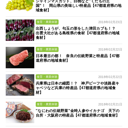
シャインマスカット、白桃など‟くだもの王
国”！ 岡山県の美味しい特産品【47都道府県の地
域食材】
2018年02月23日
食育・農業体験
出西しょうが、勾玉の形をした津田カブも！？
出雲大社がある島根県の食材【47都道府県の地域
食材】
2018年02月22日
食育・農業体験
日本最古の都！ 奈良の伝統野菜と特産品【47都
道府県の地域食材】
2018年02月22日
食育・農業体験
兵庫県は日本の縮図！？ 神戸ビーフや淡路産キ
ャベツなど兵庫の特産品【47都道府県の地域食
材】
2018年02月21日
食育・農業体験
‟なにわの伝統野菜”金時人参やイカナゴ 天下の
台所・大阪府の特産品【47都道府県の地域食材】