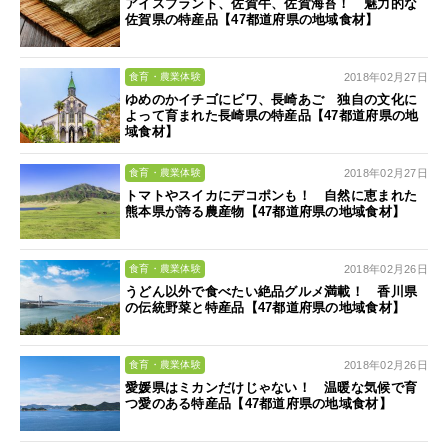
アイスプラント、佐賀牛、佐賀海苔！ 魅力的な
佐賀県の特産品【47都道府県の地域食材】
2018年02月27日
食育・農業体験
ゆめのかイチゴにビワ、長崎あご 独自の文化に
よって育まれた長崎県の特産品【47都道府県の地
域食材】
2018年02月27日
食育・農業体験
トマトやスイカにデコポンも！ 自然に恵まれた
熊本県が誇る農産物【47都道府県の地域食材】
2018年02月26日
食育・農業体験
うどん以外で食べたい絶品グルメ満載！ 香川県
の伝統野菜と特産品【47都道府県の地域食材】
2018年02月26日
食育・農業体験
愛媛県はミカンだけじゃない！ 温暖な気候で育
つ愛のある特産品【47都道府県の地域食材】