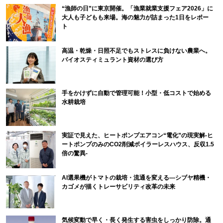
“漁師の日”に東京開催。「漁業就業支援フェア2026」に
大人も子どもも来場。海の魅力が詰まった1日をレポー
ト
高温・乾燥・日照不足でもストレスに負けない農業へ。
バイオスティミュラント資材の選び方
手をかけずに自動で管理可能！小型・低コストで始める
水耕栽培
実証で見えた、ヒートポンプエアコン“電化”の現実解-ヒ
ートポンプのみのCO2削減ボイラーレスハウス、反収1.5
倍の驚異-
AI選果機がトマトの栽培・流通を変える―シブヤ精機・
カゴメが描くトレーサビリティ改革の未来
気候変動で早く・長く発生する害虫をしっかり防除。通