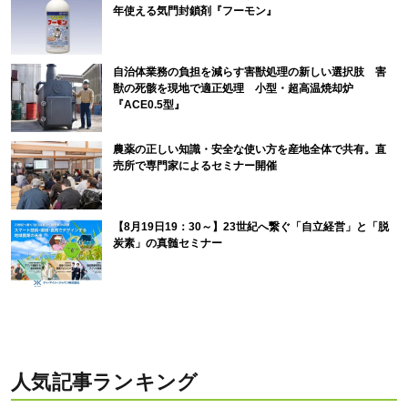
年使える気門封鎖剤『フーモン』
自治体業務の負担を減らす害獣処理の新しい選択肢 害
獣の死骸を現地で適正処理 小型・超高温焼却炉
『ACE0.5型』
農薬の正しい知識・安全な使い方を産地全体で共有。直
売所で専門家によるセミナー開催
【8月19日19：30～】23世紀へ繋ぐ「自立経営」と「脱
炭素」の真髄セミナー
人気記事ランキング