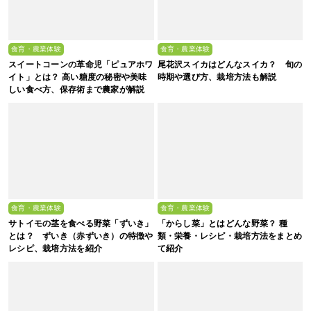
食育・農業体験
食育・農業体験
スイートコーンの革命児「ピュアホワ
尾花沢スイカはどんなスイカ？ 旬の
イト」とは？ 高い糖度の秘密や美味
時期や選び方、栽培方法も解説
しい食べ方、保存術まで農家が解説
食育・農業体験
食育・農業体験
サトイモの茎を食べる野菜「ずいき」
「からし菜」とはどんな野菜？ 種
とは？ ずいき（赤ずいき）の特徴や
類・栄養・レシピ・栽培方法をまとめ
レシピ、栽培方法を紹介
て紹介