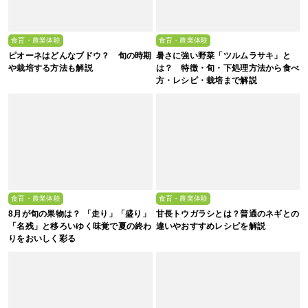
食育・農業体験
食育・農業体験
ピオーネはどんなブドウ？ 旬の時期
暑さに強い野菜「ツルムラサキ」と
や栽培する方法も解説
は？ 特徴・旬・下処理方法から食べ
方・レシピ・栽培まで解説
食育・農業体験
食育・農業体験
8月が旬の果物は？ 「走り」「盛り」
甘長トウガラシとは？普通のネギとの
「名残」と移ろいゆく味覚で夏の終わ
違いやおすすめレシピを解説
りをおいしく彩る