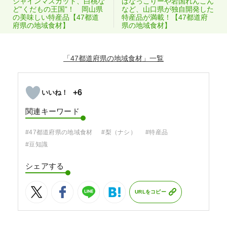
シャインマスカット、白桃な
はなっこりーや岩国れんこん
ど‟くだもの王国”！ 岡山県
など、山口県が独自開発した
の美味しい特産品【47都道
特産品が満載！【47都道府
府県の地域食材】
県の地域食材】
「47都道府県の地域食材」
+6
関連キーワード
#47都道府県の地域食材
#梨（ナシ）
#特産品
#豆知識
シェアする
URLをコピー