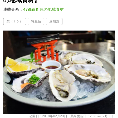
の地域食材】
連載企画：
47都道府県の地域食材
梨（ナシ）
特産品
豆知識
公開日：
2018年02月23日
最終更新日：
2020年02月03日