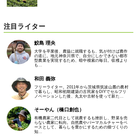
注目ライター
鮫島 理央
大学を卒業後、農協に就職するも、気が付けば農作
の道に。地元神奈川県で、自分にしかできない都市
型農業を実現するため、暗中模索の毎日。収穫より
も…
和田 義弥
フリーライター。2011年から茨城県筑波山麓の農村
で暮らし、昭和初期建築の古民家をDIYでセルフリ
ノベーションした後、丸太や古材を使って新た…
そーやん（橋口創也）
有機農家二代目として就農するも挫折し、野菜を売
らない農家に転向。自然農やパーマカルチャーをベ
ースとして、暮らしを豊かにするための畑づくりの
知…