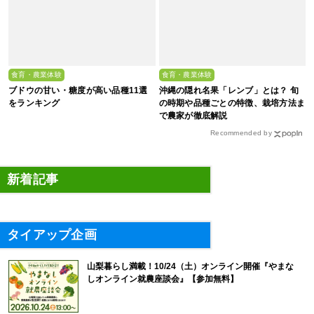
食育・農業体験
食育・農業体験
ブドウの甘い・糖度が高い品種11選
沖縄の隠れ名果「レンブ」とは？ 旬
をランキング
の時期や品種ごとの特徴、栽培方法ま
で農家が徹底解説
Recommended by
新着記事
タイアップ企画
山梨暮らし満載！10/24（土）オンライン開催『やまな
しオンライン就農座談会』【参加無料】