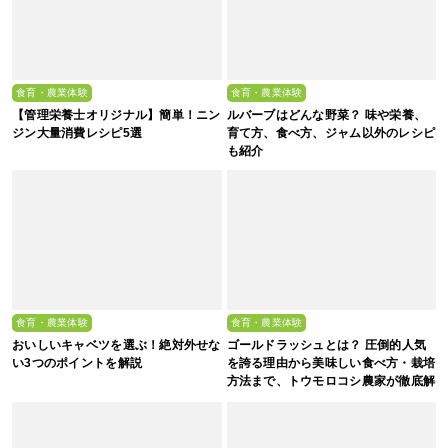
食育・農業体験
食育・農業体験
【管理栄養士オリジナル】簡単！ニン
ルバーブはどんな野菜？ 味や栄養、
ジン大量消費レシピ5選
育て方、食べ方、ジャム以外のレシピ
も紹介
食育・農業体験
食育・農業体験
おいしいキャベツを選ぶ！絶対外せな
ゴールドラッシュとは？ 圧倒的人気
い3つのポイントを解説
を誇る理由から美味しい食べ方・栽培
方法まで、トウモロコシ農家が徹底解
説