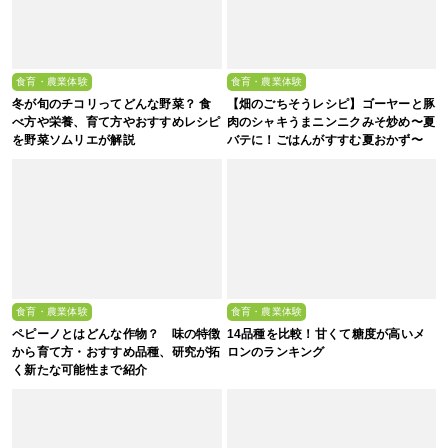
食育・農業体験
食育・農業体験
冬が旬のチコリってどんな野菜？ 食
【畑のごちそうレシピ】ゴーヤーと豚
べ方や栄養、育て方やおすすめレシピ
肉のシャキうまニンニクみそ炒め〜夏
を野菜ソムリエが解説
バテに！ごはんがすすむ夏おかず〜
食育・農業体験
食育・農業体験
ペピーノとはどんな作物？ 味の特徴
14品種を比較！甘くて糖度が高いメ
から育て方・おすすめ品種、研究が拓
ロンのランキング
く新たな可能性まで紹介