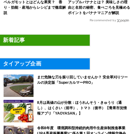
ベルガモットとはどんな果実？ 香
アップルバナナとは？ 美味しさの理
り・効能・産地からレシピまで徹底解
由と名前の秘密、食べごろを見極める
説
ポイントをバナナマニアが解説
Recommended by
新着記事
タイアップ企画
まだ危険な刃を振り回していませんか？ 安全草刈りツー
ルの決定版「SuperカルマーPRO」
8月は高値の山が分散：ほうれんそう・きゅうり（通
し）、はくさい（前半）、トマト（後半）【青果市況情
報アプリ「YAOYASAN」】
令和8年度 環境調和型持続的肉用牛生産体制推進事業
(JRA畜産振興事業)に係る第１回オンライン情報交換会