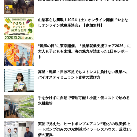
山梨暮らし満載！10/24（土）オンライン開催『やまな
しオンライン就農座談会』【参加無料】
“漁師の日”に東京開催。「漁業就業支援フェア2026」に
大人も子どもも来場。海の魅力が詰まった1日をレポー
ト
高温・乾燥・日照不足でもストレスに負けない農業へ。
バイオスティミュラント資材の選び方
手をかけずに自動で管理可能！小型・低コストで始める
水耕栽培
実証で見えた、ヒートポンプエアコン“電化”の現実解-ヒ
ートポンプのみのCO2削減ボイラーレスハウス、反収1.5
倍の驚異-