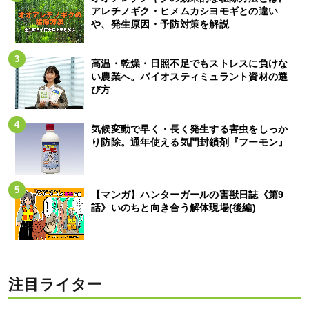
アレチノギク・ヒメムカシヨモギとの違い
や、発生原因・予防対策を解説
高温・乾燥・日照不足でもストレスに負けな
い農業へ。バイオスティミュラント資材の選
び方
気候変動で早く・長く発生する害虫をしっか
り防除。通年使える気門封鎖剤『フーモン』
【マンガ】ハンターガールの害獣日誌《第9
話》いのちと向き合う解体現場(後編)
注目ライター