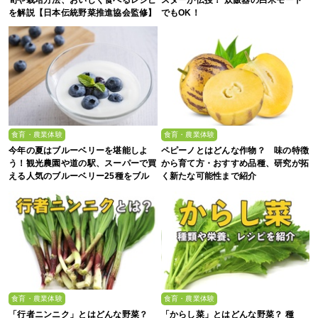
旬や栽培方法、おいしく食べるレシピ
スターが伝授！ 炊飯器の白米モード
を解説【日本伝統野菜推進協会監修】
でもOK！
食育・農業体験
食育・農業体験
今年の夏はブルーベリーを堪能しよ
ペピーノとはどんな作物？ 味の特徴
う！観光農園や道の駅、スーパーで買
から育て方・おすすめ品種、研究が拓
える人気のブルーベリー25種をブル
く新たな可能性まで紹介
ーベリー農家の息子が解説
食育・農業体験
食育・農業体験
「行者ニンニク」とはどんな野菜？
「からし菜」とはどんな野菜？ 種