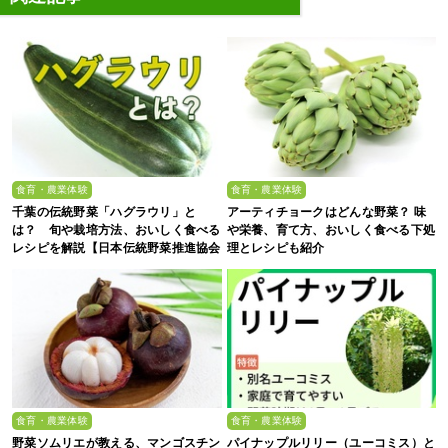
食育・農業体験
食育・農業体験
千葉の伝統野菜「ハグラウリ」と
アーティチョークはどんな野菜？ 味
は？ 旬や栽培方法、おいしく食べる
や栄養、育て方、おいしく食べる下処
レシピを解説【日本伝統野菜推進協会
理とレシピも紹介
監修】
食育・農業体験
食育・農業体験
野菜ソムリエが教える、マンゴスチン
パイナップルリリー（ユーコミス）と