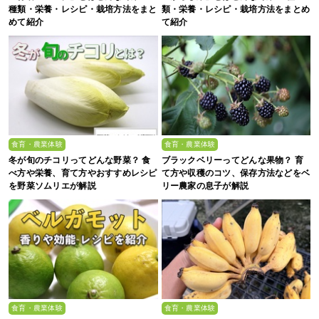
種類・栄養・レシピ・栽培方法をまと
類・栄養・レシピ・栽培方法をまとめ
めて紹介
て紹介
食育・農業体験
食育・農業体験
冬が旬のチコリってどんな野菜？ 食
ブラックベリーってどんな果物？ 育
べ方や栄養、育て方やおすすめレシピ
て方や収穫のコツ、保存方法などをベ
を野菜ソムリエが解説
リー農家の息子が解説
食育・農業体験
食育・農業体験