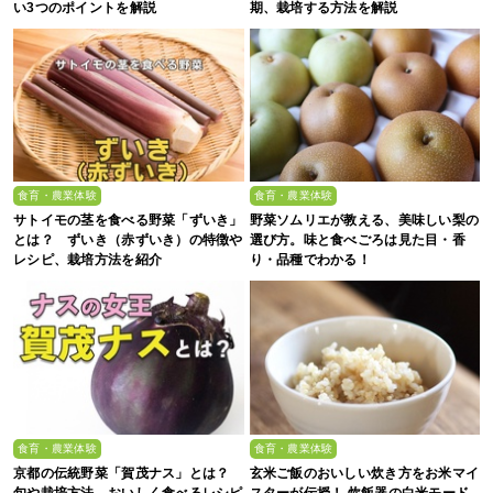
い3つのポイントを解説
期、栽培する方法を解説
食育・農業体験
食育・農業体験
サトイモの茎を食べる野菜「ずいき」
野菜ソムリエが教える、美味しい梨の
とは？ ずいき（赤ずいき）の特徴や
選び方。味と食べごろは見た目・香
レシピ、栽培方法を紹介
り・品種でわかる！
食育・農業体験
食育・農業体験
京都の伝統野菜「賀茂ナス」とは？
玄米ご飯のおいしい炊き方をお米マイ