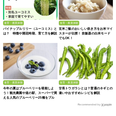
食育・農業体験
食育・農業体験
パイナップルリリー（ユーコミス）と
玄米ご飯のおいしい炊き方をお米マイ
は？ 特徴や開花時期、育て方を解説
スターが伝授！ 炊飯器の白米モード
でもOK！
食育・農業体験
食育・農業体験
今年の夏はブルーベリーを堪能しよ
甘長トウガラシとは？普通のネギとの
う！観光農園や道の駅、スーパーで買
違いやおすすめレシピを解説
える人気のブルーベリー25種をブル
ーベリー農家の息子が解説
Recommended by