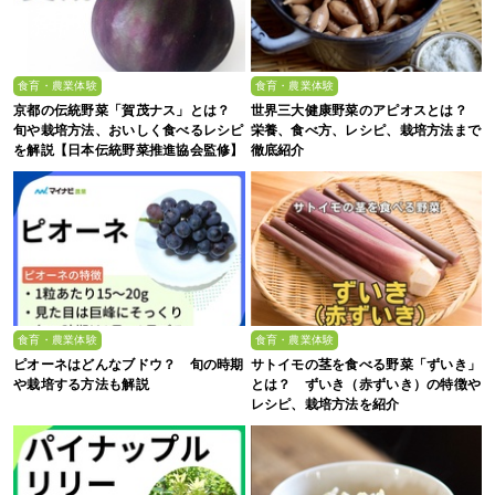
食育・農業体験
食育・農業体験
京都の伝統野菜「賀茂ナス」とは？
世界三大健康野菜のアピオスとは？
旬や栽培方法、おいしく食べるレシピ
栄養、食べ方、レシピ、栽培方法まで
を解説【日本伝統野菜推進協会監修】
徹底紹介
食育・農業体験
食育・農業体験
ピオーネはどんなブドウ？ 旬の時期
サトイモの茎を食べる野菜「ずいき」
や栽培する方法も解説
とは？ ずいき（赤ずいき）の特徴や
レシピ、栽培方法を紹介