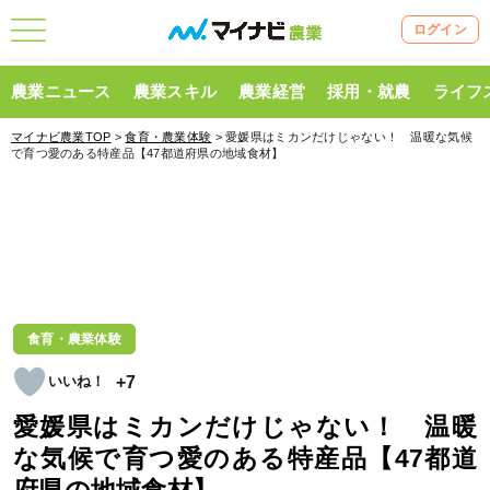
ログイン
農業ニュース
農業スキル
農業経営
採用・就農
ライフ
マイナビ農業TOP
>
食育・農業体験
> 愛媛県はミカンだけじゃない！ 温暖な気候
で育つ愛のある特産品【47都道府県の地域食材】
食育・農業体験
+7
愛媛県はミカンだけじゃない！ 温暖
な気候で育つ愛のある特産品【47都道