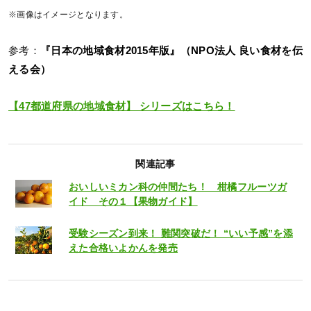
※画像はイメージとなります。
参考：
『日本の地域食材2015年版』（NPO法人 良い食材を伝
える会）
【47都道府県の地域食材】 シリーズはこちら！
関連記事
おいしいミカン科の仲間たち！ 柑橘フルーツガ
イド その１【果物ガイド】
受験シーズン到来！ 難関突破だ！ “いい予感”を添
えた合格いよかんを発売