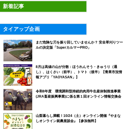
新着記事
タイアップ企画
まだ危険な刃を振り回していませんか？ 安全草刈りツー
ルの決定版「SuperカルマーPRO」
8月は高値の山が分散：ほうれんそう・きゅうり（通
し）、はくさい（前半）、トマト（後半）【青果市況情
報アプリ「YAOYASAN」】
令和8年度 環境調和型持続的肉用牛生産体制推進事業
(JRA畜産振興事業)に係る第１回オンライン情報交換会
山梨暮らし満載！10/24（土）オンライン開催『やまな
しオンライン就農座談会』【参加無料】