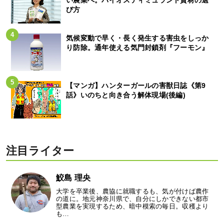
び方
気候変動で早く・長く発生する害虫をしっか
り防除。通年使える気門封鎖剤『フーモン』
【マンガ】ハンターガールの害獣日誌《第9
話》いのちと向き合う解体現場(後編)
注目ライター
鮫島 理央
大学を卒業後、農協に就職するも、気が付けば農作
の道に。地元神奈川県で、自分にしかできない都市
型農業を実現するため、暗中模索の毎日。収穫より
も…