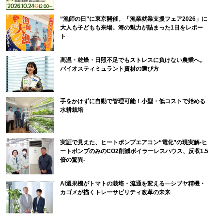
“漁師の日”に東京開催。「漁業就業支援フェア2026」に
大人も子どもも来場。海の魅力が詰まった1日をレポー
ト
高温・乾燥・日照不足でもストレスに負けない農業へ。
バイオスティミュラント資材の選び方
手をかけずに自動で管理可能！小型・低コストで始める
水耕栽培
実証で見えた、ヒートポンプエアコン“電化”の現実解-ヒ
ートポンプのみのCO2削減ボイラーレスハウス、反収1.5
倍の驚異-
AI選果機がトマトの栽培・流通を変える―シブヤ精機・
カゴメが描くトレーサビリティ改革の未来