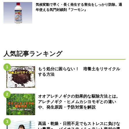
気候変動で早く・長く発生する害虫をしっかり防除。通
年使える気門封鎖剤『フーモン』
人気記事ランキング
もう処分に困らない！ 培養土をリサイクル
する方法
オオアレチノギクの効果的な駆除方法とは。
アレチノギク・ヒメムカシヨモギとの違い
や、発生原因・予防対策を解説
高温・乾燥・日照不足でもストレスに負けな
い農業へ。バイオスティミュラント資材の選