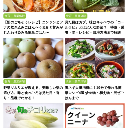
食育・農業体験
食育・農業体験
【畑のごちそうレシピ】ニンジンとツ
見た目はカブ、味はキャベツの「コー
ナの炊き込みごはん〜うまみと甘みが
ルラビ」とはどんな野菜？ 特徴・栄
じんわり染みる簡単ごはん〜
養・旬・レシピ・栽培方法まで解説
食育・農業体験
食育・農業体験
野菜ソムリエが教える、美味しい梨の
青ネギ大量消費に！10分で作れる簡
選び方。味と食べごろは見た目・香
単レシピ4選 炒め物・和え物・混ぜご
り・品種でわかる！
はんまで