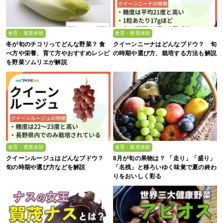
食育・農業体験
食育・農業体験
冬が旬のチコリってどんな野菜？ 食
クイーンニーナはどんなブドウ？ 旬
べ方や栄養、育て方やおすすめレシピ
の時期や選び方、栽培する方法も解説
を野菜ソムリエが解説
食育・農業体験
食育・農業体験
クイーンルージュはどんなブドウ？
8月が旬の果物は？ 「走り」「盛り」
旬の時期や選び方などを解説
「名残」と移ろいゆく味覚で夏の終わ
りをおいしく彩る