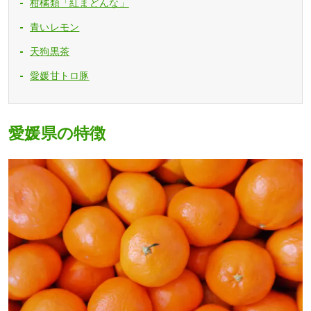
柑橘類「紅まどんな」
青いレモン
天狗黒茶
愛媛甘トロ豚
愛媛県の特徴