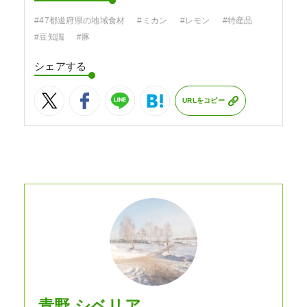
#47都道府県の地域食材
#ミカン
#レモン
#特産品
#豆知識
#豚
シェアする
URLをコピー
青野 シベリア