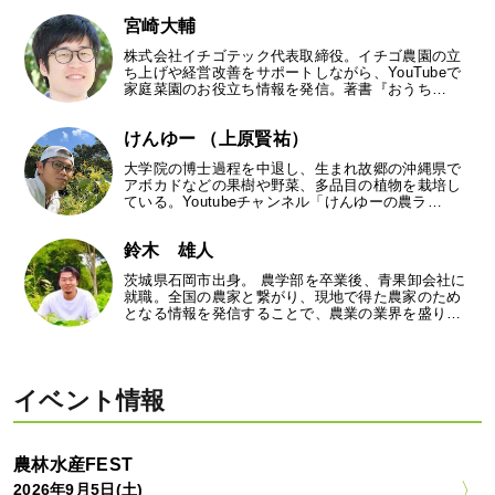
宮崎大輔
株式会社イチゴテック代表取締役。イチゴ農園の立
ち上げや経営改善をサポートしながら、YouTubeで
家庭菜園のお役立ち情報を発信。著書『おうち…
けんゆー （上原賢祐）
大学院の博士過程を中退し、生まれ故郷の沖縄県で
アボカドなどの果樹や野菜、多品目の植物を栽培し
ている。Youtubeチャンネル「けんゆーの農ラ…
鈴木 雄人
茨城県石岡市出身。 農学部を卒業後、青果卸会社に
就職。全国の農家と繋がり、現地で得た農家のため
となる情報を発信することで、農業の業界を盛り…
イベント情報
農林水産FEST
2026年9月5日(土)