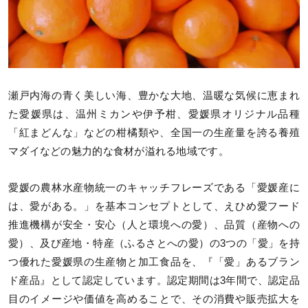
瀬戸内海の青く美しい海、豊かな大地、温暖な気候に恵まれ
た愛媛県は、温州ミカンや伊予柑、愛媛県オリジナル品種
「紅まどんな」などの柑橘類や、全国一の生産量を誇る養殖
マダイなどの魅力的な食材が溢れる地域です。
愛媛の農林水産物統一のキャッチフレーズである「愛媛産に
は、愛がある。」を基本コンセプトとして、えひめ愛フード
推進機構が安全・安心（人と環境への愛）、品質（産物への
愛）、及び産地・特産（ふるさとへの愛）の3つの「愛」を持
つ優れた愛媛県の生産物と加工食品を、『「愛」あるブラン
ド産品』として認定しています。認定期間は3年間で、認定品
目のイメージや価値を高めることで、その消費や販売拡大を