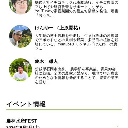
株式会社イチゴテック代表取締役。イチゴ農園の
立ち上げや経営改善をサポートしながら、
YouTubeで家庭菜園のお役立ち情報を発信。著書
『おうち…
けんゆー （上原賢祐）
大学院の博士過程を中退し、生まれ故郷の沖縄県
でアボカドなどの果樹や野菜、多品目の植物を栽
培している。Youtubeチャンネル「けんゆーの農
ラ…
鈴木 雄人
茨城県石岡市出身。 農学部を卒業後、青果卸会
社に就職。全国の農家と繋がり、現地で得た農家
のためとなる情報を発信することで、農業の業界
を盛り…
イベント情報
農林水産FEST
2026年9月5日(土)