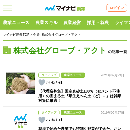
ログイン
農業ニュース
農業スキル
農業経営
採用・就農
ライフ
マイナビ農業TOP
> 企業:
株式会社グローブ・アクト
株式会社グローブ・アクト
の記事一覧
タイアップ
農業ニュース
2021年07月29日
+1
【代理店募集】国産真砂土100％（セメント不使
用）の固まる土『草生えへん土（ど）～』は雑草
対策に最適！
タイアップ
農業ニュース
2019年09月27日
+1
我流で始めた農業でも特別な野菜ができた。おい