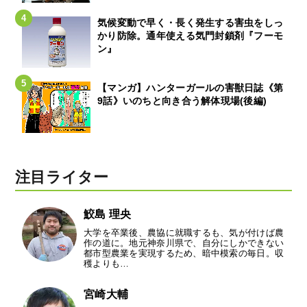
気候変動で早く・長く発生する害虫をしっ
かり防除。通年使える気門封鎖剤『フーモ
ン』
【マンガ】ハンターガールの害獣日誌《第
9話》いのちと向き合う解体現場(後編)
注目ライター
鮫島 理央
大学を卒業後、農協に就職するも、気が付けば農
作の道に。地元神奈川県で、自分にしかできない
都市型農業を実現するため、暗中模索の毎日。収
穫よりも…
宮崎大輔