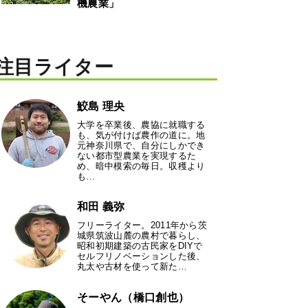
機農業」
注目ライター
鮫島 理央
大学を卒業後、農協に就職する
も、気が付けば農作の道に。地
元神奈川県で、自分にしかでき
ない都市型農業を実現するた
め、暗中模索の毎日。収穫より
も…
和田 義弥
フリーライター。2011年から茨
城県筑波山麓の農村で暮らし、
昭和初期建築の古民家をDIYで
セルフリノベーションした後、
丸太や古材を使って新た…
そーやん（橋口創也）