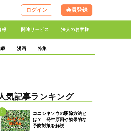
ログイン
会員登録
情報
関連サービス
法人のお客様
連載
漫画
特集
人気記事ランキング
コニシキソウの駆除方法と
は？ 発生原因や効果的な
予防対策を解説