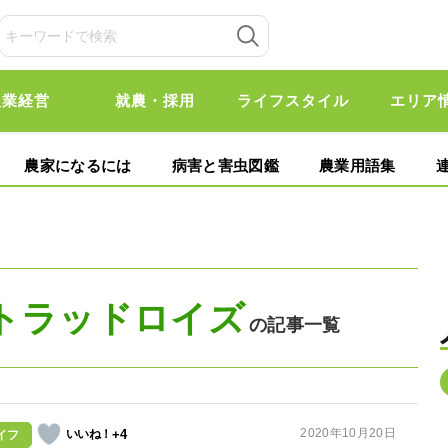
農業経営
就農・採用
ライフスタイル
エリア
農家になるには
病害と害虫図鑑
農業用語集
トラッドロイズ
の記事一覧
2020年10月20日
+4
イフ