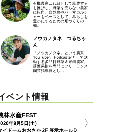
有機農家二代目として就農する
も挫折し、野菜を売らない農家
に転向。自然農やパーマカルチ
ャーをベースとして、暮らしを
豊かにするための畑づくりの
知…
ノウカノタネ つるちゃ
ん
「ノウカノタネ」という農系
YouTuber、Podcasterとして活
動する多品目野菜＆果樹農家。
落葉果樹を専門にフリーランス
園芸指導員とし…
イベント情報
農林水産FEST
2026年9月5日(土)
マイドームおおさか 2F 展示ホールD