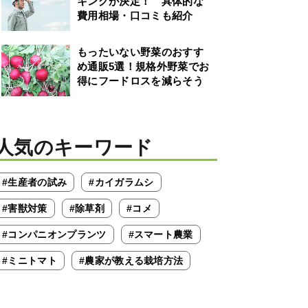
キングが決定！ 具体的な
費用相場・口コミも紹介
もったいない野菜のおすす
め通販5選！規格外野菜でお
得にフードロスを減らそう
人気のキーワード
#生産者の試み
#カイガラムシ
#害獣対策
#除草剤
#コメ
#コンパニオンプランツ
#スマート農業
#ミニトマト
#農家が教える栽培方法