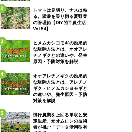
トマトは見切り、ナスは粘
る。猛暑を乗り切る夏野菜
の管理術【DIY的半農生活
Vol.54】
ヒメムカシヨモギの効果的
な駆除方法とは。オオアレ
チノギクとの違いや、発生
原因・予防対策を解説
オオアレチノギクの効果的
な駆除方法とは。アレチノ
ギク・ヒメムカシヨモギと
の違いや、発生原因・予防
対策を解説
慣行農業を上回る単収と安
定生産。元オムロンの技術
者が挑む「データ活用型有