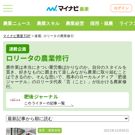
ログイン
農業ニュース
農業スキル
農業経営
採用・就農
ライフ
マイナビ農業TOP
> 連載:
ロリータの農業修行
連載企画
ロリータの農業修行
農作業は本当にきつい重労働ばかりなのか。自分のスタイルを
貫き、好きなものに囲まれて楽しみながら農業に取り組むこと
はできるのか。そんな思いで、熊本のローカルメディア「肥後
ジャーナル」のロリータ代表「言（こと）」が出かける農家修
行。
肥後ジャーナル
このライターの記事一覧
2021年10月05日
食育・農業体験