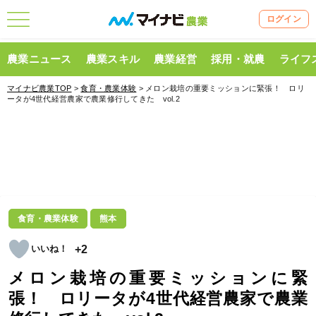
ログイン
農業ニュース
農業スキル
農業経営
採用・就農
ライフ
マイナビ農業TOP
>
食育・農業体験
> メロン栽培の重要ミッションに緊張！ ロリ
ータが4世代経営農家で農業修行してきた vol.2
食育・農業体験
熊本
+2
メロン栽培の重要ミッションに緊
張！ ロリータが4世代経営農家で農業