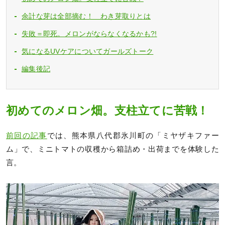
余計な芽は全部摘む！ わき芽取りとは
失敗＝即死。メロンがならなくなるかも?!
気になるUVケアについてガールズトーク
編集後記
初めてのメロン畑。支柱立てに苦戦！
前回の記事
では、熊本県八代郡氷川町の「ミヤザキファー
ム」で、ミニトマトの収穫から箱詰め・出荷までを体験した
言。