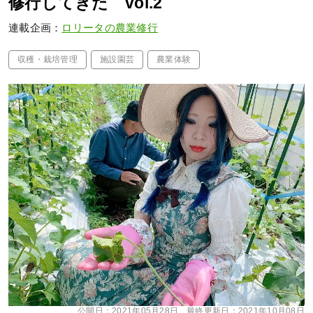
修行してきた vol.2
連載企画：
ロリータの農業修行
収穫・栽培管理
施設園芸
農業体験
公開日：
2021年05月28日
最終更新日：
2021年10月08日