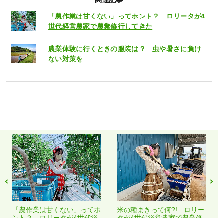
関連記事
「農作業は甘くない」ってホント？ ロリータが4
世代経営農家で農業修行してきた
農業体験に行くときの服装は？ 虫や暑さに負け
ない対策を
「農作業は甘くない」ってホ
米の種まきって何?! ロリー
ント？ ロリータが4世代経
タが4世代経営農家で農業修