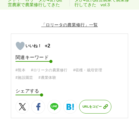
営農家で農業修行してきた
行してきた vol.3
「ロリータの農業修行」
+2
関連キーワード
#熊本
#ロリータの農業修行
#収穫・栽培管理
#施設園芸
#農業体験
シェアする
URLをコピー