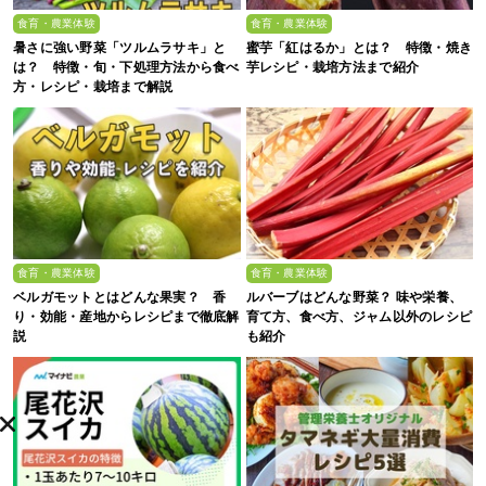
食育・農業体験
食育・農業体験
暑さに強い野菜「ツルムラサキ」と
蜜芋「紅はるか」とは？ 特徴・焼き
は？ 特徴・旬・下処理方法から食べ
芋レシピ・栽培方法まで紹介
方・レシピ・栽培まで解説
食育・農業体験
食育・農業体験
ベルガモットとはどんな果実？ 香
ルバーブはどんな野菜？ 味や栄養、
り・効能・産地からレシピまで徹底解
育て方、食べ方、ジャム以外のレシピ
説
も紹介