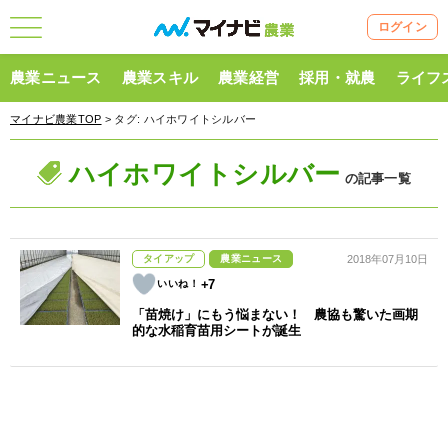
ログイン
農業ニュース
農業スキル
農業経営
採用・就農
ライフ
マイナビ農業TOP
> タグ:
ハイホワイトシルバー
ハイホワイトシルバー
の記事一覧
タイアップ
農業ニュース
2018年07月10日
+7
「苗焼け」にもう悩まない！ 農協も驚いた画期
的な水稲育苗用シートが誕生