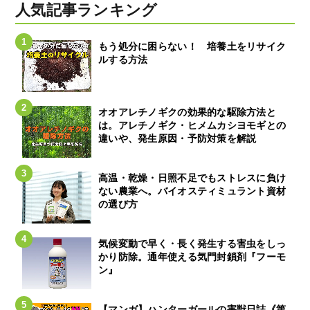
人気記事ランキング
もう処分に困らない！ 培養土をリサイク
ルする方法
オオアレチノギクの効果的な駆除方法と
は。アレチノギク・ヒメムカシヨモギとの
違いや、発生原因・予防対策を解説
高温・乾燥・日照不足でもストレスに負け
ない農業へ。バイオスティミュラント資材
の選び方
気候変動で早く・長く発生する害虫をしっ
かり防除。通年使える気門封鎖剤『フーモ
ン』
【マンガ】ハンターガールの害獣日誌《第