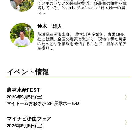
でアボカドなどの果樹や野菜、多品目の植物を栽
培している。Youtubeチャンネル「けんゆーの農
ラ…
鈴木 雄人
茨城県石岡市出身。 農学部を卒業後、青果卸会
社に就職。全国の農家と繋がり、現地で得た農家
のためとなる情報を発信することで、農業の業界
を盛り…
イベント情報
農林水産FEST
2026年9月5日(土)
マイドームおおさか 2F 展示ホールD
マイナビ移住フェア
2026年9月5日(土)