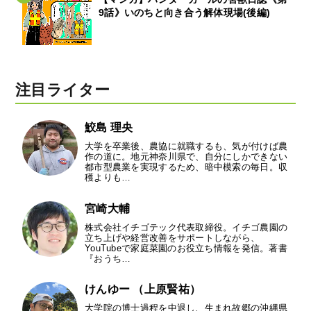
9話》いのちと向き合う解体現場(後編)
注目ライター
鮫島 理央
大学を卒業後、農協に就職するも、気が付けば農
作の道に。地元神奈川県で、自分にしかできない
都市型農業を実現するため、暗中模索の毎日。収
穫よりも…
宮崎大輔
株式会社イチゴテック代表取締役。イチゴ農園の
立ち上げや経営改善をサポートしながら、
YouTubeで家庭菜園のお役立ち情報を発信。著書
『おうち…
けんゆー （上原賢祐）
大学院の博士過程を中退し、生まれ故郷の沖縄県