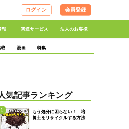
ログイン
会員登録
情報
関連サービス
法人のお客様
連載
漫画
特集
人気記事ランキング
もう処分に困らない！ 培
養土をリサイクルする方法