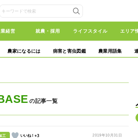
農業経営
就農・採用
ライフスタイル
エリア
農家になるには
病害と害虫図鑑
農業用語集
BASE
の記事一覧
2019年10月31日
+3
加工