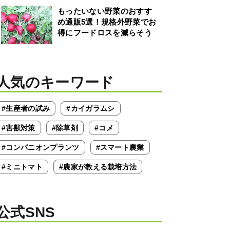
もったいない野菜のおすす
め通販5選！規格外野菜でお
得にフードロスを減らそう
人気のキーワード
#生産者の試み
#カイガラムシ
#害獣対策
#除草剤
#コメ
#コンパニオンプランツ
#スマート農業
#ミニトマト
#農家が教える栽培方法
公式SNS