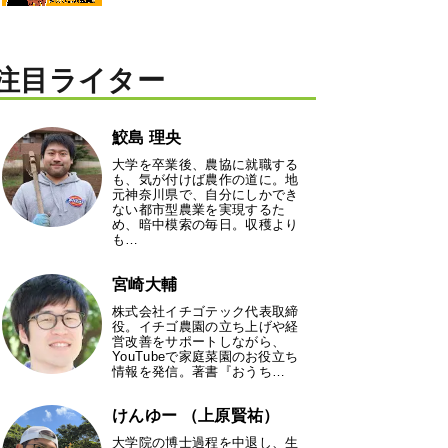
注目ライター
鮫島 理央
大学を卒業後、農協に就職する
も、気が付けば農作の道に。地
元神奈川県で、自分にしかでき
ない都市型農業を実現するた
め、暗中模索の毎日。収穫より
も…
宮崎大輔
株式会社イチゴテック代表取締
役。イチゴ農園の立ち上げや経
営改善をサポートしながら、
YouTubeで家庭菜園のお役立ち
情報を発信。著書『おうち…
けんゆー （上原賢祐）
大学院の博士過程を中退し、生