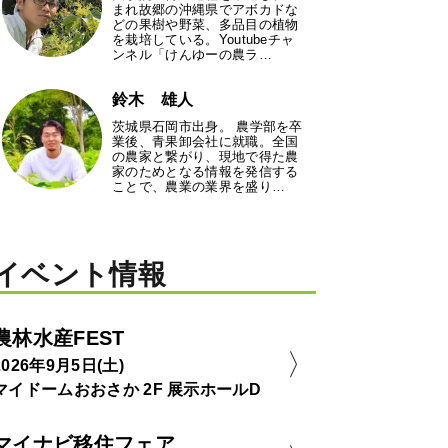
まれ故郷の沖縄県でアボカドな
どの果樹や野菜、多品目の植物
を栽培している。Youtubeチャ
ンネル「けんゆーの農ラ…
鈴木 雄人
茨城県石岡市出身。 農学部を卒
業後、青果卸会社に就職。全国
の農家と繋がり、現地で得た農
家のためとなる情報を発信する
ことで、農業の業界を盛り…
イベント情報
農林水産FEST
2026年9月5日(土)
マイドームおおさか 2F 展示ホールD
マイナビ移住フェア