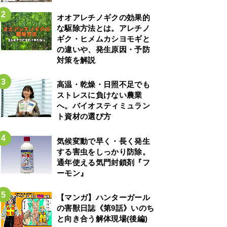
オオアレチノギクの効果的
な駆除方法とは。アレチノ
ギク・ヒメムカシヨモギと
の違いや、発生原因・予防
対策を解説
高温・乾燥・日照不足でも
ストレスに負けない農業
へ。バイオスティミュラン
ト資材の選び方
気候変動で早く・長く発生
する害虫をしっかり防除。
通年使える気門封鎖剤『フ
ーモン』
【マンガ】ハンターガール
の害獣日誌《第9話》いのち
と向き合う解体現場(後編)