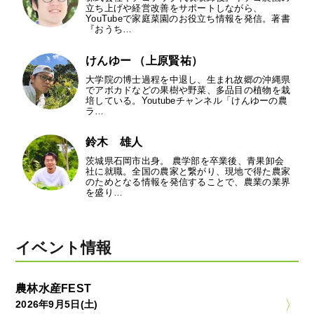
立ち上げや経営改善をサポートしながら、
YouTubeで家庭菜園のお役立ち情報を発信。著書
『おうち…
けんゆー （上原賢祐）
大学院の博士過程を中退し、生まれ故郷の沖縄県
でアボカドなどの果樹や野菜、多品目の植物を栽
培している。Youtubeチャンネル「けんゆーの農
ラ…
鈴木 雄人
茨城県石岡市出身。 農学部を卒業後、青果卸会
社に就職。全国の農家と繋がり、現地で得た農家
のためとなる情報を発信することで、農業の業界
を盛り…
イベント情報
農林水産FEST
2026年9月5日(土)