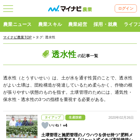
ログイン
農業ニュース
農業スキル
農業経営
採用・就農
ライフ
マイナビ農業TOP
> タグ:
透水性
透水性
の記事一覧
透水性（とうすいせい）は、土が水を通す性質のことで、透水性
がよい土壌は、団粒構造が発達しているため柔らかく、作物の根
が張りやすい状態のものを指す。土壌管理のためには、通気性・
保水性・透水性の3つの指標を重視する必要がある。
タイアップ
生産技術
2020年02月26日
+4
土壌管理と施肥管理のノウハウを併せ持つ“肥料メ
ーカー”が提案する『ジャット式イチゴ高設栽培シ