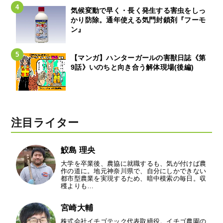
気候変動で早く・長く発生する害虫をしっ
かり防除。通年使える気門封鎖剤『フーモ
ン』
【マンガ】ハンターガールの害獣日誌《第
9話》いのちと向き合う解体現場(後編)
注目ライター
鮫島 理央
大学を卒業後、農協に就職するも、気が付けば農
作の道に。地元神奈川県で、自分にしかできない
都市型農業を実現するため、暗中模索の毎日。収
穫よりも…
宮崎大輔
株式会社イチゴテック代表取締役。イチゴ農園の