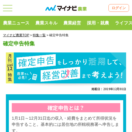
ログイン
農業ニュース
農業スキル
農業経営
採用・就農
ライフ
マイナビ農業TOP
>
特集一覧
> 確定申告特集
確定申告特集
掲載日：2019年12月01日
確定申告とは？
1月1日～12月31日迄の収入・経費をまとめて所得状況を
申告すること。基本的には居住地の所轄税務署へ申告しま
す。