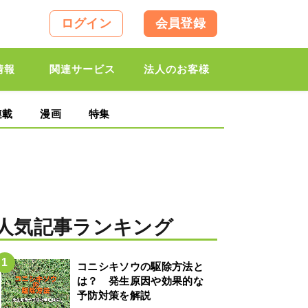
ログイン
会員登録
情報
関連サービス
法人のお客様
連載
漫画
特集
人気記事ランキング
コニシキソウの駆除方法と
は？ 発生原因や効果的な
予防対策を解説