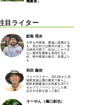
機農業」
注目ライター
鮫島 理央
大学を卒業後、農協に就職する
も、気が付けば農作の道に。地
元神奈川県で、自分にしかでき
ない都市型農業を実現するた
め、暗中模索の毎日。収穫より
も…
和田 義弥
フリーライター。2011年から茨
城県筑波山麓の農村で暮らし、
昭和初期建築の古民家をDIYで
セルフリノベーションした後、
丸太や古材を使って新た…
そーやん（橋口創也）