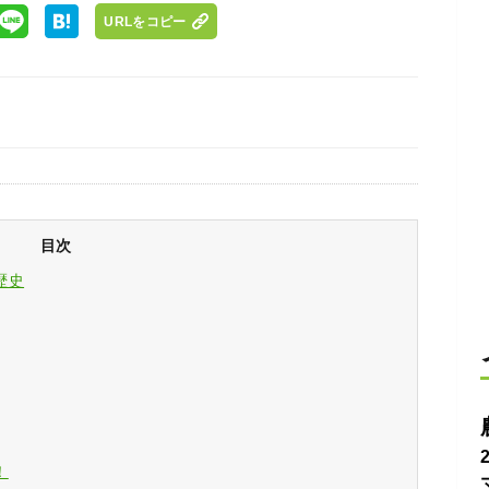
URLをコピー
目次
歴史
！