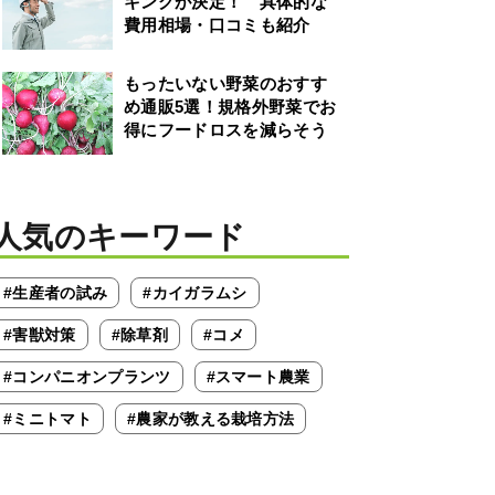
キングが決定！ 具体的な
費用相場・口コミも紹介
もったいない野菜のおすす
め通販5選！規格外野菜でお
得にフードロスを減らそう
人気のキーワード
#生産者の試み
#カイガラムシ
#害獣対策
#除草剤
#コメ
#コンパニオンプランツ
#スマート農業
#ミニトマト
#農家が教える栽培方法