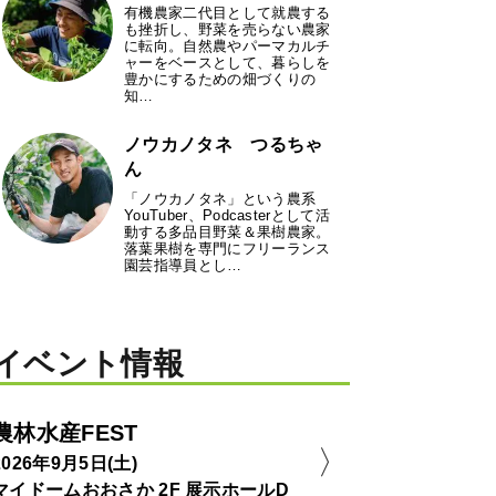
有機農家二代目として就農する
も挫折し、野菜を売らない農家
に転向。自然農やパーマカルチ
ャーをベースとして、暮らしを
豊かにするための畑づくりの
知…
ノウカノタネ つるちゃ
ん
「ノウカノタネ」という農系
YouTuber、Podcasterとして活
動する多品目野菜＆果樹農家。
落葉果樹を専門にフリーランス
園芸指導員とし…
イベント情報
農林水産FEST
2026年9月5日(土)
マイドームおおさか 2F 展示ホールD