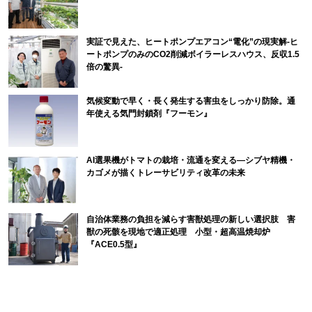
実証で見えた、ヒートポンプエアコン“電化”の現実解-ヒ
ートポンプのみのCO2削減ボイラーレスハウス、反収1.5
倍の驚異-
気候変動で早く・長く発生する害虫をしっかり防除。通
年使える気門封鎖剤『フーモン』
AI選果機がトマトの栽培・流通を変える―シブヤ精機・
カゴメが描くトレーサビリティ改革の未来
自治体業務の負担を減らす害獣処理の新しい選択肢 害
獣の死骸を現地で適正処理 小型・超高温焼却炉
『ACE0.5型』