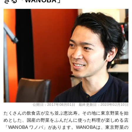
きる「WANOBA」
公開日：
2017年08月01日
最終更新日：
2020年02月10日
たくさんの飲食店が立ち並ぶ恵比寿。その地に東京野菜を始
めとした、国産の野菜をふんだんに使った料理が楽しめる店
「WANOBA ワノバ」があります。WANOBAは、東京野菜の