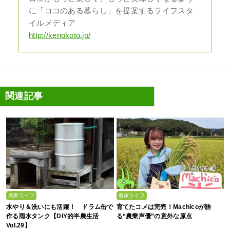
に「ココのある暮らし」を提案するライフスタ
イルメディア
http://kenokoto.jp/
関連記事
農家ライフ
農家ライフ
水やり＆洗いにも活躍！ ドラム缶で
育てたコメは完売！Machicoが語
作る雨水タンク【DIY的半農生活
る“農業声優”の意外な原点
Vol.29】