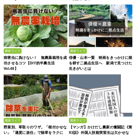
農家ライフ
農家ライフ
病害虫に負けない！ 無農薬栽培を成
俳優・山本一賢 映画をきっかけに畑
功させるコツ【DIY的半農生活
を耕す二拠点生活へ 新潟で見つけた
Vol.48】
生きがいとは
農家ライフ
農家ライフ
野菜別、草取りのワザ。「根付かせな
【マンガ】かけだし農家の奮闘記《第
い」「適度に放任」で除草をラクに
93話》外国人技能実習生は欠かせな