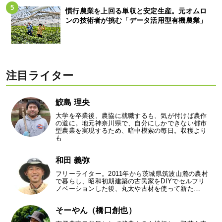
慣行農業を上回る単収と安定生産。元オムロ
ンの技術者が挑む「データ活用型有機農業」
注目ライター
鮫島 理央
大学を卒業後、農協に就職するも、気が付けば農作
の道に。地元神奈川県で、自分にしかできない都市
型農業を実現するため、暗中模索の毎日。収穫より
も…
和田 義弥
フリーライター。2011年から茨城県筑波山麓の農村
で暮らし、昭和初期建築の古民家をDIYでセルフリ
ノベーションした後、丸太や古材を使って新た…
そーやん（橋口創也）