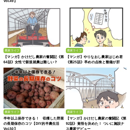
Vol.49】
農家ライフ
農家ライフ
【マンガ】かけだし農家の奮闘記《第
【マンガ】やりなおし農家はじめ君
64話》女性で新規就農は難しい？
《第25話》早めの点検と整備が肝
農家ライフ
農家ライフ
半年以上保存できる！ 収穫した野菜
【マンガ】かけだし農家の奮闘記《第
の長期保存のコツ【DIY的半農生活
92話》覚悟を決めた！ ついに施設ナ
Vol.50】
ス農家デビュー