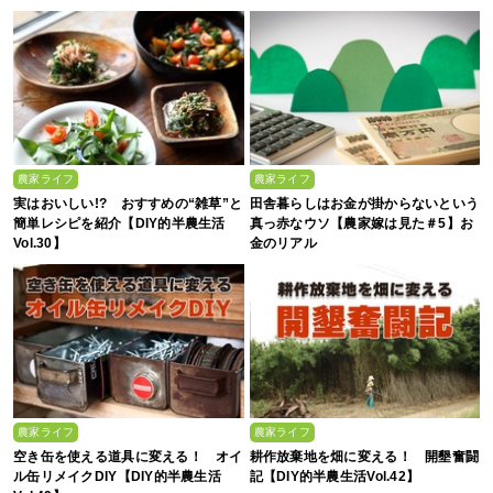
農家ライフ
農家ライフ
実はおいしい!? おすすめの“雑草”と
田舎暮らしはお金が掛からないという
簡単レシピを紹介【DIY的半農生活
真っ赤なウソ【農家嫁は見た＃5】お
Vol.30】
金のリアル
農家ライフ
農家ライフ
空き缶を使える道具に変える！ オイ
耕作放棄地を畑に変える！ 開墾奮闘
ル缶リメイクDIY【DIY的半農生活
記【DIY的半農生活Vol.42】