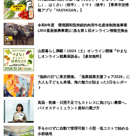
し）、はくさい（前半）、トマト（後半）【青果市況情
報アプリ「YAOYASAN」】
令和8年度 環境調和型持続的肉用牛生産体制推進事業
(JRA畜産振興事業)に係る第１回オンライン情報交換会
山梨暮らし満載！10/24（土）オンライン開催『やまな
しオンライン就農座談会』【参加無料】
“漁師の日”に東京開催。「漁業就業支援フェア2026」に
大人も子どもも来場。海の魅力が詰まった1日をレポー
ト
高温・乾燥・日照不足でもストレスに負けない農業へ。
バイオスティミュラント資材の選び方
手をかけずに自動で管理可能！小型・低コストで始める
水耕栽培