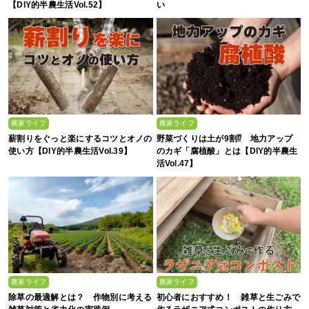
【DIY的半農生活Vol.52】
い
農家ライフ
農家ライフ
薪割りをぐっと楽にするコツとオノの
野菜づくりは土が9割⁉ 地力アップ
使い方【DIY的半農生活Vol.39】
のカギ「腐植酸」とは【DIY的半農生
活Vol.47】
農家ライフ
農家ライフ
除草の最適解とは？ 作物別に考える
初心者におすすめ！ 雑草と生ごみで