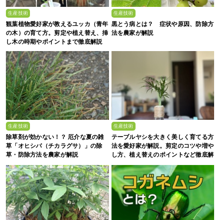
生産技術
生産技術
観葉植物愛好家が教えるユッカ（青年
黒とう病とは？ 症状や原因、防除方
の木）の育て方。剪定や植え替え、挿
法を農家が解説
し木の時期やポイントまで徹底解説
生産技術
生産技術
除草剤が効かない！？ 厄介な夏の雑
テーブルヤシを大きく美しく育てる方
草「オヒシバ（チカラグサ）」の除
法を愛好家が解説。剪定のコツや増や
草・防除方法を農家が解説
し方、植え替えのポイントなど徹底解
剖