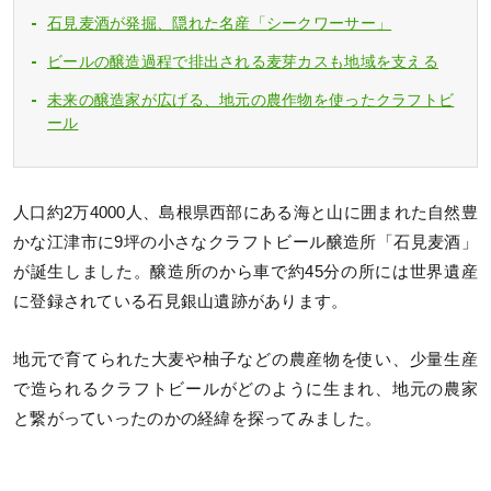
石見麦酒が発掘、隠れた名産「シークワーサー」
ビールの醸造過程で排出される麦芽カスも地域を支える
未来の醸造家が広げる、地元の農作物を使ったクラフトビ
ール
人口約2万4000人、島根県西部にある海と山に囲まれた自然豊
かな江津市に9坪の小さなクラフトビール醸造所「石見麦酒」
が誕生しました。醸造所のから車で約45分の所には世界遺産
に登録されている石見銀山遺跡があります。
地元で育てられた大麦や柚子などの農産物を使い、少量生産
で造られるクラフトビールがどのように生まれ、地元の農家
と繋がっていったのかの経緯を探ってみました。