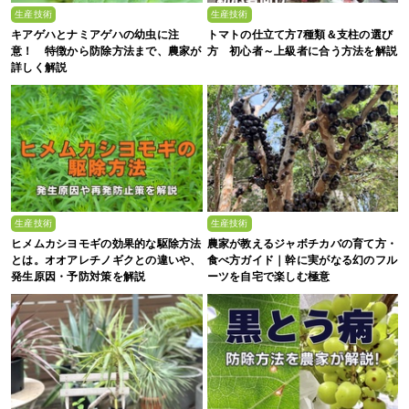
生産技術
生産技術
キアゲハとナミアゲハの幼虫に注
トマトの仕立て方7種類＆支柱の選び
意！ 特徴から防除方法まで、農家が
方 初心者～上級者に合う方法を解説
詳しく解説
生産技術
生産技術
ヒメムカシヨモギの効果的な駆除方法
農家が教えるジャボチカバの育て方・
とは。オオアレチノギクとの違いや、
食べ方ガイド｜幹に実がなる幻のフル
発生原因・予防対策を解説
ーツを自宅で楽しむ極意