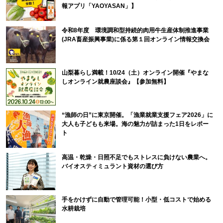
報アプリ「YAOYASAN」】
令和8年度 環境調和型持続的肉用牛生産体制推進事業
(JRA畜産振興事業)に係る第１回オンライン情報交換会
山梨暮らし満載！10/24（土）オンライン開催『やまな
しオンライン就農座談会』【参加無料】
“漁師の日”に東京開催。「漁業就業支援フェア2026」に
大人も子どもも来場。海の魅力が詰まった1日をレポー
ト
高温・乾燥・日照不足でもストレスに負けない農業へ。
バイオスティミュラント資材の選び方
手をかけずに自動で管理可能！小型・低コストで始める
水耕栽培