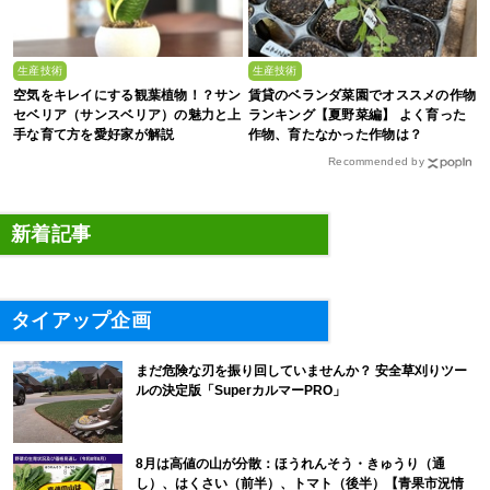
生産技術
生産技術
空気をキレイにする観葉植物！？サン
賃貸のベランダ菜園でオススメの作物
セベリア（サンスベリア）の魅力と上
ランキング【夏野菜編】 よく育った
手な育て方を愛好家が解説
作物、育たなかった作物は？
Recommended by
新着記事
タイアップ企画
まだ危険な刃を振り回していませんか？ 安全草刈りツー
ルの決定版「SuperカルマーPRO」
8月は高値の山が分散：ほうれんそう・きゅうり（通
し）、はくさい（前半）、トマト（後半）【青果市況情