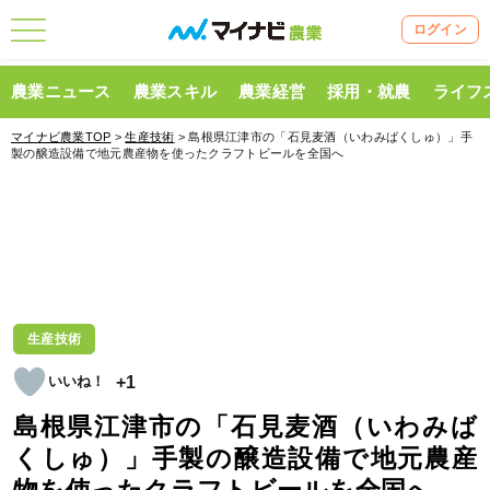
ログイン
農業ニュース
農業スキル
農業経営
採用・就農
ライフ
マイナビ農業TOP
>
生産技術
> 島根県江津市の「石見麦酒（いわみばくしゅ）」手
製の醸造設備で地元農産物を使ったクラフトビールを全国へ
生産技術
+1
島根県江津市の「石見麦酒（いわみば
くしゅ）」手製の醸造設備で地元農産