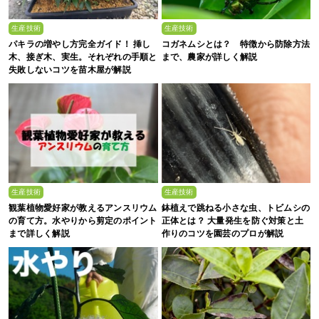
生産技術
生産技術
パキラの増やし方完全ガイド！ 挿し
コガネムシとは？ 特徴から防除方法
木、接ぎ木、実生。それぞれの手順と
まで、農家が詳しく解説
失敗しないコツを苗木屋が解説
生産技術
生産技術
観葉植物愛好家が教えるアンスリウム
鉢植えで跳ねる小さな虫、トビムシの
の育て方。水やりから剪定のポイント
正体とは？ 大量発生を防ぐ対策と土
まで詳しく解説
作りのコツを園芸のプロが解説