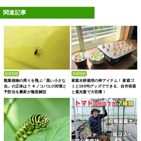
関連記事
生産技術
生産技術
観葉植物の周りを飛ぶ「黒い小さな
家庭水耕栽培の神アイテム！ 家庭ゴ
虫」の正体は？ キノコバエの対策と
ミと100均グッズでできる、自作容器
予防法を農家が徹底解説
と遮光蓋で大収穫！