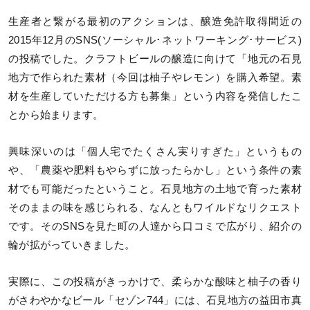
生産者と繋がる最初のアクションは、醸造免許取得間近の
2015年12月のSNS(ソーシャル･ネットワーキング･サービス)
の投稿でした。クラフトビールの醸造に向けて「地元の石見
地方で作られた素材（今回は柚子やレモン）を購入希望。素
材を生産していただける方も募集」という内容を発信したこ
とから始まります。
興味深いのは「個人宅でたくさん実りすぎた」というもの
や、「農薬や肥料もやらずに放ったらかし」という条件の素
材でも可能だったということ。石見地方の土地で育った素材
そのままの味を感じられる、なんともワイルドなリクエスト
です。そのSNSを見た町の人達から口コミで広がり、紹介の
輪が拡がっていきました。
実際に、この投稿がきっかけで、柔らかな酸味と柚子の香り
がさわやかなビール「セゾン744」には、石見地方の益田市真