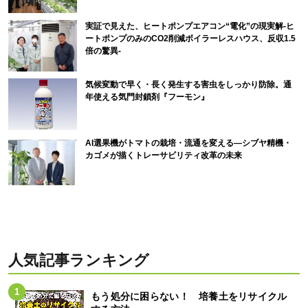
実証で見えた、ヒートポンプエアコン“電化”の現実解-ヒ
ートポンプのみのCO2削減ボイラーレスハウス、反収1.5
倍の驚異-
気候変動で早く・長く発生する害虫をしっかり防除。通
年使える気門封鎖剤『フーモン』
AI選果機がトマトの栽培・流通を変える―シブヤ精機・
カゴメが描くトレーサビリティ改革の未来
人気記事ランキング
もう処分に困らない！ 培養土をリサイクル