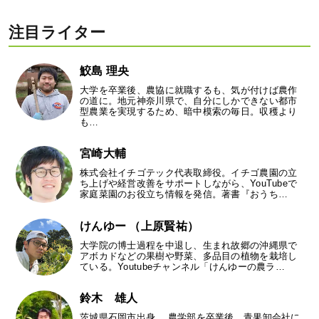
注目ライター
鮫島 理央
大学を卒業後、農協に就職するも、気が付けば農作
の道に。地元神奈川県で、自分にしかできない都市
型農業を実現するため、暗中模索の毎日。収穫より
も…
宮崎大輔
株式会社イチゴテック代表取締役。イチゴ農園の立
ち上げや経営改善をサポートしながら、YouTubeで
家庭菜園のお役立ち情報を発信。著書『おうち…
けんゆー （上原賢祐）
大学院の博士過程を中退し、生まれ故郷の沖縄県で
アボカドなどの果樹や野菜、多品目の植物を栽培し
ている。Youtubeチャンネル「けんゆーの農ラ…
鈴木 雄人
茨城県石岡市出身。 農学部を卒業後、青果卸会社に