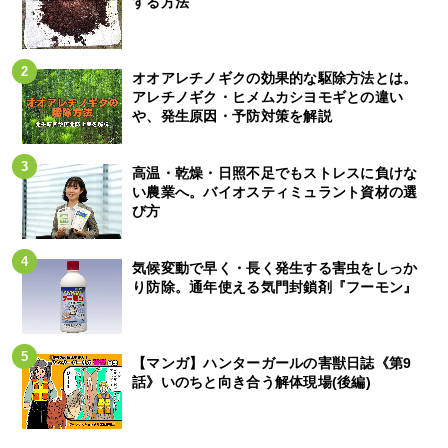
する方法
オオアレチノギクの効果的な駆除方法とは。
アレチノギク・ヒメムカシヨモギとの違い
や、発生原因・予防対策を解説
高温・乾燥・日照不足でもストレスに負けな
い農業へ。バイオスティミュラント資材の選
び方
気候変動で早く・長く発生する害虫をしっか
り防除。通年使える気門封鎖剤『フーモン』
【マンガ】ハンターガールの害獣日誌《第9
話》いのちと向き合う解体現場(後編)