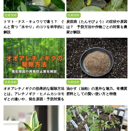
生産技術
生産技術
トマト・ナス・キュウリで違う？ ぐ
炭疽病（たんそびょう）の症状や原因
んと育つ「水やり」のコツを科学的に
は？ 予防方法や作物ごとの対策を農
解説
家が解説
生産技術
生産技術
オオアレチノギクの効果的な駆除方法
油かす（油粕）の意外な魅力。有機質
とは。アレチノギク・ヒメムカシヨモ
肥料としての賢い使い方と特徴
ギとの違いや、発生原因・予防対策を
解説