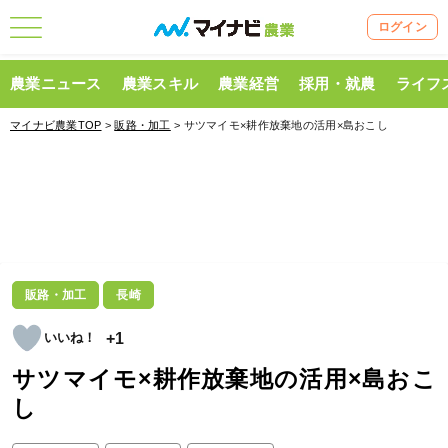
ログイン
農業ニュース
農業スキル
農業経営
採用・就農
ライフ
マイナビ農業TOP
>
販路・加工
> サツマイモ×耕作放棄地の活用×島おこし
販路・加工
長崎
+1
サツマイモ×耕作放棄地の活用×島おこ
し