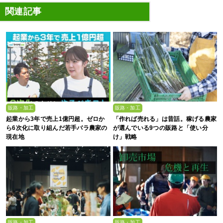
関連記事
販路・加工
販路・加工
起業から3年で売上1億円超。ゼロか
「作れば売れる」は昔話。稼げる農家
ら6次化に取り組んだ若手バラ農家の
が選んでいる9つの販路と「使い分
現在地
け」戦略
販路・加工
販路・加工