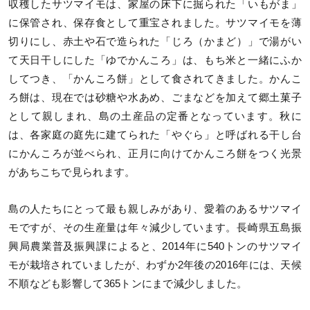
収穫したサツマイモは、家屋の床下に掘られた「いもがま」
に保管され、保存食として重宝されました。サツマイモを薄
切りにし、赤土や石で造られた「じろ（かまど）」で湯がい
て天日干しにした「ゆでかんころ」は、もち米と一緒にふか
してつき、「かんころ餅」として食されてきました。かんこ
ろ餅は、現在では砂糖や水あめ、ごまなどを加えて郷土菓子
として親しまれ、島の土産品の定番となっています。秋に
は、各家庭の庭先に建てられた「やぐら」と呼ばれる干し台
にかんころが並べられ、正月に向けてかんころ餅をつく光景
があちこちで見られます。
島の人たちにとって最も親しみがあり、愛着のあるサツマイ
モですが、その生産量は年々減少しています。長崎県五島振
興局農業普及振興課によると、2014年に540トンのサツマイ
モが栽培されていましたが、わずか2年後の2016年には、天候
不順なども影響して365トンにまで減少しました。