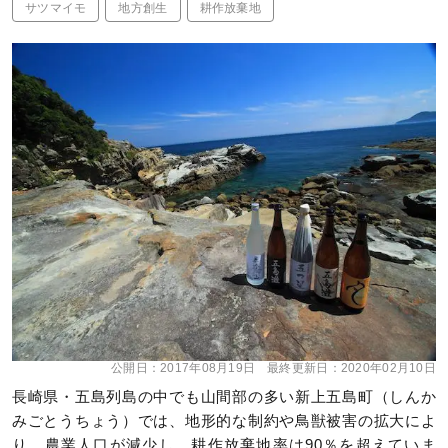
サツマイモ
地方創生
耕作放棄地
公開日：
2017年08月19日
最終更新日：
2020年02月10日
長崎県・五島列島の中でも山間部の多い新上五島町（しんか
みごとうちょう）では、地形的な制約や鳥獣被害の拡大によ
り、農業人口が減少し、耕作放棄地率は90％を超えていま