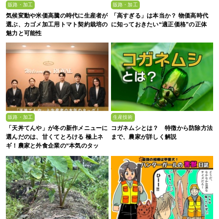
販路・加工
販路・加工
気候変動や米価高騰の時代に生産者が
「高すぎる」は本当か？ 物価高時代
選ぶ、カゴメ加工用トマト契約栽培の
に知っておきたい“適正価格”の正体
魅力と可能性
販路・加工
生産技術
「天丼てんや」が冬の新作メニューに
コガネムシとは？ 特徴から防除方法
選んだのは、甘くてとろける 極上ネ
まで、農家が詳しく解説
ギ！農家と外食企業の“本気のタッ
グ”が生んだ一杯