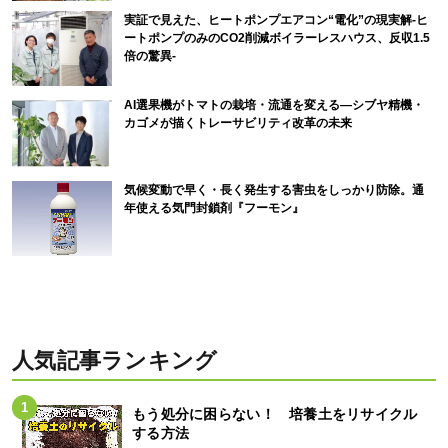
実証で見えた、ヒートポンプエアコン“電化”の現実解-ヒ
ートポンプのみのCO2削減ボイラーレスハウス、反収1.5
倍の驚異-
AI選果機がトマトの栽培・流通を変える―シブヤ精機・
カゴメが描くトレーサビリティ改革の未来
気候変動で早く・長く発生する害虫をしっかり防除。通
年使える気門封鎖剤『フーモン』
人気記事ランキング
もう処分に困らない！ 培養土をリサイクル
する方法