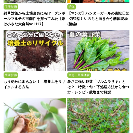
生産技術
狩猟
雑草対策から土壌改良にも!? ダンボ
【マンガ】ハンターガールの害獣日誌
ールマルチの可能性を探ってみた【畑
《第9話》いのちと向き合う解体現場
は小さな大自然vol.117】
(後編)
生産技術
食育・農業体験
もう処分に困らない！ 培養土をリサ
暑さに強い野菜「ツルムラサキ」と
イクルする方法
は？ 特徴・旬・下処理方法から食べ
方・レシピ・栽培まで解説