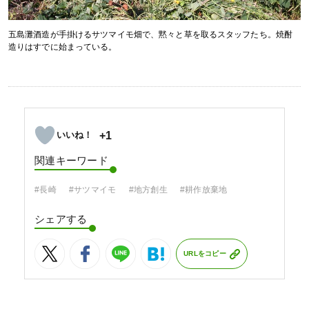
五島灘酒造が手掛けるサツマイモ畑で、黙々と草を取るスタッフたち。焼酎
造りはすでに始まっている。
+1
関連キーワード
#長崎
#サツマイモ
#地方創生
#耕作放棄地
シェアする
URLをコピー