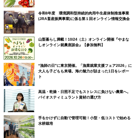
令和8年度 環境調和型持続的肉用牛生産体制推進事業
(JRA畜産振興事業)に係る第１回オンライン情報交換会
山梨暮らし満載！10/24（土）オンライン開催『やまな
しオンライン就農座談会』【参加無料】
“漁師の日”に東京開催。「漁業就業支援フェア2026」に
大人も子どもも来場。海の魅力が詰まった1日をレポー
ト
高温・乾燥・日照不足でもストレスに負けない農業へ。
バイオスティミュラント資材の選び方
手をかけずに自動で管理可能！小型・低コストで始める
水耕栽培