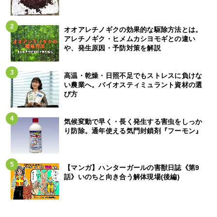
オオアレチノギクの効果的な駆除方法とは。
アレチノギク・ヒメムカシヨモギとの違い
や、発生原因・予防対策を解説
高温・乾燥・日照不足でもストレスに負けな
い農業へ。バイオスティミュラント資材の選
び方
気候変動で早く・長く発生する害虫をしっか
り防除。通年使える気門封鎖剤『フーモン』
【マンガ】ハンターガールの害獣日誌《第9
話》いのちと向き合う解体現場(後編)