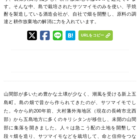
す。そんな中、島で栽培されたサツマイモのみを使い、芋焼
酎を製造している酒造会社が、自社で畑を開墾し、原料の調
達と耕作放棄地の解消に力を入れています。
URLをコピー
山間部が多いため豊かな土壌が少なく、潮風を受ける新上五
島町。島の畑で昔から作られてきたのが、サツマイモでし
た。今から約200年前、大村藩外海地区（現在の長崎市北西
部）から五島地方に多くのキリシタンが移住し、未開の山間
部に集落を開きました。人々は急こう配の土地を開墾して
段々畑を造り、サツマイモなどを栽培して、命と信仰をつな