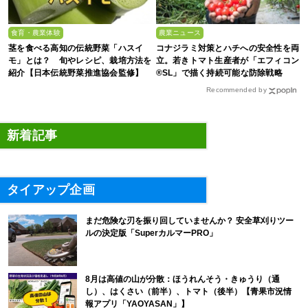
食育・農業体験
農業ニュース
茎を食べる高知の伝統野菜「ハスイ
コナジラミ対策とハチへの安全性を両
モ」とは？ 旬やレシピ、栽培方法を
立。若きトマト生産者が「エフィコン
紹介【日本伝統野菜推進協会監修】
®SL」で描く持続可能な防除戦略
Recommended by
新着記事
タイアップ企画
まだ危険な刃を振り回していませんか？ 安全草刈りツー
ルの決定版「SuperカルマーPRO」
8月は高値の山が分散：ほうれんそう・きゅうり（通
し）、はくさい（前半）、トマト（後半）【青果市況情
報アプリ「YAOYASAN」】