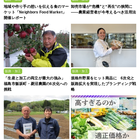
地域や作り手の想いを伝える食のマー
卸売市場が“危機”と“再生”の狭間に
ケット「Neighbors Food Market」
――農業経営者が今考えるべき活用法
開催レポート
販路・加工
販路・加工
「生産と加工の両立が最大の強み」
規格外野菜をヒット商品に 6次化と
福島市飯坂町・菱沼農園の6次化への
販路拡大を実現したブランディング戦
挑戦
略