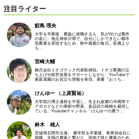
注目ライター
鮫島 理央
大学を卒業後、農協に就職するも、気が付けば農作
の道に。地元神奈川県で、自分にしかできない都市
型農業を実現するため、暗中模索の毎日。収穫より
も…
宮崎大輔
株式会社イチゴテック代表取締役。イチゴ農園の立
ち上げや経営改善をサポートしながら、YouTubeで
家庭菜園のお役立ち情報を発信。著書『おうち…
けんゆー （上原賢祐）
大学院の博士過程を中退し、生まれ故郷の沖縄県で
アボカドなどの果樹や野菜、多品目の植物を栽培し
ている。Youtubeチャンネル「けんゆーの農ラ…
鈴木 雄人
茨城県石岡市出身。 農学部を卒業後、青果卸会社に
就職。全国の農家と繋がり、現地で得た農家のため