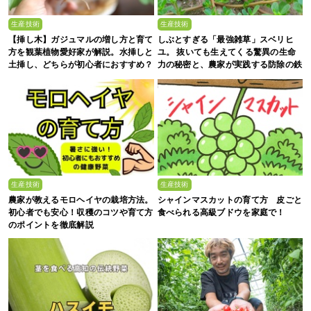
生産技術
生産技術
【挿し木】ガジュマルの増し方と育て
しぶとすぎる「最強雑草」スベリヒ
方を観葉植物愛好家が解説。水挿しと
ユ。 抜いても生えてくる驚異の生命
土挿し、どちらが初心者におすすめ？
力の秘密と、農家が実践する防除の鉄
則
生産技術
生産技術
農家が教えるモロヘイヤの栽培方法。
シャインマスカットの育て方 皮ごと
初心者でも安心！収穫のコツや育て方
食べられる高級ブドウを家庭で！
のポイントを徹底解説