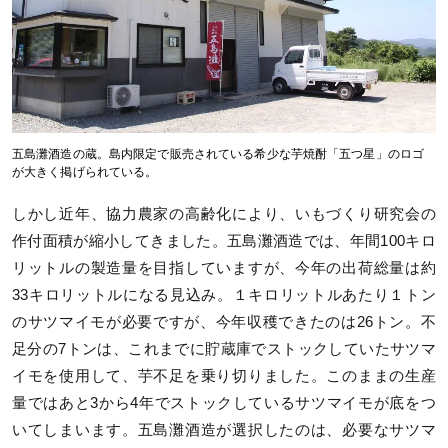
五島灘酒造の蔵。島内限定で販売されている希少な芋焼酎「五つ星」のロゴ
が大きく掲げられている。
しかし近年、協力農家の高齢化により、いもづくり研究会の
作付面積が縮小してきました。五島灘酒造では、年間100キロ
リットルの製造量を目指していますが、今年の出荷総量は約
33キロリットルになる見込み。１キロリットルあたり１トン
のサツマイモが必要ですが、今年収穫できたのは26トン。不
足分の7トンは、これまでに貯蔵庫でストックしていたサツマ
イモを使用して、芋不足を乗り切りました。このままの生産
量ではあと3から4年でストックしているサツマイモが底をつ
いてしまいます。五島灘酒造が選択したのは、必要なサツマ