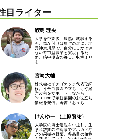
注目ライター
鮫島 理央
大学を卒業後、農協に就職する
も、気が付けば農作の道に。地
元神奈川県で、自分にしかでき
ない都市型農業を実現するた
め、暗中模索の毎日。収穫より
も…
宮崎大輔
株式会社イチゴテック代表取締
役。イチゴ農園の立ち上げや経
営改善をサポートしながら、
YouTubeで家庭菜園のお役立ち
情報を発信。著書『おうち…
けんゆー （上原賢祐）
大学院の博士過程を中退し、生
まれ故郷の沖縄県でアボカドな
どの果樹や野菜、多品目の植物
を栽培している。Youtubeチャ