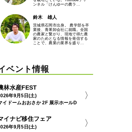
ンネル「けんゆーの農ラ…
鈴木 雄人
茨城県石岡市出身。 農学部を卒
業後、青果卸会社に就職。全国
の農家と繋がり、現地で得た農
家のためとなる情報を発信する
ことで、農業の業界を盛り…
イベント情報
農林水産FEST
2026年9月5日(土)
マイドームおおさか 2F 展示ホールD
マイナビ移住フェア
2026年9月5日(土)