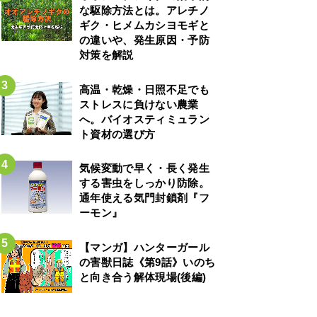
な駆除方法とは。アレチノ
ギク・ヒメムカシヨモギと
の違いや、発生原因・予防
対策を解説
高温・乾燥・日照不足でも
ストレスに負けない農業
へ。バイオスティミュラン
ト資材の選び方
気候変動で早く・長く発生
する害虫をしっかり防除。
通年使える気門封鎖剤『フ
ーモン』
【マンガ】ハンターガール
の害獣日誌《第9話》いのち
と向き合う解体現場(後編)