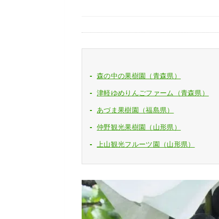
森の中の果樹園（青森県）
津軽ゆめりんごファーム（青森県）
あづま果樹園（福島県）
仲野観光果樹園（山形県）
上山観光フルーツ園（山形県）