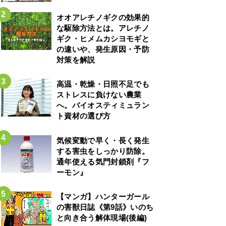
オオアレチノギクの効果的
な駆除方法とは。アレチノ
ギク・ヒメムカシヨモギと
の違いや、発生原因・予防
対策を解説
高温・乾燥・日照不足でも
ストレスに負けない農業
へ。バイオスティミュラン
ト資材の選び方
気候変動で早く・長く発生
する害虫をしっかり防除。
通年使える気門封鎖剤『フ
ーモン』
【マンガ】ハンターガール
の害獣日誌《第9話》いのち
と向き合う解体現場(後編)