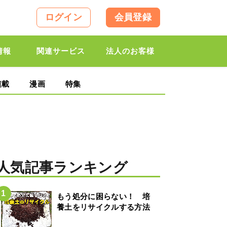
ログイン
会員登録
情報
関連サービス
法人のお客様
連載
漫画
特集
人気記事ランキング
もう処分に困らない！ 培
養土をリサイクルする方法