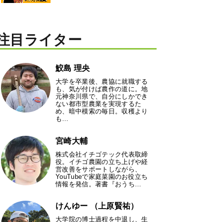
注目ライター
鮫島 理央
大学を卒業後、農協に就職する
も、気が付けば農作の道に。地
元神奈川県で、自分にしかでき
ない都市型農業を実現するた
め、暗中模索の毎日。収穫より
も…
宮崎大輔
株式会社イチゴテック代表取締
役。イチゴ農園の立ち上げや経
営改善をサポートしながら、
YouTubeで家庭菜園のお役立ち
情報を発信。著書『おうち…
けんゆー （上原賢祐）
大学院の博士過程を中退し、生