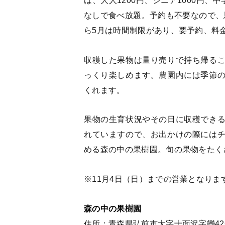
は、大人1200円、シニア1000円、中
なしで食べ放題。予約も不要なので、
ら5月は時間制限があり、要予約、料
収穫した果物は量り売りで持ち帰る
っくり楽しめます。農園内には季節
くれます。
果物の生育状況やその日に収穫でき
れていますので、お出かけの際には
める森の中の果樹園。旬の果物をたく
※11月4日（日）までの営業となりま
森の中の果樹園
住所：青森県弘前市大字十面沢字轡42