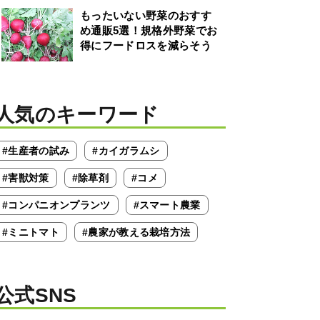
もったいない野菜のおすす
め通販5選！規格外野菜でお
得にフードロスを減らそう
人気のキーワード
#生産者の試み
#カイガラムシ
#害獣対策
#除草剤
#コメ
#コンパニオンプランツ
#スマート農業
#ミニトマト
#農家が教える栽培方法
公式SNS