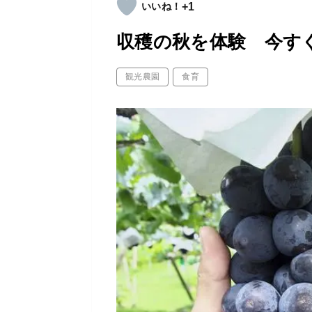
+1
収穫の秋を体験 今す
観光農園
食育