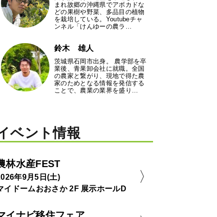
まれ故郷の沖縄県でアボカドな
どの果樹や野菜、多品目の植物
を栽培している。Youtubeチャ
ンネル「けんゆーの農ラ…
鈴木 雄人
茨城県石岡市出身。 農学部を卒
業後、青果卸会社に就職。全国
の農家と繋がり、現地で得た農
家のためとなる情報を発信する
ことで、農業の業界を盛り…
イベント情報
農林水産FEST
2026年9月5日(土)
マイドームおおさか 2F 展示ホールD
マイナビ移住フェア