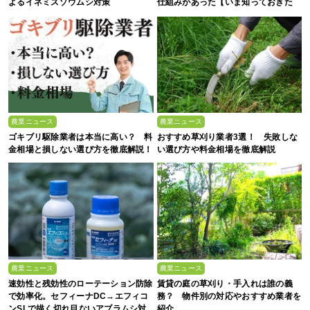
よるイネミズゾウムシ対策
仕組みがあった【いま知っておきた
い、これからの”食”の話】
農業ニュース
農業ニュース
ゴキブリ駆除業者は本当に高い？ 料
おすすめ草刈り業者3選！ 失敗しな
金相場と損しない選び方を徹底解説！
い選び方や料金相場を徹底解説
農業ニュース
農業ニュース
速効性と残効性のローテーション防除
賃貸の庭の草刈り・手入れは誰の義
で効率化。セフィーナDC→エフィコ
務？ 物件別の対応やおすすめ業者を
ンSLで描く切れ目ないアブラムシ対
紹介