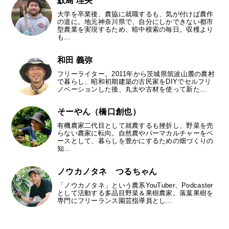
鮫島 理央
大学を卒業後、農協に就職するも、気が付けば農作
の道に。地元神奈川県で、自分にしかできない都市
型農業を実現するため、暗中模索の毎日。収穫より
も…
和田 義弥
フリーライター。2011年から茨城県筑波山麓の農村
で暮らし、昭和初期建築の古民家をDIYでセルフリ
ノベーションした後、丸太や古材を使って新た…
そーやん（橋口創也）
有機農家二代目として就農するも挫折し、野菜を売
らない農家に転向。自然農やパーマカルチャーをベ
ースとして、暮らしを豊かにするための畑づくりの
知…
ノウカノタネ つるちゃん
「ノウカノタネ」という農系YouTuber、Podcaster
として活動する多品目野菜＆果樹農家。落葉果樹を
専門にフリーランス園芸指導員とし…