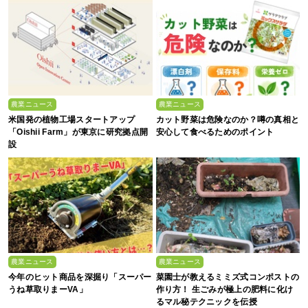
農業ニュース
農業ニュース
米国発の植物工場スタートアップ
カット野菜は危険なのか？噂の真相と
「Oishii Farm」が東京に研究拠点開
安心して食べるためのポイント
設
農業ニュース
農業ニュース
今年のヒット商品を深掘り「スーパー
菜園士が教えるミミズ式コンポストの
うね草取りまーVA」
作り方！ 生ごみが極上の肥料に化け
るマル秘テクニックを伝授