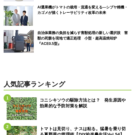
AI選果機がトマトの栽培・流通を変える―シブヤ精機・
カゴメが描くトレーサビリティ改革の未来
自治体業務の負担を減らす害獣処理の新しい選択肢 害
獣の死骸を現地で適正処理 小型・超高温焼却炉
『ACE0.5型』
人気記事ランキング
コニシキソウの駆除方法とは？ 発生原因や
効果的な予防対策を解説
トマトは見切り、ナスは粘る。猛暑を乗り切
る夏野菜の管理術【DIY的半農生活Vol.54】