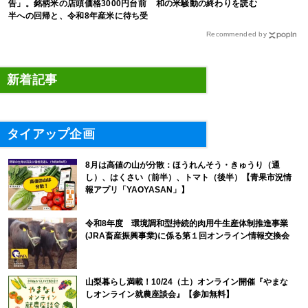
告」。銘柄米の店頭価格3000円台前
和の米騒動の終わりを読む
半への回帰と、令和8年産米に待ち受
ける“大暴落”の可能性
Recommended by
新着記事
タイアップ企画
8月は高値の山が分散：ほうれんそう・きゅうり（通
し）、はくさい（前半）、トマト（後半）【青果市況情
報アプリ「YAOYASAN」】
令和8年度 環境調和型持続的肉用牛生産体制推進事業
(JRA畜産振興事業)に係る第１回オンライン情報交換会
山梨暮らし満載！10/24（土）オンライン開催『やまな
しオンライン就農座談会』【参加無料】