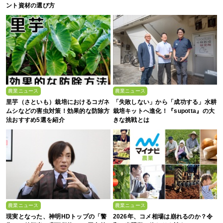
ント資材の選び方
農業ニュース
農業ニュース
里芋（さといも）栽培におけるコガネ
「失敗しない」から「成功する」水耕
ムシなどの害虫対策！効果的な防除方
栽培キットへ進化！『supotta』の大
法おすすめ5選を紹介
きな挑戦とは
農業ニュース
農業ニュース
現実となった、神明HDトップの「警
2026年、コメ相場は崩れるのか？令