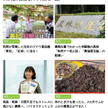
策
農業ニュース
農業ニュース
民間が育種した注目のブドウ新品種
農業白書でわかった米騒動の真相
「黄妃」「紅緋」に迫る！
「転売ヤー犯人説」「農協悪玉論」の
勘違い
農業ニュース
農業ニュース
高温・乾燥・日照不足でもストレスに
米のとぎ汁を使ったら、2カ月でふか
負けない農業へ。バイオスティミュラ
ふかの腐葉土ができた！