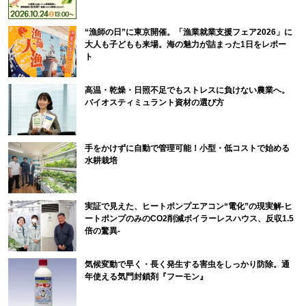
“漁師の日”に東京開催。「漁業就業支援フェア2026」に
大人も子どもも来場。海の魅力が詰まった1日をレポー
ト
高温・乾燥・日照不足でもストレスに負けない農業へ。
バイオスティミュラント資材の選び方
手をかけずに自動で管理可能！小型・低コストで始める
水耕栽培
実証で見えた、ヒートポンプエアコン“電化”の現実解-ヒ
ートポンプのみのCO2削減ボイラーレスハウス、反収1.5
倍の驚異-
気候変動で早く・長く発生する害虫をしっかり防除。通
年使える気門封鎖剤『フーモン』