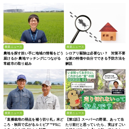
農業ニュース
農業ニュース
農地を探す担い手に地域の情報をどう
シロアリ駆除は必要ない？ 対策不要
届けるか 農地マッチングにつながる
な家の特徴や自分でできる予防方法を
常総市の取り組み
解説
農業ニュース
農業ニュース
「直播栽培の弱点を補う切り札」米ど
【第1話】スーパーの野菜、あって当
ころ・秋田で広がるルミビア™FSに
たり前だと思っていたら、実はすごい