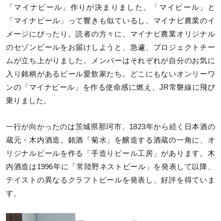
「マイナビール」作りが決まりました。「マイビール」と
「マイナビール」って響きも似ているし、マイナビ農業のイ
メージにぴったり。読者の方々に、マイナビ農業オリジナル
のセゾンビールをお届けしようと、急遽、プロジェクトチー
ムが立ち上がりました。メンバーはそれぞれが自分のお気に
入り銘柄があるビール愛飲家たち。どこにもないオンリーワ
ンの「マイナビール」を作る使命感に燃え、JR常磐線に飛び
乗りました。
一行が向かったのは茨城県那珂市、1823年から続く日本酒の
蔵元・木内酒造。銘酒「菊水」を醸造する酒蔵の一角に、オ
リジナルビールを作る「手造りビール工房」があります。木
内酒造は1996年に「常陸野ネストビール」を発表して以降、
テイストの異なるクラフトビールを発表し、好評を得ていま
す。