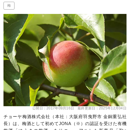
梅
公開日：
2017年09月16日
最終更新日：
2025年12月04日
チョーヤ梅酒株式会社（本社：大阪府羽曳野市 金銅重弘社
長）は、梅酒として初めてJONA（※）の認証を受けた有機