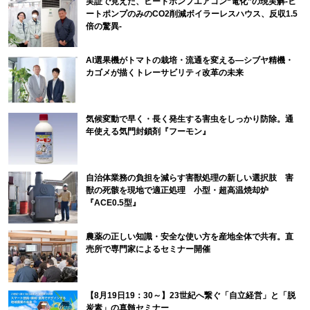
実証で見えた、ヒートポンプエアコン“電化”の現実解-ヒ
ートポンプのみのCO2削減ボイラーレスハウス、反収1.5
倍の驚異-
AI選果機がトマトの栽培・流通を変える―シブヤ精機・
カゴメが描くトレーサビリティ改革の未来
気候変動で早く・長く発生する害虫をしっかり防除。通
年使える気門封鎖剤『フーモン』
自治体業務の負担を減らす害獣処理の新しい選択肢 害
獣の死骸を現地で適正処理 小型・超高温焼却炉
『ACE0.5型』
農薬の正しい知識・安全な使い方を産地全体で共有。直
売所で専門家によるセミナー開催
【8月19日19：30～】23世紀へ繋ぐ「自立経営」と「脱
炭素」の真髄セミナー