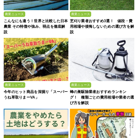
農業ニュース
農業ニュース
こんなにも違う！世界と比較した日本
芝刈り業者おすすめ3選！ 値段・費
農業 その特徴や強み、弱点を徹底解
用相場や後悔しないための選び方を解
説
説
農業ニュース
農業ニュース
今年のヒット商品を深掘り「スーパー
蜂の巣駆除業者おすすめランキン
うね草取りまーVA」
グ！ 種類ごとの費用相場や業者の選
び方を解説