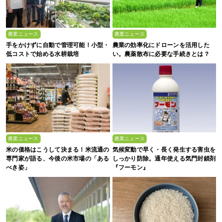
農業ニュース
農業ニュース
手をかけずに自動で管理可能！小型・
農業の効率化にドローンを活用した
低コストで始める水耕栽培
い。農薬散布に必要な手続きとは？
農業ニュース
農業ニュース
米の価格はこうして決まる！米流通の
気候変動で早く・長く発生する害虫を
専門家が語る、今後の米市場の「ある
しっかり防除。通年使える気門封鎖剤
べき姿」
『フーモン』