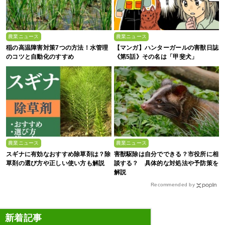
農業ニュース
農業ニュース
稲の高温障害対策7つの方法！水管理
【マンガ】ハンターガールの害獣日誌
のコツと自動化のすすめ
《第5話》その名は「甲斐犬」
農業ニュース
農業ニュース
スギナに有効なおすすめ除草剤は？除
害獣駆除は自分でできる？市役所に相
草剤の選び方や正しい使い方も解説
談する？ 具体的な対処法や予防策を
解説
Recommended by
新着記事