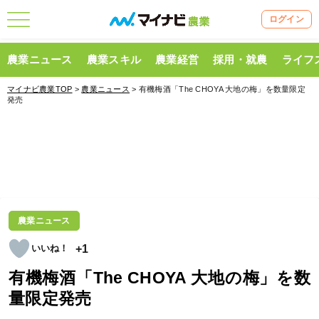
ログイン
農業ニュース
農業スキル
農業経営
採用・就農
ライフ
マイナビ農業TOP
>
農業ニュース
> 有機梅酒「The CHOYA 大地の梅」を数量限定
発売
農業ニュース
+1
有機梅酒「The CHOYA 大地の梅」を数
量限定発売