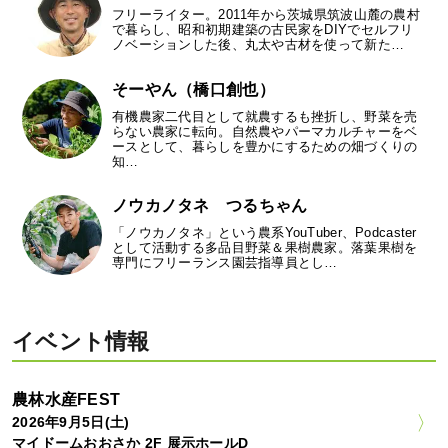
フリーライター。2011年から茨城県筑波山麓の農村
で暮らし、昭和初期建築の古民家をDIYでセルフリ
ノベーションした後、丸太や古材を使って新た…
そーやん（橋口創也）
有機農家二代目として就農するも挫折し、野菜を売
らない農家に転向。自然農やパーマカルチャーをベ
ースとして、暮らしを豊かにするための畑づくりの
知…
ノウカノタネ つるちゃん
「ノウカノタネ」という農系YouTuber、Podcaster
として活動する多品目野菜＆果樹農家。落葉果樹を
専門にフリーランス園芸指導員とし…
イベント情報
農林水産FEST
2026年9月5日(土)
マイドームおおさか 2F 展示ホールD