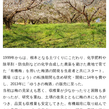
1999年からは、根本となる土づくりにこだわり、化学肥料や
除草剤・防虫剤などの化学合成した農薬を避けた農地で育て
た「有機梅」を用いた梅酒の開発を生産者と共にスタート。
圃場（ほじょう）の転換期間も含め研究・開発に14年を費や
し、2013年に「ゆうきの梅酒」の販売に至った。
当初は梅の見栄えも悪く、収穫量が少なかったりと困難も多
かったが、研究を重ね、土壌の改良とともに梅の木にも力が
つき、品質も収穫量も安定してきた。有機栽培に取り組んで