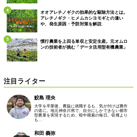
オオアレチノギクの効果的な駆除方法とは。
アレチノギク・ヒメムカシヨモギとの違い
や、発生原因・予防対策を解説
慣行農業を上回る単収と安定生産。元オムロ
ンの技術者が挑む「データ活用型有機農業」
注目ライター
鮫島 理央
大学を卒業後、農協に就職するも、気が付けば農作
の道に。地元神奈川県で、自分にしかできない都市
型農業を実現するため、暗中模索の毎日。収穫より
も…
和田 義弥