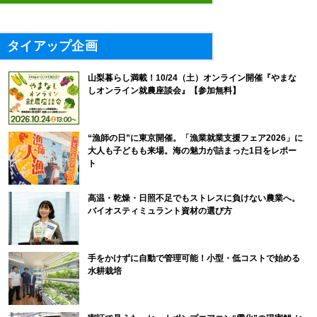
タイアップ企画
山梨暮らし満載！10/24（土）オンライン開催『やまな
しオンライン就農座談会』【参加無料】
“漁師の日”に東京開催。「漁業就業支援フェア2026」に
大人も子どもも来場。海の魅力が詰まった1日をレポー
ト
高温・乾燥・日照不足でもストレスに負けない農業へ。
バイオスティミュラント資材の選び方
手をかけずに自動で管理可能！小型・低コストで始める
水耕栽培