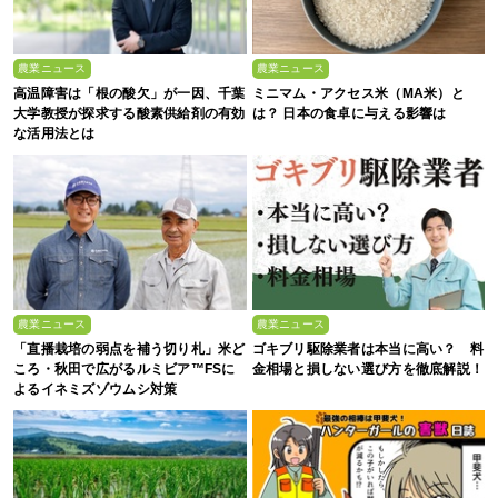
農業ニュース
農業ニュース
高温障害は「根の酸欠」が一因、千葉
ミニマム・アクセス米（MA米）と
大学教授が探求する酸素供給剤の有効
は？ 日本の食卓に与える影響は
な活用法とは
農業ニュース
農業ニュース
「直播栽培の弱点を補う切り札」米ど
ゴキブリ駆除業者は本当に高い？ 料
ころ・秋田で広がるルミビア™FSに
金相場と損しない選び方を徹底解説！
よるイネミズゾウムシ対策