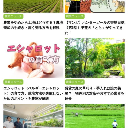
農業ニュース
農業ニュース
農業をやめたら土地はどうする？農地
【マンガ】ハンターガールの害獣日誌
売却の手続き・高く売る方法を解説
《第6話》甲斐犬「とら」がやってき
た！
農業ニュース
農業ニュース
エシャロット（ベルギーエシャロッ
賃貸の庭の草刈り・手入れは誰の義
ト）の育て方。栽培方法や失敗しない
務？ 物件別の対応やおすすめ業者を
ためのポイントを農家が解説
紹介