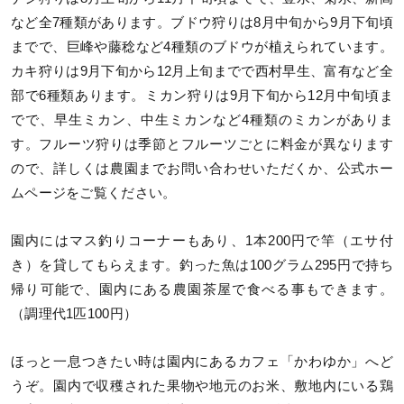
など全7種類があります。ブドウ狩りは8月中旬から9月下旬頃
までで、巨峰や藤稔など4種類のブドウが植えられています。
カキ狩りは9月下旬から12月上旬までで西村早生、富有など全
部で6種類あります。ミカン狩りは9月下旬から12月中旬頃ま
でで、早生ミカン、中生ミカンなど4種類のミカンがありま
す。フルーツ狩りは季節とフルーツごとに料金が異なります
ので、詳しくは農園までお問い合わせいただくか、公式ホー
ムページをご覧ください。
園内にはマス釣りコーナーもあり、1本200円で竿（エサ付
き）を貸してもらえます。釣った魚は100グラム295円で持ち
帰り可能で、園内にある農園茶屋で食べる事もできます。
（調理代1匹100円）
ほっと一息つきたい時は園内にあるカフェ「かわゆか」へど
うぞ。園内で収穫された果物や地元のお米、敷地内にいる鶏