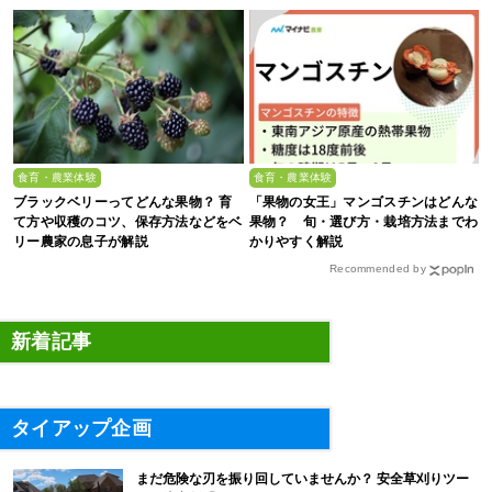
食育・農業体験
食育・農業体験
ブラックベリーってどんな果物？ 育
「果物の女王」マンゴスチンはどんな
て方や収穫のコツ、保存方法などをベ
果物？ 旬・選び方・栽培方法までわ
リー農家の息子が解説
かりやすく解説
Recommended by
新着記事
タイアップ企画
まだ危険な刃を振り回していませんか？ 安全草刈りツー