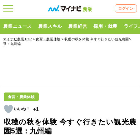
ログイン
農業ニュース
農業スキル
農業経営
採用・就農
ライフ
マイナビ農業TOP
>
食育・農業体験
> 収穫の秋を体験 今すぐ行きたい観光農園5
選：九州編
食育・農業体験
+1
収穫の秋を体験 今すぐ行きたい観光農
園5選：九州編