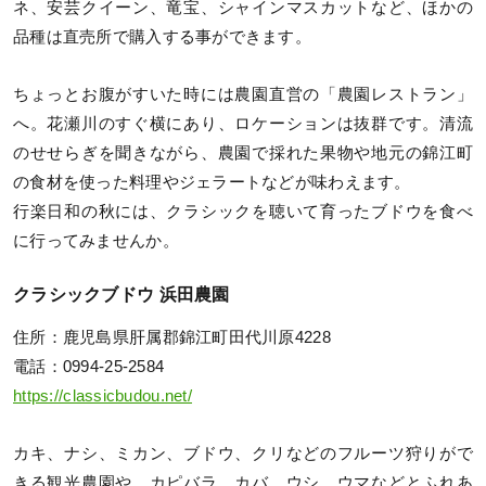
ネ、安芸クイーン、竜宝、シャインマスカットなど、ほかの
品種は直売所で購入する事ができます。
ちょっとお腹がすいた時には農園直営の「農園レストラン」
へ。花瀬川のすぐ横にあり、ロケーションは抜群です。清流
のせせらぎを聞きながら、農園で採れた果物や地元の錦江町
の食材を使った料理やジェラートなどが味わえます。
行楽日和の秋には、クラシックを聴いて育ったブドウを食べ
に行ってみませんか。
クラシックブドウ 浜田農園
住所：鹿児島県肝属郡錦江町田代川原4228
電話：0994-25-2584
https://classicbudou.net/
カキ、ナシ、ミカン、ブドウ、クリなどのフルーツ狩りがで
きる観光農園や、カピバラ、カバ、ウシ、ウマなどとふれあ