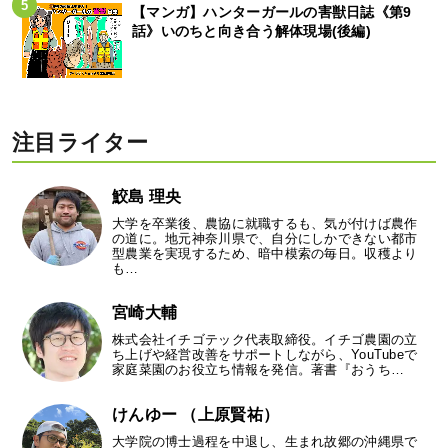
【マンガ】ハンターガールの害獣日誌《第9
話》いのちと向き合う解体現場(後編)
注目ライター
鮫島 理央
大学を卒業後、農協に就職するも、気が付けば農作
の道に。地元神奈川県で、自分にしかできない都市
型農業を実現するため、暗中模索の毎日。収穫より
も…
宮崎大輔
株式会社イチゴテック代表取締役。イチゴ農園の立
ち上げや経営改善をサポートしながら、YouTubeで
家庭菜園のお役立ち情報を発信。著書『おうち…
けんゆー （上原賢祐）
大学院の博士過程を中退し、生まれ故郷の沖縄県で