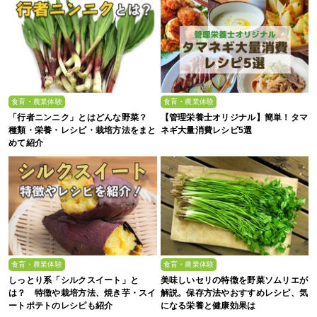
食育・農業体験
食育・農業体験
「行者ニンニク」とはどんな野菜？
【管理栄養士オリジナル】簡単！タマ
種類・栄養・レシピ・栽培方法をまと
ネギ大量消費レシピ5選
めて紹介
食育・農業体験
食育・農業体験
しっとり系「シルクスイート」と
美味しいセリの特徴を野菜ソムリエが
は？ 特徴や栽培方法、焼き芋・スイ
解説。保存方法やおすすめレシピ、気
ートポテトのレシピも紹介
になる栄養と健康効果は