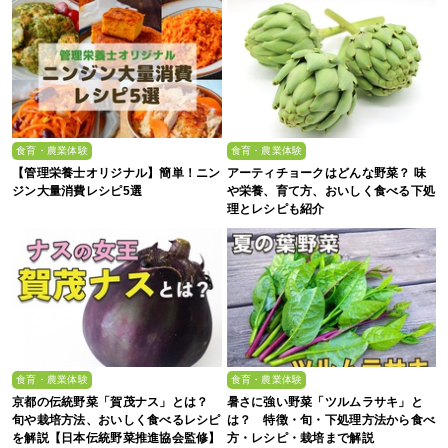
食育・農業体験
食育・農業体験
【管理栄養士オリジナル】簡単！ニン
アーティチョークはどんな野菜？ 味
ジン大量消費レシピ5選
や栄養、育て方、おいしく食べる下処
理とレシピも紹介
食育・農業体験
食育・農業体験
京都の伝統野菜「賀茂ナス」とは？
暑さに強い野菜「ツルムラサキ」と
旬や栽培方法、おいしく食べるレシピ
は？ 特徴・旬・下処理方法から食べ
を解説【日本伝統野菜推進協会監修】
方・レシピ・栽培まで解説