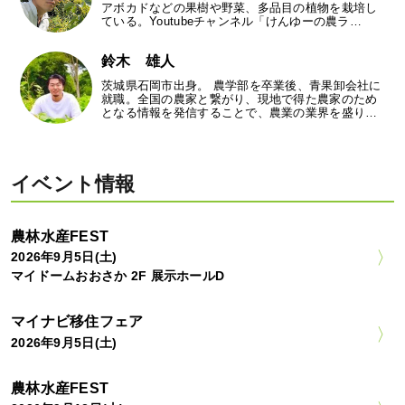
アボカドなどの果樹や野菜、多品目の植物を栽培し
ている。Youtubeチャンネル「けんゆーの農ラ…
鈴木 雄人
茨城県石岡市出身。 農学部を卒業後、青果卸会社に
就職。全国の農家と繋がり、現地で得た農家のため
となる情報を発信することで、農業の業界を盛り…
イベント情報
農林水産FEST
2026年9月5日(土)
マイドームおおさか 2F 展示ホールD
マイナビ移住フェア
2026年9月5日(土)
農林水産FEST