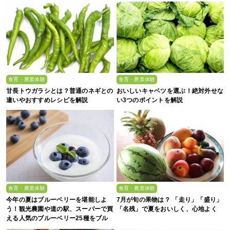
食育・農業体験
食育・農業体験
甘長トウガラシとは？普通のネギとの
おいしいキャベツを選ぶ！絶対外せな
違いやおすすめレシピを解説
い3つのポイントを解説
食育・農業体験
食育・農業体験
今年の夏はブルーベリーを堪能しよ
7月が旬の果物は？ 「走り」「盛り」
う！観光農園や道の駅、スーパーで買
「名残」で夏をおいしく、心地よく
える人気のブルーベリー25種をブル
ーベリー農家の息子が解説