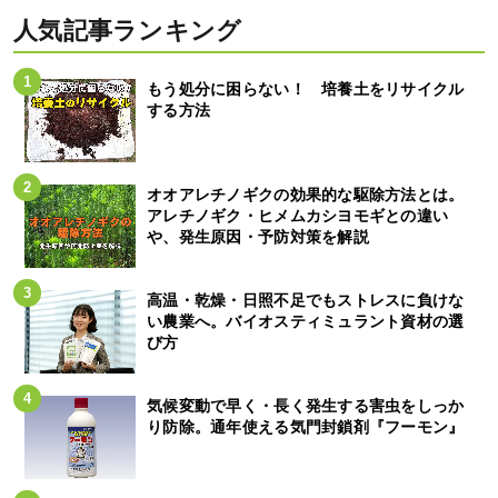
人気記事ランキング
もう処分に困らない！ 培養土をリサイクル
する方法
オオアレチノギクの効果的な駆除方法とは。
アレチノギク・ヒメムカシヨモギとの違い
や、発生原因・予防対策を解説
高温・乾燥・日照不足でもストレスに負けな
い農業へ。バイオスティミュラント資材の選
び方
気候変動で早く・長く発生する害虫をしっか
り防除。通年使える気門封鎖剤『フーモン』