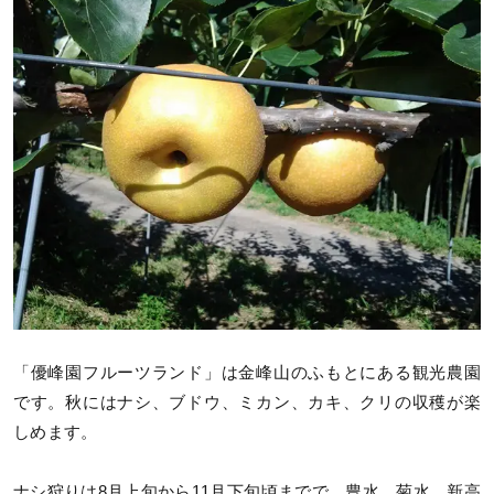
「優峰園フルーツランド」は金峰山のふもとにある観光農園
です。秋にはナシ、ブドウ、ミカン、カキ、クリの収穫が楽
しめます。
ナシ狩りは8月上旬から11月下旬頃までで、豊水、菊水、新高