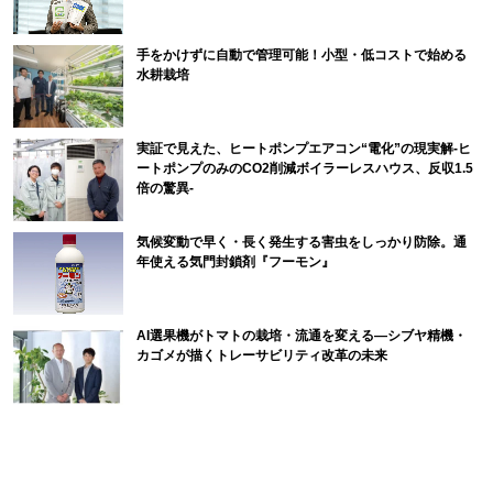
手をかけずに自動で管理可能！小型・低コストで始める
水耕栽培
実証で見えた、ヒートポンプエアコン“電化”の現実解-ヒ
ートポンプのみのCO2削減ボイラーレスハウス、反収1.5
倍の驚異-
気候変動で早く・長く発生する害虫をしっかり防除。通
年使える気門封鎖剤『フーモン』
AI選果機がトマトの栽培・流通を変える―シブヤ精機・
カゴメが描くトレーサビリティ改革の未来