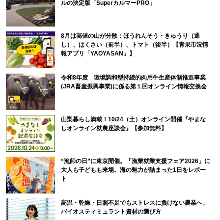
ルの決定版「SuperカルマーPRO」
8月は高値の山が分散：ほうれんそう・きゅうり（通
し）、はくさい（前半）、トマト（後半）【青果市況情
報アプリ「YAOYASAN」】
令和8年度 環境調和型持続的肉用牛生産体制推進事業
(JRA畜産振興事業)に係る第１回オンライン情報交換会
山梨暮らし満載！10/24（土）オンライン開催『やまな
しオンライン就農座談会』【参加無料】
“漁師の日”に東京開催。「漁業就業支援フェア2026」に
大人も子どもも来場。海の魅力が詰まった1日をレポー
ト
高温・乾燥・日照不足でもストレスに負けない農業へ。
バイオスティミュラント資材の選び方