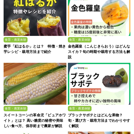
食育・農業体験
食育・農業体験
蜜芋「紅はるか」とは？ 特徴・焼き
金色羅皇（こんじきらおう）はどんな
芋レシピ・栽培方法まで紹介
スイカ？旬の時期や栽培する方法も解
説
食育・農業体験
食育・農業体験
スイートコーンの革命児「ピュアホワ
ブラックサポテとはどんな果物？
イト」とは？ 高い糖度の秘密や美味
旬・選び方・栽培方法までわかりやす
しい食べ方、保存術まで農家が解説
く解説