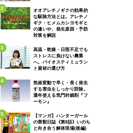
オオアレチノギクの効果的
な駆除方法とは。アレチノ
ギク・ヒメムカシヨモギと
の違いや、発生原因・予防
対策を解説
高温・乾燥・日照不足でも
ストレスに負けない農業
へ。バイオスティミュラン
ト資材の選び方
気候変動で早く・長く発生
する害虫をしっかり防除。
通年使える気門封鎖剤『フ
ーモン』
【マンガ】ハンターガール
の害獣日誌《第9話》いのち
と向き合う解体現場(後編)