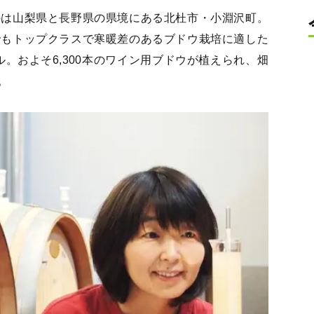
のは山梨県と長野県の県境にある北杜市・小淵沢町。
でもトップクラスで寒暖差のあるブドウ栽培に適した
ル。およそ6,300本のワイン用ブドウが植えられ、畑
。