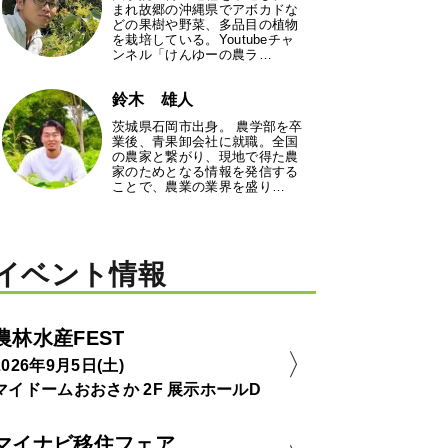
まれ故郷の沖縄県でアボカドな
どの果樹や野菜、多品目の植物
を栽培している。Youtubeチャ
ンネル「けんゆーの農ラ…
鈴木 雄人
茨城県石岡市出身。 農学部を卒
業後、青果卸会社に就職。全国
の農家と繋がり、現地で得た農
家のためとなる情報を発信する
ことで、農業の業界を盛り…
イベント情報
農林水産FEST
2026年9月5日(土)
マイドームおおさか 2F 展示ホールD
マイナビ移住フェア