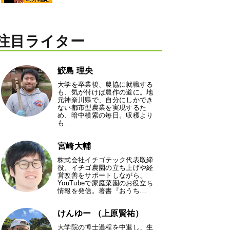
注目ライター
鮫島 理央
大学を卒業後、農協に就職する
も、気が付けば農作の道に。地
元神奈川県で、自分にしかでき
ない都市型農業を実現するた
め、暗中模索の毎日。収穫より
も…
宮崎大輔
株式会社イチゴテック代表取締
役。イチゴ農園の立ち上げや経
営改善をサポートしながら、
YouTubeで家庭菜園のお役立ち
情報を発信。著書『おうち…
けんゆー （上原賢祐）
大学院の博士過程を中退し、生