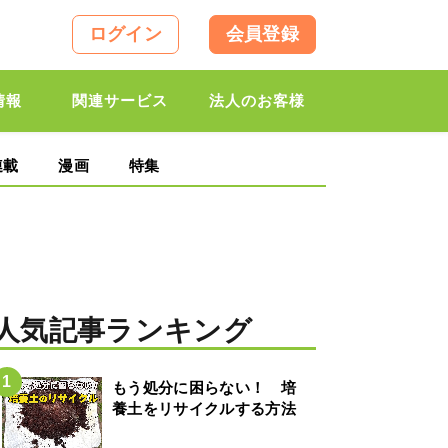
ログイン
会員登録
情報
関連サービス
法人のお客様
連載
漫画
特集
人気記事ランキング
もう処分に困らない！ 培
養土をリサイクルする方法