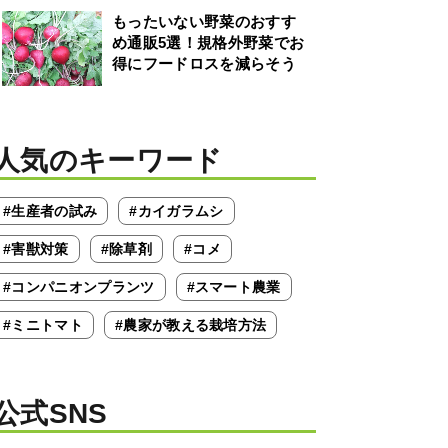
もったいない野菜のおすす
め通販5選！規格外野菜でお
得にフードロスを減らそう
人気のキーワード
#生産者の試み
#カイガラムシ
#害獣対策
#除草剤
#コメ
#コンパニオンプランツ
#スマート農業
#ミニトマト
#農家が教える栽培方法
公式SNS