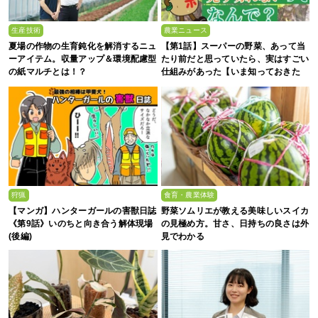
生産技術
農業ニュース
夏場の作物の生育鈍化を解消するニュ
【第1話】スーパーの野菜、あって当
ーアイテム。収量アップ＆環境配慮型
たり前だと思っていたら、実はすごい
の紙マルチとは！？
仕組みがあった【いま知っておきた
い、これからの”食”の話】
狩猟
食育・農業体験
【マンガ】ハンターガールの害獣日誌
野菜ソムリエが教える美味しいスイカ
《第9話》いのちと向き合う解体現場
の見極め方。甘さ、日持ちの良さは外
(後編)
見でわかる