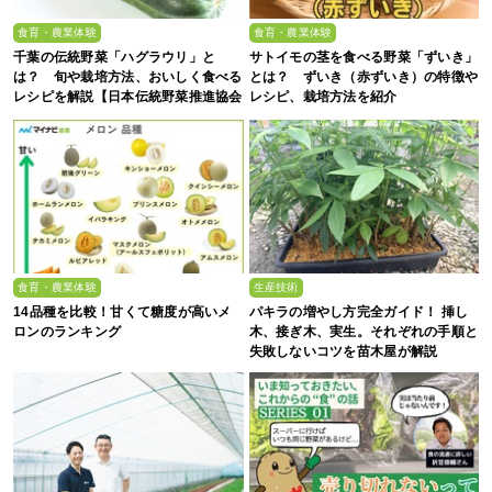
食育・農業体験
食育・農業体験
千葉の伝統野菜「ハグラウリ」と
サトイモの茎を食べる野菜「ずいき」
は？ 旬や栽培方法、おいしく食べる
とは？ ずいき（赤ずいき）の特徴や
レシピを解説【日本伝統野菜推進協会
レシピ、栽培方法を紹介
監修】
食育・農業体験
生産技術
14品種を比較！甘くて糖度が高いメ
パキラの増やし方完全ガイド！ 挿し
ロンのランキング
木、接ぎ木、実生。それぞれの手順と
失敗しないコツを苗木屋が解説