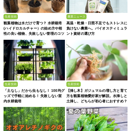
生産技術
農業ニュース
観葉植物は水だけで育つ？ 水耕栽培
高温・乾燥・日照不足でもストレスに
(ハイドロカルチャー）の始め方や相
負けない農業へ。バイオスティミュラ
性の良い植物、失敗しない管理のコツ
ント資材の選び方
まで徹底解説
生産技術
生産技術
「土なし」だから虫もなし！ 100均グ
【挿し木】ガジュマルの増し方と育て
ッズで手軽に始める！ 失敗しない室
方を観葉植物愛好家が解説。水挿しと
内水耕栽培
土挿し、どちらが初心者におすすめ？