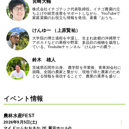
宮崎大輔
株式会社イチゴテック代表取締役。イチゴ農園の立
ち上げや経営改善をサポートしながら、YouTubeで
家庭菜園のお役立ち情報を発信。著書『おうち…
けんゆー （上原賢祐）
大学院の博士過程を中退し、生まれ故郷の沖縄県で
アボカドなどの果樹や野菜、多品目の植物を栽培し
ている。Youtubeチャンネル「けんゆーの農ラ…
鈴木 雄人
茨城県石岡市出身。 農学部を卒業後、青果卸会社に
就職。全国の農家と繋がり、現地で得た農家のため
となる情報を発信することで、農業の業界を盛り…
イベント情報
農林水産FEST
2026年9月5日(土)
マイドームおおさか 2F 展示ホールD