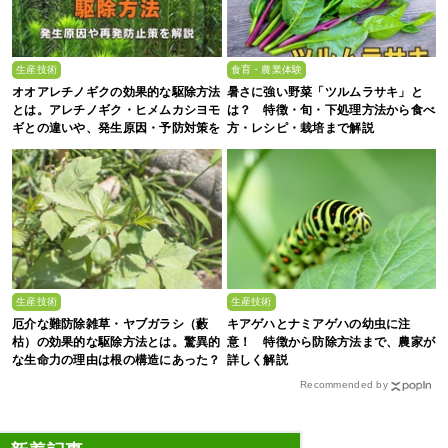
生産技術
食育・農業体験
オオアレチノギクの効果的な駆除方法
暑さに強い野菜「ツルムラサキ」と
とは。アレチノギク・ヒメムカシヨモ
は？ 特徴・旬・下処理方法から食べ
ギとの違いや、発生原因・予防対策を
方・レシピ・栽培まで解説
解説
生産技術
生産技術
厄介な難防除雑草・ヤブガラシ（藪
キアゲハとナミアゲハの幼虫に注
枯）の効果的な駆除方法とは。驚異的
意！ 特徴から防除方法まで、農家が
な生命力の理由は根の構造にあった？
詳しく解説
Recommended by