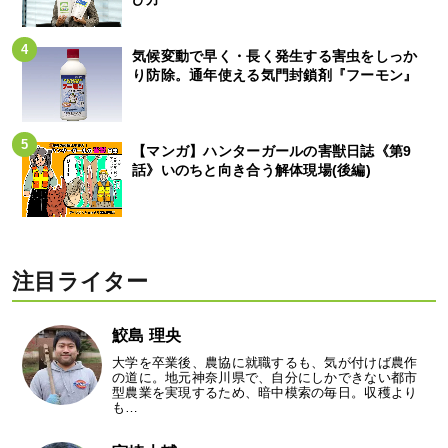
気候変動で早く・長く発生する害虫をしっか
り防除。通年使える気門封鎖剤『フーモン』
【マンガ】ハンターガールの害獣日誌《第9
話》いのちと向き合う解体現場(後編)
注目ライター
鮫島 理央
大学を卒業後、農協に就職するも、気が付けば農作
の道に。地元神奈川県で、自分にしかできない都市
型農業を実現するため、暗中模索の毎日。収穫より
も…