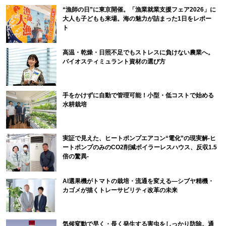
“漁師の日”に東京開催。「漁業就業支援フェア2026」に
大人も子どもも来場。海の魅力が詰まった1日をレポー
ト
高温・乾燥・日照不足でもストレスに負けない農業へ。
バイオスティミュラント資材の選び方
手をかけずに自動で管理可能！小型・低コストで始める
水耕栽培
実証で見えた、ヒートポンプエアコン“電化”の現実解-ヒ
ートポンプのみのCO2削減ボイラーレスハウス、反収1.5
倍の驚異-
AI選果機がトマトの栽培・流通を変える―シブヤ精機・
カゴメが描くトレーサビリティ改革の未来
気候変動で早く・長く発生する害虫をしっかり防除。通