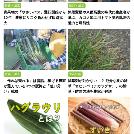
販路・加工
販路・加工
青果物の「やさいバス」運行開始から
気候変動や米価高騰の時代に生産者が
10年 農家にリスク負わせず販路拡
選ぶ、カゴメ加工用トマト契約栽培の
大
魅力と可能性
販路・加工
生産技術
「作れば売れる」は昔話。稼げる農家
除草剤が効かない！？ 厄介な夏の雑
が選んでいる9つの販路と「使い分
草「オヒシバ（チカラグサ）」の除
け」戦略
草・防除方法を農家が解説