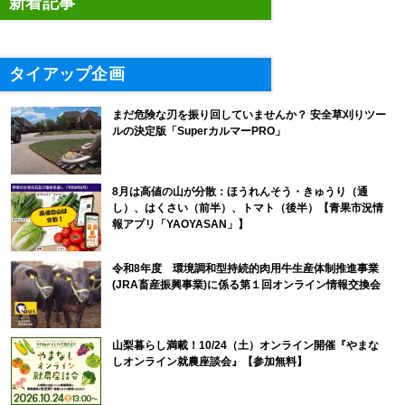
新着記事
タイアップ企画
まだ危険な刃を振り回していませんか？ 安全草刈りツー
ルの決定版「SuperカルマーPRO」
8月は高値の山が分散：ほうれんそう・きゅうり（通
し）、はくさい（前半）、トマト（後半）【青果市況情
報アプリ「YAOYASAN」】
令和8年度 環境調和型持続的肉用牛生産体制推進事業
(JRA畜産振興事業)に係る第１回オンライン情報交換会
山梨暮らし満載！10/24（土）オンライン開催『やまな
しオンライン就農座談会』【参加無料】