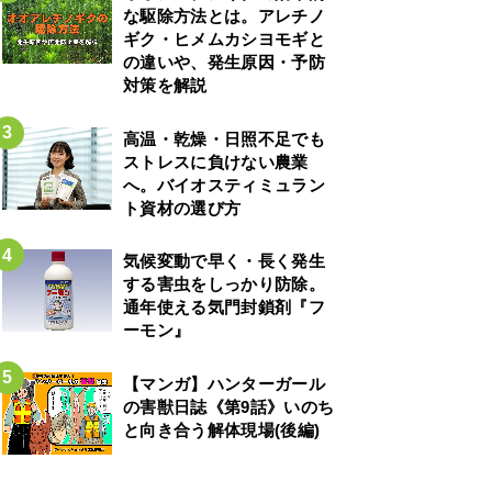
な駆除方法とは。アレチノ
ギク・ヒメムカシヨモギと
の違いや、発生原因・予防
対策を解説
高温・乾燥・日照不足でも
ストレスに負けない農業
へ。バイオスティミュラン
ト資材の選び方
気候変動で早く・長く発生
する害虫をしっかり防除。
通年使える気門封鎖剤『フ
ーモン』
【マンガ】ハンターガール
の害獣日誌《第9話》いのち
と向き合う解体現場(後編)