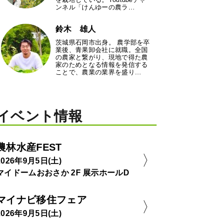
ンネル「けんゆーの農ラ…
鈴木 雄人
茨城県石岡市出身。 農学部を卒
業後、青果卸会社に就職。全国
の農家と繋がり、現地で得た農
家のためとなる情報を発信する
ことで、農業の業界を盛り…
イベント情報
農林水産FEST
2026年9月5日(土)
マイドームおおさか 2F 展示ホールD
マイナビ移住フェア
2026年9月5日(土)