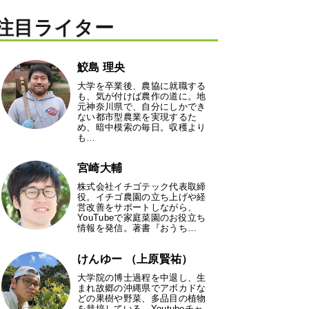
注目ライター
鮫島 理央
大学を卒業後、農協に就職する
も、気が付けば農作の道に。地
元神奈川県で、自分にしかでき
ない都市型農業を実現するた
め、暗中模索の毎日。収穫より
も…
宮崎大輔
株式会社イチゴテック代表取締
役。イチゴ農園の立ち上げや経
営改善をサポートしながら、
YouTubeで家庭菜園のお役立ち
情報を発信。著書『おうち…
けんゆー （上原賢祐）
大学院の博士過程を中退し、生
まれ故郷の沖縄県でアボカドな
どの果樹や野菜、多品目の植物
を栽培している。Youtubeチャ