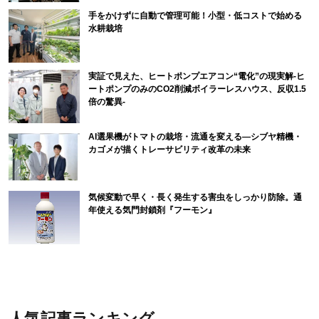
手をかけずに自動で管理可能！小型・低コストで始める
水耕栽培
実証で見えた、ヒートポンプエアコン“電化”の現実解-ヒ
ートポンプのみのCO2削減ボイラーレスハウス、反収1.5
倍の驚異-
AI選果機がトマトの栽培・流通を変える―シブヤ精機・
カゴメが描くトレーサビリティ改革の未来
気候変動で早く・長く発生する害虫をしっかり防除。通
年使える気門封鎖剤『フーモン』
人気記事ランキング