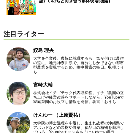
話》いのちと向き合う解体現場(後編)
注目ライター
鮫島 理央
大学を卒業後、農協に就職するも、気が付けば農作
の道に。地元神奈川県で、自分にしかできない都市
型農業を実現するため、暗中模索の毎日。収穫より
も…
宮崎大輔
株式会社イチゴテック代表取締役。イチゴ農園の立
ち上げや経営改善をサポートしながら、YouTubeで
家庭菜園のお役立ち情報を発信。著書『おうち…
けんゆー （上原賢祐）
大学院の博士過程を中退し、生まれ故郷の沖縄県で
アボカドなどの果樹や野菜、多品目の植物を栽培し
ている。Youtubeチャンネル「けんゆーの農ラ…