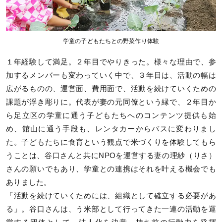
学童の子どもたちとの野菜作り体験
１年経験して満足。２年目でやりきった。様々な理由で、参
加するメンバーも変わっていく中で、３年目は、活動の幅は
広がるものの、運営面、費用面で、活動を続けていくための
課題が浮き彫りに。代表が妻の元同僚という縁で、２年目か
ら足立区の学童に通う子どもたちへのコンテンツ提供も始
め、館山に通う手段も、レンタカーからバスに変わりまし
た。子どもたちに食育という観点で米づくりを体験してもら
うことは、谷口さんと共にNPOを運営する妻の理紗（りさ）
さんの願いでもあり、学童との連携はそれを叶える機会でも
ありました。
「活動を続けていくためには、組織として確立する必要があ
る」。谷口さんは、う米部として行ってきた一連の活動を運