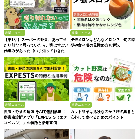
農業ニュース
農業ニュース
【第1話】スーパーの野菜、あって当
夕張メロンはどんなメロン？ 旬の時
たり前だと思っていたら、実はすごい
期や食べ頃の見極め方も解説
仕組みがあった【いま知っておきた
い、これからの”食”の話】
農業ニュース
農業ニュース
害虫・野菜の病気 をAIで無料診断！
カット野菜は危険なのか？噂の真相と
病害虫診断アプリ「EXPESTS（エク
安心して食べるためのポイント
スペスツ）」の特徴と活用事例