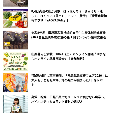
8月は高値の山が分散：ほうれんそう・きゅうり（通
し）、はくさい（前半）、トマト（後半）【青果市況情
報アプリ「YAOYASAN」】
令和8年度 環境調和型持続的肉用牛生産体制推進事業
(JRA畜産振興事業)に係る第１回オンライン情報交換会
山梨暮らし満載！10/24（土）オンライン開催『やまな
しオンライン就農座談会』【参加無料】
“漁師の日”に東京開催。「漁業就業支援フェア2026」に
大人も子どもも来場。海の魅力が詰まった1日をレポー
ト
高温・乾燥・日照不足でもストレスに負けない農業へ。
バイオスティミュラント資材の選び方