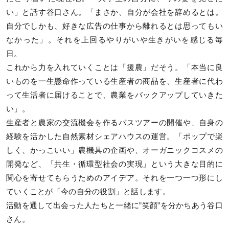
い」と話す谷口さん。「まさか、自分が会社を辞めるとは。
自分でしかも、好きな広告の仕事から離れるとは思ってもい
なかった」。それを上回るやりがいや生きがいを感じる毎
日。
これから力を入れていくことは「援農」だそう。「本当に良
いものを一生懸命作っている生産者の商品を、生産者に代わ
って生活者に届けることで、農業をバックアップしていきた
い」。
生産者と農家の交流機会を作るバスツアーの開催や、自身の
経験を活かした自然素材シェアハウスの運営。「ポップで楽
しく、かっこいい」農機具の企画や、オーガニックコスメの
開発など、「共生・循環型社会の実現」という大きな目的に
関心を寄せてもらうためのアイデア。それを一つ一つ形にし
ていくことが「今の自分の役割」と話します。
活動を通して出会った人たちと一緒に”笑顔”を分かちあう谷口
さん。