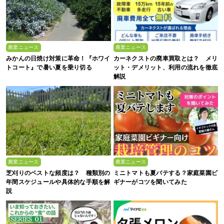
農業ニュース
農業ニュース
みかんの日焼け対策に革命！『ホワイ
カーネクストの廃車買取とは？ メリ
トコート』で暑い夏を乗り切る
ット・デメリット、利用の流れを徹底
解説
農業ニュース
農業ニュース
芝刈りのベストな頻度は？ 種類別の
ミニトマトも夏バテする？家庭菜園ビ
年間スケジュールや具体的な手順を解
ギナーがコツを聞いてみた
説