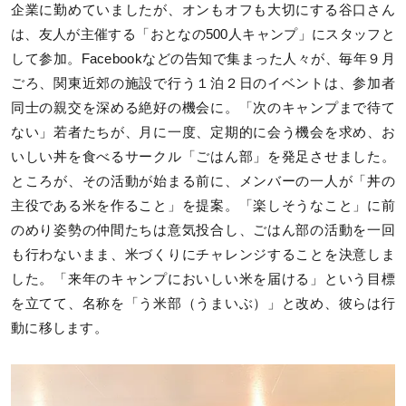
企業に勤めていましたが、オンもオフも大切にする谷口さん
は、友人が主催する「おとなの500人キャンプ」にスタッフと
して参加。Facebookなどの告知で集まった人々が、毎年９月
ごろ、関東近郊の施設で行う１泊２日のイベントは、参加者
同士の親交を深める絶好の機会に。「次のキャンプまで待て
ない」若者たちが、月に一度、定期的に会う機会を求め、お
いしい丼を食べるサークル「ごはん部」を発足させました。
ところが、その活動が始まる前に、メンバーの一人が「丼の
主役である米を作ること」を提案。「楽しそうなこと」に前
のめり姿勢の仲間たちは意気投合し、ごはん部の活動を一回
も行わないまま、米づくりにチャレンジすることを決意しま
した。「来年のキャンプにおいしい米を届ける」という目標
を立てて、名称を「う米部（うまいぶ）」と改め、彼らは行
動に移します。