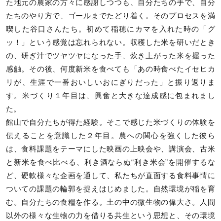
た地元の農家の方々に感謝しつつも、自分たちの手で、自分
たちのやり方で、ゴールまでたどり着く。そのプロセスを満
喫した谷口さんたち。初めて稲穂にカマを入れた時の「グ
ッ！」という感覚は忘れられない。収穫した米を研いだとき
の、研ぎ汁でツヤツヤになった手、炊き上がった米を握った
感触。その後、何度新米を食べても「あの時食べたイセヒカ
リが、生涯で一番おいしいおにぎりだった」と振り返りま
す。米づくり１年目は、興奮と大きな達成感に包まれまし
た。
館山で自分たちが得た経験。そこで感じた米づくりの体験を
伝えることを意識した２年目。農への関心を強くした彼ら
は、食料課題をテーマにした映画の上映会や、講演会、古米
と新米を食べ比べる、利き酒ならぬ“利き米会”を開催するな
ど、硬軟様々な企画を通して、私たちが直面する食料事情に
ついての課題の輪郭を捉えはじめました。自然環境が稲を育
む。自分たちの食糧を作る。土の中の微生物の偉大さ。人間
以外の様々な生物の力を借りる共生という思想と、その環境