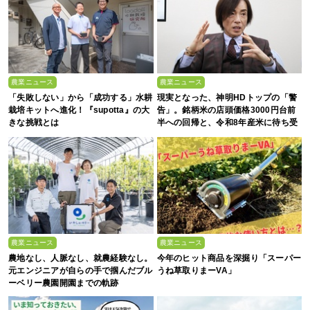
農業ニュース
農業ニュース
「失敗しない」から「成功する」水耕
現実となった、神明HDトップの「警
栽培キットへ進化！『supotta』の大
告」。銘柄米の店頭価格3000円台前
きな挑戦とは
半への回帰と、令和8年産米に待ち受
ける“大暴落”の可能性
農業ニュース
農業ニュース
農地なし、人脈なし、就農経験なし。
今年のヒット商品を深掘り「スーパー
元エンジニアが自らの手で掴んだブル
うね草取りまーVA」
ーベリー農園開園までの軌跡