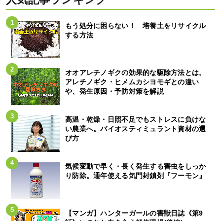
もう処分に困らない！ 培養土をリサイクル
する方法
オオアレチノギクの効果的な駆除方法とは。
アレチノギク・ヒメムカシヨモギとの違い
や、発生原因・予防対策を解説
高温・乾燥・日照不足でもストレスに負けな
い農業へ。バイオスティミュラント資材の選
び方
気候変動で早く・長く発生する害虫をしっか
り防除。通年使える気門封鎖剤『フーモン』
【マンガ】ハンターガールの害獣日誌《第9