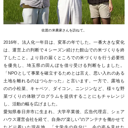
佐渡の米農家さんを訪ねて。
2016年。法人化一年目は、変革の年でした。一番大きな変化
は、運営上の判断で４シーズン続けた館山での米づくりを終
了したこと。より目の届くところでの米づくりを行う必要性
を優先し、埼玉県の田んぼを借り受ける判断をしました。
「NPOとして事業を確立するためとは言え、思い入れのある
土地を離れるのはつらかった」と言います。一方で、露地も
のの小松菜、キャベツ、ダイコン、ニンジンなど、様々な野
菜づくりの体験プログラムを提供することにもチャレンジ
し、活動の幅を広げました。
愛知県春日井市に生まれ、大学卒業後、広告代理店、シェア
ハウス運営会社を経て、自身の“楽しい”のアンテナを働かせて
たどり着いた現在地。「大学生の自分に、今の姿を見せた