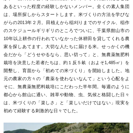
あるといった程度の経験しかないメンバー。全くの素人集団
は、場所探しからスタートします。米づくりの方法を学びな
がらの2013年２月。田植えから稲刈りまでのサイクル、稲作
のスケジュールギリギリのところでついに、千葉県館山市の
10年以上耕作の行われていなかった休耕田を貸してくれる農
家を探しあてます。大切な人たちに届ける米。せっかくの機
会だから「どうせやるなら、思い切って」と、無農薬無肥料
栽培を決意した若者たちは、約１反５畝（およそ1,485㎡）を
開墾し、育苗から「初めての米づくり」を開始しました。地
元の農家の方々の「農薬を使わないなんて」という心配をよ
そに、無農薬無肥料栽培にこだわった半年間。毎週のように
都心から館山に通い、雑草や動物、虫、気候と格闘した日々
は、米づくりの「楽しさ」と「楽しいだけではない」現実を
初めて経験する刺激的な日々でした。