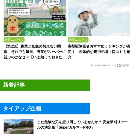
農業ニュース
農業ニュース
【第2話】農業と気象の切れない関
害獣駆除業者おすすめランキングが決
係。それでも毎日、野菜がスーパーに
定！ 具体的な費用相場・口コミも紹
並ぶのはなぜ？【いま知っておきた
介
い、これからの”食”の話】
Recommended by
新着記事
タイアップ企画
まだ危険な刃を振り回していませんか？ 安全草刈りツー
ルの決定版「SuperカルマーPRO」