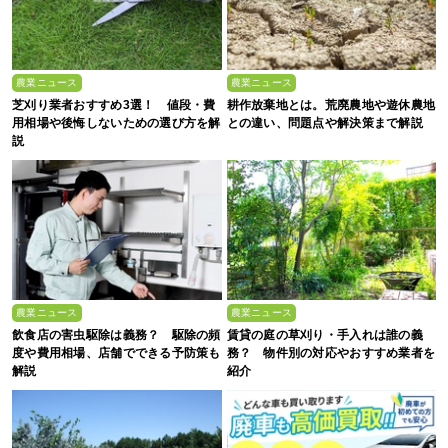
農業ニュース
農業ニュース
芝刈り業者おすすめ3選！ 値段・費
耕作放棄地とは。荒廃農地や遊休農地
用相場や後悔しないための選び方を解
との違い、問題点や解決策まで解説
説
農業ニュース
農業ニュース
飲食店の害虫駆除は義務？ 駆除の頻
賃貸の庭の草刈り・手入れは誰の義
度や費用相場、店舗でできる予防策も
務？ 物件別の対応やおすすめ業者を
解説
紹介