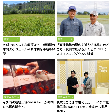
農業ニュース
農業ニュース
芝刈りのベストな頻度は？ 種類別の
「直播栽培の弱点を補う切り札」米ど
年間スケジュールや具体的な手順を解
ころ・秋田で広がるルミビア™FSに
説
よるイネミズゾウムシ対策
農業ニュース
農業ニュース
イチゴの植物工場Oishii Farmが年内
農業はここまで進化した！ イチゴ植
にも国内販売へ
物工場のOishii Farm、東京から世界
展開へ