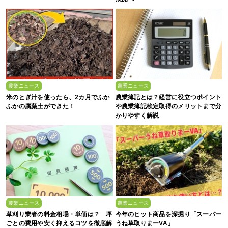
農業ニュース
農業ニュース
米のとぎ汁を使ったら、2カ月でふか
農業簿記とは？経営に役立つポイント
ふかの腐葉土ができた！
や農業簿記検定取得のメリットまで分
かりやすく解説
農業ニュース
農業ニュース
草刈り業者の料金相場・単価は？ 坪
今年のヒット商品を深掘り「スーパー
ごとの費用や安く抑えるコツを徹底解
うね草取りまーVA」