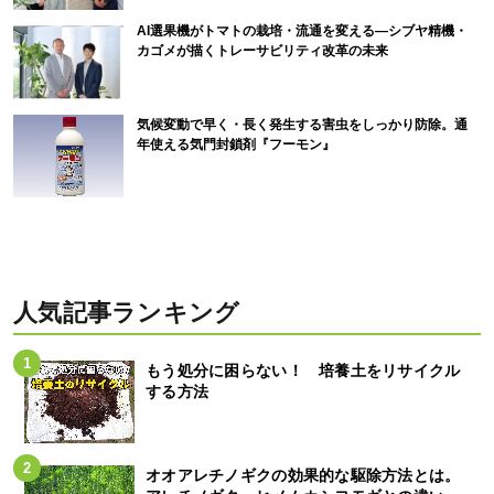
AI選果機がトマトの栽培・流通を変える―シブヤ精機・
カゴメが描くトレーサビリティ改革の未来
気候変動で早く・長く発生する害虫をしっかり防除。通
年使える気門封鎖剤『フーモン』
人気記事ランキング
もう処分に困らない！ 培養土をリサイクル
する方法
オオアレチノギクの効果的な駆除方法とは。