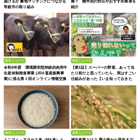
届けるか 農地マッチングにつながる
務？ 物件別の対応やおすすめ業者を
常総市の取り組み
紹介
農業ニュース
農業ニュース
令和8年度 環境調和型持続的肉用牛
【第1話】スーパーの野菜、あって当
生産体制推進事業 (JRA畜産振興事
たり前だと思っていたら、実はすごい
業)に係る第１回オンライン情報交換
仕組みがあった【いま知っておきた
会
い、これからの”食”の話】
農業ニュース
農業ニュース
ミニマム・アクセス米（MA米）と
減反政策とは？ 廃止後から現在まで