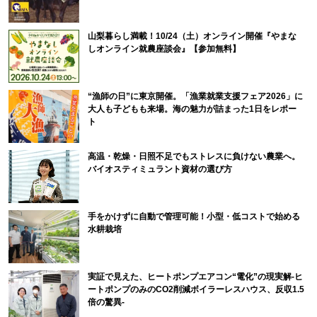
山梨暮らし満載！10/24（土）オンライン開催『やまな
しオンライン就農座談会』【参加無料】
“漁師の日”に東京開催。「漁業就業支援フェア2026」に
大人も子どもも来場。海の魅力が詰まった1日をレポー
ト
高温・乾燥・日照不足でもストレスに負けない農業へ。
バイオスティミュラント資材の選び方
手をかけずに自動で管理可能！小型・低コストで始める
水耕栽培
実証で見えた、ヒートポンプエアコン“電化”の現実解-ヒ
ートポンプのみのCO2削減ボイラーレスハウス、反収1.5
倍の驚異-