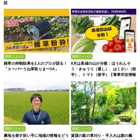
説
農業ニュース
農業ニュース
雑草の抑制効果を2人のプロが語る！
8月は高値の山が分散：ほうれんそ
「スーパーうね草取りまーVA」
う・きゅうり（通し）、はくさい（前
半）、トマト（後半）【青果市況情報
アプリ「YAOYASAN」】
農業ニュース
農業ニュース
農地を探す担い手に地域の情報をどう
賃貸の庭の草刈り・手入れは誰の義