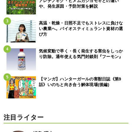
アレチノギク・ヒメムカシヨモギとの違い
や、発生原因・予防対策を解説
高温・乾燥・日照不足でもストレスに負けな
い農業へ。バイオスティミュラント資材の選
び方
気候変動で早く・長く発生する害虫をしっか
り防除。通年使える気門封鎖剤『フーモン』
【マンガ】ハンターガールの害獣日誌《第9
話》いのちと向き合う解体現場(後編)
注目ライター