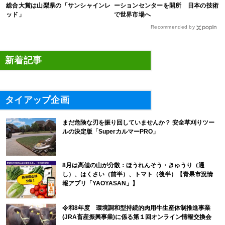
総合大賞は山梨県の「サンシャインレ
ーションセンターを開所 日本の技術
ッド」
で世界市場へ
Recommended by
新着記事
タイアップ企画
まだ危険な刃を振り回していませんか？ 安全草刈りツー
ルの決定版「SuperカルマーPRO」
8月は高値の山が分散：ほうれんそう・きゅうり（通
し）、はくさい（前半）、トマト（後半）【青果市況情
報アプリ「YAOYASAN」】
令和8年度 環境調和型持続的肉用牛生産体制推進事業
(JRA畜産振興事業)に係る第１回オンライン情報交換会