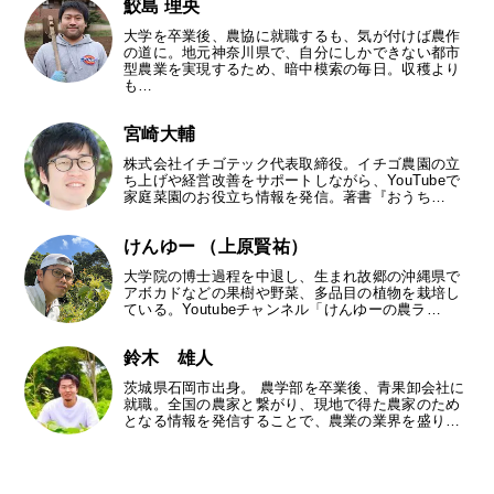
鮫島 理央
大学を卒業後、農協に就職するも、気が付けば農作
の道に。地元神奈川県で、自分にしかできない都市
型農業を実現するため、暗中模索の毎日。収穫より
も…
宮崎大輔
株式会社イチゴテック代表取締役。イチゴ農園の立
ち上げや経営改善をサポートしながら、YouTubeで
家庭菜園のお役立ち情報を発信。著書『おうち…
けんゆー （上原賢祐）
大学院の博士過程を中退し、生まれ故郷の沖縄県で
アボカドなどの果樹や野菜、多品目の植物を栽培し
ている。Youtubeチャンネル「けんゆーの農ラ…
鈴木 雄人
茨城県石岡市出身。 農学部を卒業後、青果卸会社に
就職。全国の農家と繋がり、現地で得た農家のため
となる情報を発信することで、農業の業界を盛り…