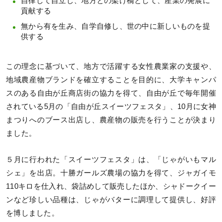
自律して自立し、地方との架け橋として、産業の発展に
貢献する
無から有を生み、自学自修し、世の中に新しいものを提
供する
この理念に基づいて、地方で活躍する女性農業家の支援や、
地域農産物ブランドを確立することを目的に、大学キャンパ
スのある自由が丘商店街の協力を得て、自由が丘で毎年開催
されている5月の「自由が丘スイーツフェスタ」、10月に女神
まつりへのブース出店し、農産物の販売を行うことが決まり
ました。
５月に行われた「スイーツフェスタ」は、「じゃがいもマル
シェ」を出店。十勝ガールズ農場の協力を得て、ジャガイモ
110キロを仕入れ、袋詰めして販売したほか、シャドークイー
ンなど珍しい品種は、じゃがバターに調理して提供し、好評
を博しました。