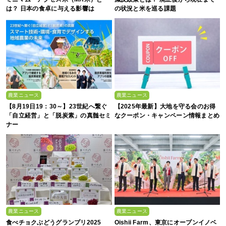
は？ 日本の食卓に与える影響は
の状況と米を巡る課題
農業ニュース
農業ニュース
【8月19日19：30～】23世紀へ繋ぐ
【2025年最新】大地を守る会のお得
「自立経営」と「脱炭素」の真髄セミ
なクーポン・キャンペーン情報まとめ
ナー
農業ニュース
農業ニュース
食べチョクぶどうグランプリ2025
Oishii Farm、東京にオープンイノベ