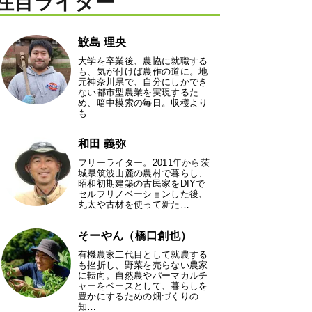
注目ライター
鮫島 理央
大学を卒業後、農協に就職する
も、気が付けば農作の道に。地
元神奈川県で、自分にしかでき
ない都市型農業を実現するた
め、暗中模索の毎日。収穫より
も…
和田 義弥
フリーライター。2011年から茨
城県筑波山麓の農村で暮らし、
昭和初期建築の古民家をDIYで
セルフリノベーションした後、
丸太や古材を使って新た…
そーやん（橋口創也）
有機農家二代目として就農する
も挫折し、野菜を売らない農家
に転向。自然農やパーマカルチ
ャーをベースとして、暮らしを
豊かにするための畑づくりの
知…