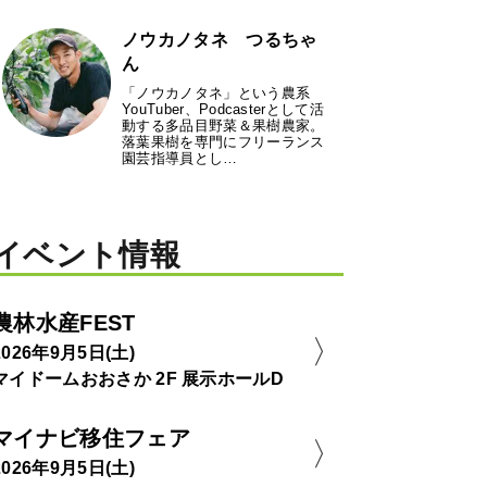
ノウカノタネ つるちゃ
ん
「ノウカノタネ」という農系
YouTuber、Podcasterとして活
動する多品目野菜＆果樹農家。
落葉果樹を専門にフリーランス
園芸指導員とし…
イベント情報
農林水産FEST
2026年9月5日(土)
マイドームおおさか 2F 展示ホールD
マイナビ移住フェア
2026年9月5日(土)