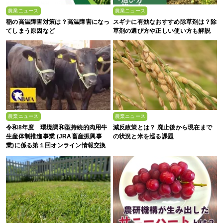
農業ニュース
農業ニュース
稲の高温障害対策は？高温障害になっ
スギナに有効なおすすめ除草剤は？除
てしまう原因など
草剤の選び方や正しい使い方も解説
農業ニュース
農業ニュース
令和8年度 環境調和型持続的肉用牛
減反政策とは？ 廃止後から現在まで
生産体制推進事業 (JRA畜産振興事
の状況と米を巡る課題
業)に係る第１回オンライン情報交換
会