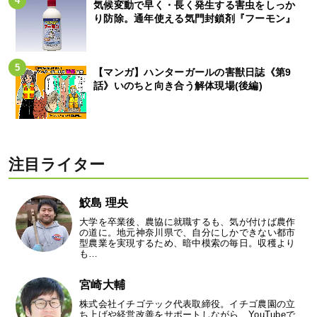
気候変動で早く・長く発生する害虫をしっか
り防除。通年使える気門封鎖剤『フーモン』
【マンガ】ハンターガールの害獣日誌《第9
話》いのちと向き合う解体現場(後編)
注目ライター
鮫島 理央
大学を卒業後、農協に就職するも、気が付けば農作
の道に。地元神奈川県で、自分にしかできない都市
型農業を実現するため、暗中模索の毎日。収穫より
も…
宮崎大輔
株式会社イチゴテック代表取締役。イチゴ農園の立
ち上げや経営改善をサポートしながら、YouTubeで