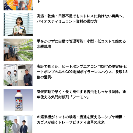
ト
高温・乾燥・日照不足でもストレスに負けない農業へ。
バイオスティミュラント資材の選び方
手をかけずに自動で管理可能！小型・低コストで始める
水耕栽培
実証で見えた、ヒートポンプエアコン“電化”の現実解-ヒ
ートポンプのみのCO2削減ボイラーレスハウス、反収1.5
倍の驚異-
気候変動で早く・長く発生する害虫をしっかり防除。通
年使える気門封鎖剤『フーモン』
AI選果機がトマトの栽培・流通を変える―シブヤ精機・
カゴメが描くトレーサビリティ改革の未来