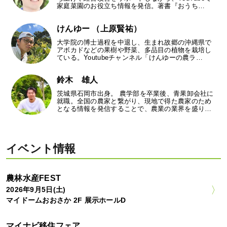
家庭菜園のお役立ち情報を発信。著書『おうち…
けんゆー （上原賢祐）
大学院の博士過程を中退し、生まれ故郷の沖縄県で
アボカドなどの果樹や野菜、多品目の植物を栽培し
ている。Youtubeチャンネル「けんゆーの農ラ…
鈴木 雄人
茨城県石岡市出身。 農学部を卒業後、青果卸会社に
就職。全国の農家と繋がり、現地で得た農家のため
となる情報を発信することで、農業の業界を盛り…
イベント情報
農林水産FEST
2026年9月5日(土)
マイドームおおさか 2F 展示ホールD
マイナビ移住フェア