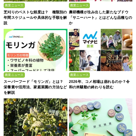
農業ニュース
農業ニュース
芝刈りのベストな頻度は？ 種類別の
農研機構が生み出した新たなブドウ
年間スケジュールや具体的な手順を解
「サニーハート」とはどんな品種なの
説
か
農業ニュース
農業ニュース
スーパーフード「モリンガ」とは？
2026年、コメ相場は崩れるのか？令
栄養素や活用法、家庭菜園の方法など
和の米騒動の終わりを読む
を解説