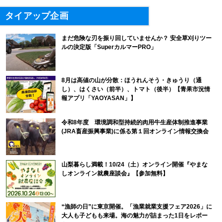
タイアップ企画
まだ危険な刃を振り回していませんか？ 安全草刈りツー
ルの決定版「SuperカルマーPRO」
8月は高値の山が分散：ほうれんそう・きゅうり（通
し）、はくさい（前半）、トマト（後半）【青果市況情
報アプリ「YAOYASAN」】
令和8年度 環境調和型持続的肉用牛生産体制推進事業
(JRA畜産振興事業)に係る第１回オンライン情報交換会
山梨暮らし満載！10/24（土）オンライン開催『やまな
しオンライン就農座談会』【参加無料】
“漁師の日”に東京開催。「漁業就業支援フェア2026」に
大人も子どもも来場。海の魅力が詰まった1日をレポー