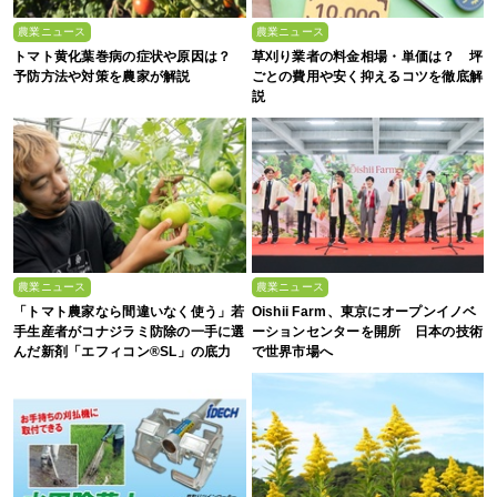
農業ニュース
農業ニュース
トマト黄化葉巻病の症状や原因は？
草刈り業者の料金相場・単価は？ 坪
予防方法や対策を農家が解説
ごとの費用や安く抑えるコツを徹底解
説
農業ニュース
農業ニュース
「トマト農家なら間違いなく使う」若
Oishii Farm、東京にオープンイノベ
手生産者がコナジラミ防除の一手に選
ーションセンターを開所 日本の技術
んだ新剤「エフィコン®SL」の底力
で世界市場へ