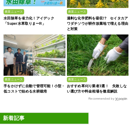
農業ニュース
農業ニュース
水田除草を省力化！アイデック
過剰な化学肥料を吸収!? セイタカア
「Super水草取りまーR」
ワダチソウが耕作放棄地で増える理由
と対策
農業ニュース
農業ニュース
手をかけずに自動で管理可能！小型・
おすすめ草刈り業者3選！ 失敗しな
低コストで始める水耕栽培
い選び方や料金相場を徹底解説
Recommended by
新着記事