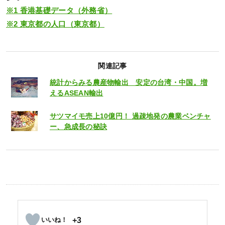
※1 香港基礎データ（外務省）
※2 東京都の人口（東京都）
関連記事
統計からみる農産物輸出 安定の台湾・中国。増
えるASEAN輸出
サツマイモ売上10億円！ 過疎地発の農業ベンチャ
ー、急成長の秘訣
+3