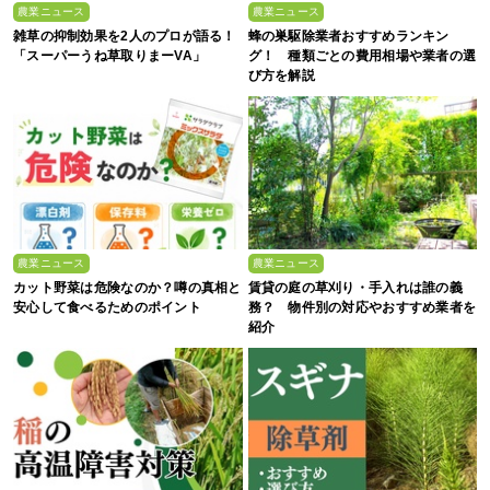
農業ニュース
農業ニュース
雑草の抑制効果を2人のプロが語る！
蜂の巣駆除業者おすすめランキン
「スーパーうね草取りまーVA」
グ！ 種類ごとの費用相場や業者の選
び方を解説
農業ニュース
農業ニュース
カット野菜は危険なのか？噂の真相と
賃貸の庭の草刈り・手入れは誰の義
安心して食べるためのポイント
務？ 物件別の対応やおすすめ業者を
紹介