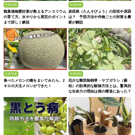
生産技術
生産技術
観葉植物愛好家が教えるアンスリウム
炭疽病（たんそびょう）の症状や原因
の育て方。水やりから剪定のポイント
は？ 予防方法や作物ごとの対策を農
まで詳しく解説
家が解説
生産技術
生産技術
食べたメロンの種をまいてみたら、2
厄介な難防除雑草・ヤブガラシ（藪
キロの大玉メロンができた！
枯）の効果的な駆除方法とは。驚異的
な生命力の理由は根の構造にあった？