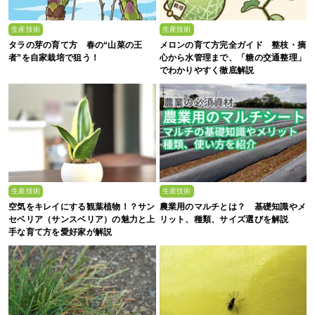
生産技術
生産技術
タラの芽の育て方 春の“山菜の王
メロンの育て方完全ガイド 整枝・摘
者”を自家栽培で狙う！
心から水管理まで、「糖の交通整理」
でわかりやすく徹底解説
生産技術
生産技術
空気をキレイにする観葉植物！？サン
農業用のマルチとは？ 基礎知識やメ
セベリア（サンスベリア）の魅力と上
リット、種類、サイズ選びを解説
手な育て方を愛好家が解説