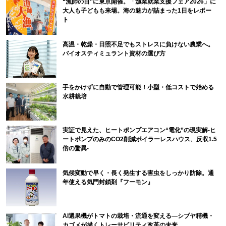
“漁師の日”に東京開催。「漁業就業支援フェア2026」に
大人も子どもも来場。海の魅力が詰まった1日をレポー
ト
高温・乾燥・日照不足でもストレスに負けない農業へ。
バイオスティミュラント資材の選び方
手をかけずに自動で管理可能！小型・低コストで始める
水耕栽培
実証で見えた、ヒートポンプエアコン“電化”の現実解-ヒ
ートポンプのみのCO2削減ボイラーレスハウス、反収1.5
倍の驚異-
気候変動で早く・長く発生する害虫をしっかり防除。通
年使える気門封鎖剤『フーモン』
AI選果機がトマトの栽培・流通を変える―シブヤ精機・
カゴメが描くトレーサビリティ改革の未来