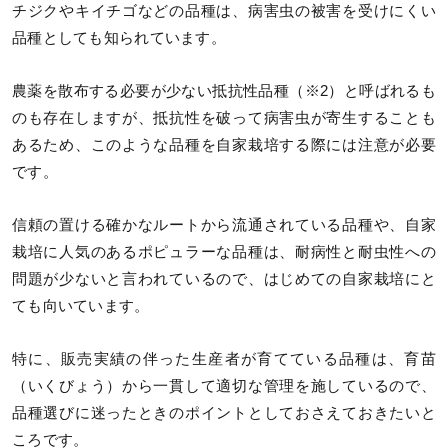
チジクやキイチゴなどの品種は、病害虫の被害を受けにくい
品種としても知られています。
農薬を散布する必要が少ない抵抗性品種（※2）と呼ばれるも
のも存在しますが、抵抗性を破って病害虫が寄生することも
あるため、このような品種を自家栽培する際には注意が必要
です。
信頼の置ける確かなルートから流通されている品種や、自家
栽培に人気のあるポピュラーな品種は、耐病性と耐虫性への
問題が少ないと言われているので、はじめての自家栽培にと
ても向いています。
特に、販売実績の伴った生産者が育てている品種は、育苗
（いくびょう）から一貫して適切な管理を施しているので、
品種選びに迷ったときのポイントとしておさえておきたいと
ころです。