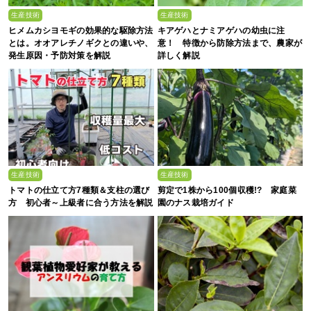
生産技術
生産技術
ヒメムカシヨモギの効果的な駆除方法
キアゲハとナミアゲハの幼虫に注
とは。オオアレチノギクとの違いや、
意！ 特徴から防除方法まで、農家が
発生原因・予防対策を解説
詳しく解説
生産技術
生産技術
トマトの仕立て方7種類＆支柱の選び
剪定で1株から100個収穫!? 家庭菜
方 初心者～上級者に合う方法を解説
園のナス栽培ガイド