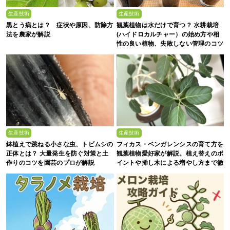
生産技術
生産技術
黒とう病とは？ 症状や原因、防除方
観葉植物は水だけで育つ？ 水耕栽培
法を農家が解説
(ハイドロカルチャー）の始め方や相
性の良い植物、失敗しない管理のコツ
まで徹底解説
生産技術
生産技術
鉢植えで跳ねる小さな虫、トビムシの
フィカス・ベンガレンシスの育て方を
正体とは？ 大量発生を防ぐ対策と土
観葉植物愛好家が解説。植え替えのポ
作りのコツを園芸のプロが解説
イントや挿し木による増やし方まで徹
底解説