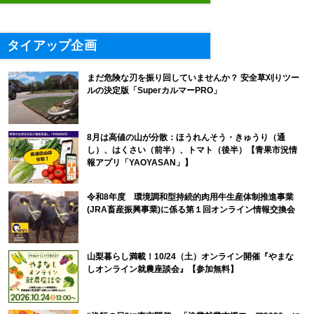
タイアップ企画
まだ危険な刃を振り回していませんか？ 安全草刈りツー
ルの決定版「SuperカルマーPRO」
8月は高値の山が分散：ほうれんそう・きゅうり（通
し）、はくさい（前半）、トマト（後半）【青果市況情
報アプリ「YAOYASAN」】
令和8年度 環境調和型持続的肉用牛生産体制推進事業
(JRA畜産振興事業)に係る第１回オンライン情報交換会
山梨暮らし満載！10/24（土）オンライン開催『やまな
しオンライン就農座談会』【参加無料】