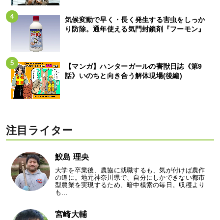
気候変動で早く・長く発生する害虫をしっか
り防除。通年使える気門封鎖剤『フーモン』
【マンガ】ハンターガールの害獣日誌《第9
話》いのちと向き合う解体現場(後編)
注目ライター
鮫島 理央
大学を卒業後、農協に就職するも、気が付けば農作
の道に。地元神奈川県で、自分にしかできない都市
型農業を実現するため、暗中模索の毎日。収穫より
も…
宮崎大輔