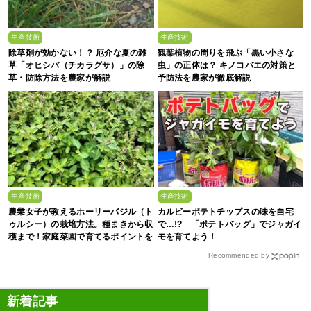
生産技術
生産技術
除草剤が効かない！？ 厄介な夏の雑
観葉植物の周りを飛ぶ「黒い小さな
草「オヒシバ（チカラグサ）」の除
虫」の正体は？ キノコバエの対策と
草・防除方法を農家が解説
予防法を農家が徹底解説
生産技術
生産技術
農業女子が教えるホーリーバジル（ト
カルビーポテトチップスの味を自宅
ゥルシー）の栽培方法。種まきから収
で…!? 「ポテトバッグ」でジャガイ
穫まで！家庭菜園で育てるポイントを
モを育てよう！
解説
Recommended by
新着記事