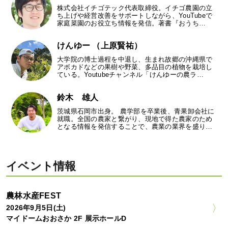
株式会社イチゴテック代表取締役。イチゴ農園の立
ち上げや経営改善をサポートしながら、YouTubeで
家庭菜園のお役立ち情報を発信。著書『おうち…
けんゆー （上原賢祐）
大学院の博士過程を中退し、生まれ故郷の沖縄県で
アボカドなどの果樹や野菜、多品目の植物を栽培し
ている。Youtubeチャンネル「けんゆーの農ラ…
鈴木 雄人
茨城県石岡市出身。 農学部を卒業後、青果卸会社に
就職。全国の農家と繋がり、現地で得た農家のため
となる情報を発信することで、農業の業界を盛り…
イベント情報
農林水産FEST
2026年9月5日(土)
マイドームおおさか 2F 展示ホールD