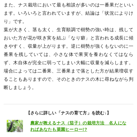
また、ナス栽培において最も相談が多いのは一番果だといい
ます。いろいろと言われていますが、結論は「状況によりけ
り」です。
葉が大きく、茎も太く、生育順調で樹勢の強い時は、残して
おいた方が花が咲き実を結ぶ「なり癖」と言われる成長に傾
きやすく、収量が上がります。逆に樹勢が強くもないのに一
番果を残していては、小さな体で果実を養わなくてはなら
ず、木自体が完全に弱ってしまい大幅に収量を減らします。
場合によっては二番果、三番果まで落とした方が結果増収す
ることもありますので、そのときのナスの木に尋ねながら判
断しましょう。
【さらに詳しい「ナスの育て方」を読む↓】
農家が教えるナス（茄子）の栽培方法 名人にな
ればあなたも菜園ヒーロー!?