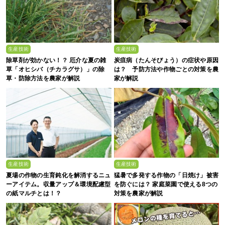
生産技術
生産技術
除草剤が効かない！？ 厄介な夏の雑
炭疽病（たんそびょう）の症状や原因
草「オヒシバ（チカラグサ）」の除
は？ 予防方法や作物ごとの対策を農
草・防除方法を農家が解説
家が解説
生産技術
生産技術
夏場の作物の生育鈍化を解消するニュ
猛暑で多発する作物の「日焼け」被害
ーアイテム。収量アップ＆環境配慮型
を防ぐには？ 家庭菜園で使える8つの
の紙マルチとは！？
対策を農家が解説