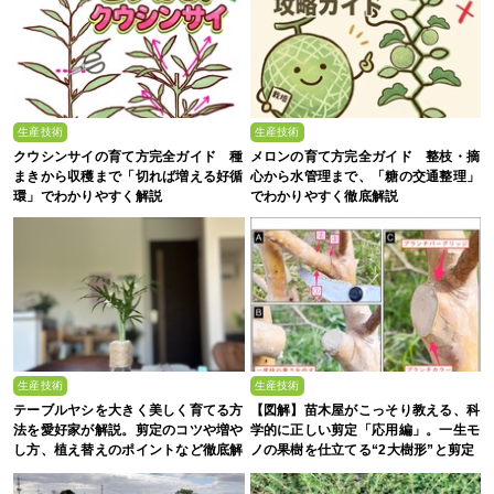
生産技術
生産技術
クウシンサイの育て方完全ガイド 種
メロンの育て方完全ガイド 整枝・摘
まきから収穫まで「切れば増える好循
心から水管理まで、「糖の交通整理」
環」でわかりやすく解説
でわかりやすく徹底解説
生産技術
生産技術
テーブルヤシを大きく美しく育てる方
【図解】苗木屋がこっそり教える、科
法を愛好家が解説。剪定のコツや増や
学的に正しい剪定「応用編」。一生モ
し方、植え替えのポイントなど徹底解
ノの果樹を仕立てる“2大樹形”と剪定
剖
の基本手順