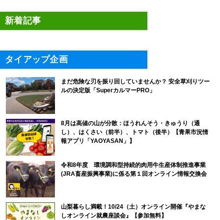
新着記事
タイアップ企画
まだ危険な刃を振り回していませんか？ 安全草刈りツー
ルの決定版「SuperカルマーPRO」
8月は高値の山が分散：ほうれんそう・きゅうり（通
し）、はくさい（前半）、トマト（後半）【青果市況情
報アプリ「YAOYASAN」】
令和8年度 環境調和型持続的肉用牛生産体制推進事業
(JRA畜産振興事業)に係る第１回オンライン情報交換会
山梨暮らし満載！10/24（土）オンライン開催『やまな
しオンライン就農座談会』【参加無料】