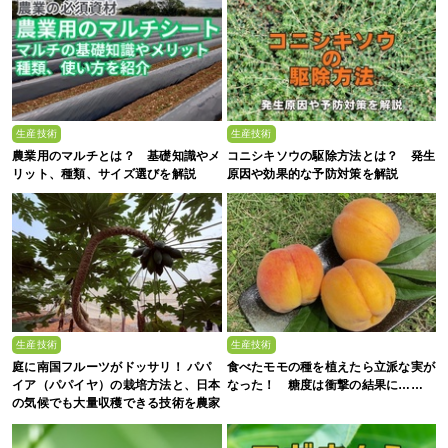
生産技術
生産技術
農業用のマルチとは？ 基礎知識やメ
コニシキソウの駆除方法とは？ 発生
リット、種類、サイズ選びを解説
原因や効果的な予防対策を解説
生産技術
生産技術
庭に南国フルーツがドッサリ！ パパ
食べたモモの種を植えたら立派な実が
イア（パパイヤ）の栽培方法と、日本
なった！ 糖度は衝撃の結果に……
の気候でも大量収穫できる技術を農家
が解説