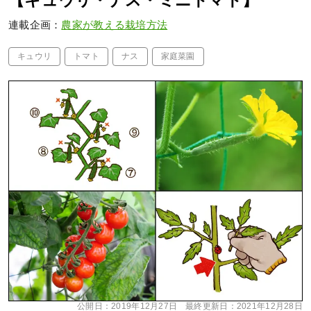
【キュウリ・ナス・ミニトマト】
連載企画：
農家が教える栽培方法
キュウリ
トマト
ナス
家庭菜園
公開日：
2019年12月27日
最終更新日：
2021年12月28日