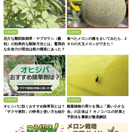
生産技術
生産技術
厄介な難防除雑草・ヤブガラシ（藪
食べたメロンの種をまいてみたら、2
枯）の効果的な駆除方法とは。驚異的
キロの大玉メロンができた！
な生命力の理由は根の構造にあった？
生産技術
生産技術
オヒシバに効くおすすめ除草剤とは？
観葉植物の周りを飛ぶ「黒い小さな
「ザクサ液剤」の特長と使い方を紹介
虫」の正体は？ キノコバエの対策と
予防法を農家が徹底解説