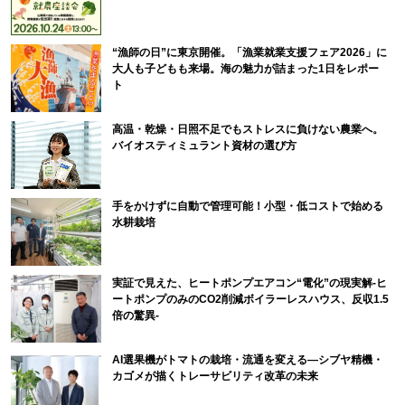
“漁師の日”に東京開催。「漁業就業支援フェア2026」に
大人も子どもも来場。海の魅力が詰まった1日をレポー
ト
高温・乾燥・日照不足でもストレスに負けない農業へ。
バイオスティミュラント資材の選び方
手をかけずに自動で管理可能！小型・低コストで始める
水耕栽培
実証で見えた、ヒートポンプエアコン“電化”の現実解-ヒ
ートポンプのみのCO2削減ボイラーレスハウス、反収1.5
倍の驚異-
AI選果機がトマトの栽培・流通を変える―シブヤ精機・
カゴメが描くトレーサビリティ改革の未来