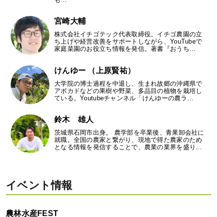
宮崎大輔
株式会社イチゴテック代表取締役。イチゴ農園の立
ち上げや経営改善をサポートしながら、YouTubeで
家庭菜園のお役立ち情報を発信。著書『おうち…
けんゆー （上原賢祐）
大学院の博士過程を中退し、生まれ故郷の沖縄県で
アボカドなどの果樹や野菜、多品目の植物を栽培し
ている。Youtubeチャンネル「けんゆーの農ラ…
鈴木 雄人
茨城県石岡市出身。 農学部を卒業後、青果卸会社に
就職。全国の農家と繋がり、現地で得た農家のため
となる情報を発信することで、農業の業界を盛り…
イベント情報
農林水産FEST