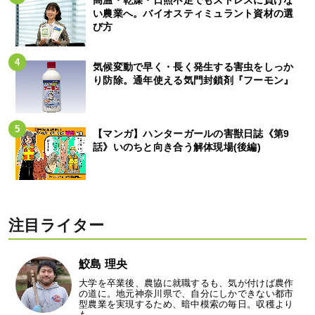
高温・乾燥・日照不足でもストレスに負けな
い農業へ。バイオスティミュラント資材の選
び方
気候変動で早く・長く発生する害虫をしっか
り防除。通年使える気門封鎖剤『フーモン』
【マンガ】ハンターガールの害獣日誌《第9
話》いのちと向き合う解体現場(後編)
注目ライター
鮫島 理央
大学を卒業後、農協に就職するも、気が付けば農作
の道に。地元神奈川県で、自分にしかできない都市
型農業を実現するため、暗中模索の毎日。収穫より
も…