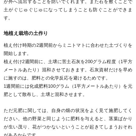
が外へ流出することを防いでくれます。また石を敷くことで
土がぐじゅぐじゅになってしまうことも防ぐことができま
す。
地植え栽培の土作り
植え付け時期の2週間前からミニトマトに合わせた土づくりを
開始します。
植え付け2週間前に、土壌に苦土石灰を200グラム程度（1平方
メートルあたり）混和させておきます。石灰資材だけを早め
に施すのは、肥料との化学反応を避けるためです。
1週間前には化成肥料100グラム（1平方メートルあたり）を元
肥として散布し、土壌と混和させます。
ただ元肥に関しては、自身の畑の状況をよく見て施肥してく
ださい。他の野菜と同じように肥料を与えると、茎葉ばかり
が生い茂り、花がつかないということが起きてしまうおそれ
があるからです。