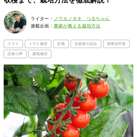
収穫まで、栽培方法を徹底解説！
ライター：
ノウカノタネ つるちゃん
連載企画：
農家が教える栽培方法
トマト
トマト栽培
定植
生産者の試み
病害虫対策
読者の声
露地栽培