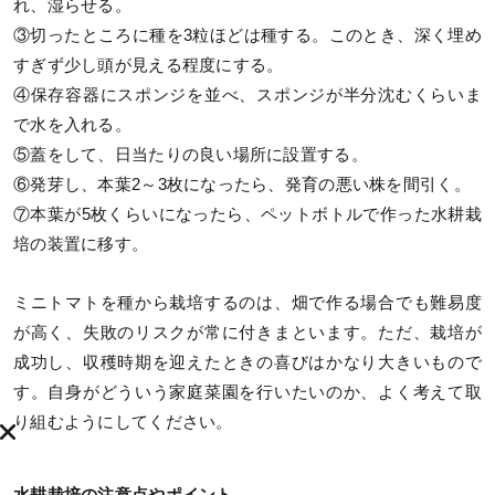
れ、湿らせる。
③切ったところに種を3粒ほどは種する。このとき、深く埋め
すぎず少し頭が見える程度にする。
④保存容器にスポンジを並べ、スポンジが半分沈むくらいま
で水を入れる。
⑤蓋をして、日当たりの良い場所に設置する。
⑥発芽し、本葉2～3枚になったら、発育の悪い株を間引く。
⑦本葉が5枚くらいになったら、ペットボトルで作った水耕栽
培の装置に移す。
ミニトマトを種から栽培するのは、畑で作る場合でも難易度
が高く、失敗のリスクが常に付きまといます。ただ、栽培が
成功し、収穫時期を迎えたときの喜びはかなり大きいもので
す。自身がどういう家庭菜園を行いたいのか、よく考えて取
り組むようにしてください。