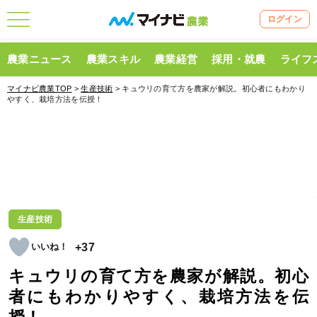
ログイン
農業ニュース
農業スキル
農業経営
採用・就農
ライフ
マイナビ農業TOP
>
生産技術
> キュウリの育て方を農家が解説。初心者にもわかり
やすく、栽培方法を伝授！
生産技術
+37
キュウリの育て方を農家が解説。初心
者にもわかりやすく、栽培方法を伝