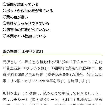
◯節間が詰まっている
◯ポットから白い根が出ている
◯葉の色が濃い
◯植鉢がしっかりできている
◯病害虫の症状が出ていない
◯本葉が3～4枚揃っている
畑の準備！ 土作りと肥料
元肥として、遅くとも植え付け2週間前に1平方メートルあた
り苦土石灰100グラムを施し、1週間前に完熟たい肥4キロ、化
成肥料を250グラム程度（成分比率8-8-8の場合。数字は窒
素・リン酸・カリウムの含有率を示す）を施用します。
肥料を土とよく混和し、畝をたてて準備しておきましょう。
黒マルチシート（畝を覆うシート）を利用する場合は、早め