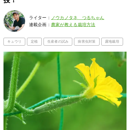
授！
ライター：
ノウカノタネ つるちゃん
連載企画：
農家が教える栽培方法
キュウリ
定植
生産者の試み
病害虫対策
露地栽培