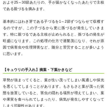
およそ25～30節あたりの、手が届かなくなったあたりで主枝
である親づるを摘みます。
基本的にはわき芽である子づるを1～2節ずつならせて収穫す
るのですが、この子づるから更に孫づるが発生していきま
す。特に親づるである主枝が止められると、孫づるの発生が
旺盛になります。この処理の仕方で過繁茂になり、それが原
因で病害虫や生理障害など、随分と苦労することが多いよう
に思います。
【キュウリの手入れ】摘葉・下葉かきなど
草勢が強まってくると、葉が生い茂ってしまい風通しや採光
を悪くしてしまうことがあります。もさもさと葉が茂った状
態を放置していると、害虫の隠れる場所が増えてしまい、葉
や果実を食べられてしまったり、病気が発生しやすくなって
しまう可能性があります。