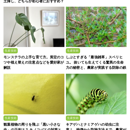
土挿し、どちらが初心者におすすめ？
生産技術
生産技術
モンステラの上手な育て方。剪定のコ
しぶとすぎる「最強雑草」スベリヒ
ツや植え替えの注意点などを愛好家が
ユ。 抜いても生えてくる驚異の生命
解説
力の秘密と、農家が実践する防除の鉄
則
生産技術
生産技術
観葉植物の周りを飛ぶ「黒い小さな
キアゲハとナミアゲハの幼虫に注
虫」の正体は？ キノコバエの対策と
意！ 特徴から防除方法まで、農家が