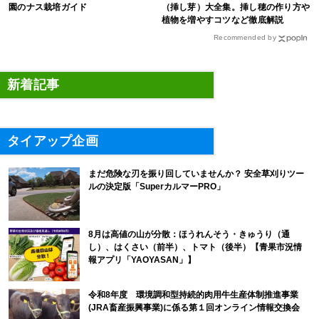
園のナス栽培ガイド
（挿し芽）大全集。挿し穂の作り方や
植物を増やすコツなど徹底解説
Recommended by
新着記事
タイアップ企画
まだ危険な刃を振り回していませんか？ 安全草刈りツー
ルの決定版「SuperカルマーPRO」
8月は高値の山が分散：ほうれんそう・きゅうり（通
し）、はくさい（前半）、トマト（後半）【青果市況情
報アプリ「YAOYASAN」】
令和8年度 環境調和型持続的肉用牛生産体制推進事業
(JRA畜産振興事業)に係る第１回オンライン情報交換会