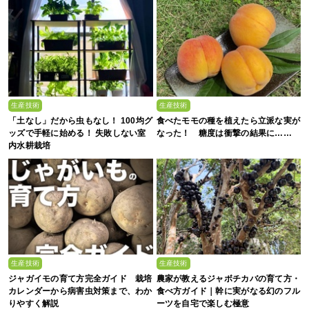
生産技術
生産技術
「土なし」だから虫もなし！ 100均グ
食べたモモの種を植えたら立派な実が
ッズで手軽に始める！ 失敗しない室
なった！ 糖度は衝撃の結果に……
内水耕栽培
生産技術
生産技術
ジャガイモの育て方完全ガイド 栽培
農家が教えるジャボチカバの育て方・
カレンダーから病害虫対策まで、わか
食べ方ガイド｜幹に実がなる幻のフル
りやすく解説
ーツを自宅で楽しむ極意