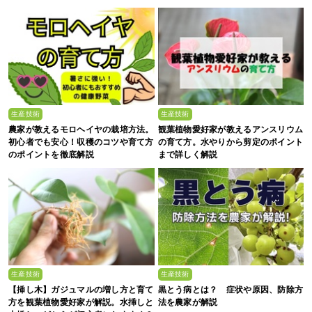
生産技術
生産技術
農家が教えるモロヘイヤの栽培方法。
観葉植物愛好家が教えるアンスリウム
初心者でも安心！収穫のコツや育て方
の育て方。水やりから剪定のポイント
のポイントを徹底解説
まで詳しく解説
生産技術
生産技術
【挿し木】ガジュマルの増し方と育て
黒とう病とは？ 症状や原因、防除方
方を観葉植物愛好家が解説。水挿しと
法を農家が解説