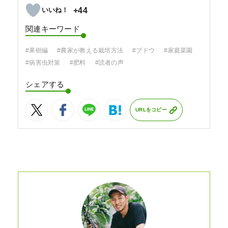
+44
関連キーワード
#果樹編
#農家が教える栽培方法
#ブドウ
#家庭菜園
#病害虫対策
#肥料
#読者の声
シェアする
URLをコピー