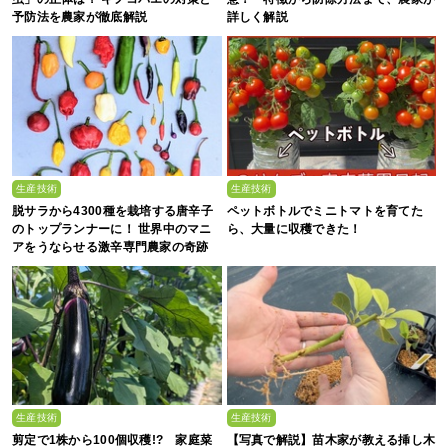
予防法を農家が徹底解説
詳しく解説
生産技術
生産技術
脱サラから4300種を栽培する唐辛子
ペットボトルでミニトマトを育てた
のトップランナーに！ 世界中のマニ
ら、大量に収穫できた！
アをうならせる激辛専門農家の奇跡
生産技術
生産技術
剪定で1株から100個収穫!? 家庭菜
【写真で解説】苗木家が教える挿し木