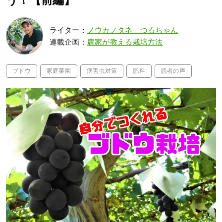
う！【前編】
ライター：
ノウカノタネ つるちゃん
連載企画：
農家が教える栽培方法
ブドウ
家庭菜園
病害虫対策
肥料
読者の声