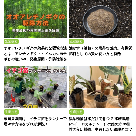
生産技術
生産技術
オオアレチノギクの効果的な駆除方法
油かす（油粕）の意外な魅力。有機質
とは。アレチノギク・ヒメムカシヨモ
肥料としての賢い使い方と特徴
ギとの違いや、発生原因・予防対策を
解説
生産技術
生産技術
家庭菜園向け イチゴ苗をランナーで
観葉植物は水だけで育つ？ 水耕栽培
増やす方法をプロが解説！
(ハイドロカルチャー）の始め方や相
性の良い植物、失敗しない管理のコツ
まで徹底解説