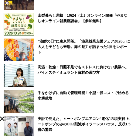
山梨暮らし満載！10/24（土）オンライン開催『やまな
しオンライン就農座談会』【参加無料】
“漁師の日”に東京開催。「漁業就業支援フェア2026」に
大人も子どもも来場。海の魅力が詰まった1日をレポー
ト
高温・乾燥・日照不足でもストレスに負けない農業へ。
バイオスティミュラント資材の選び方
手をかけずに自動で管理可能！小型・低コストで始める
水耕栽培
実証で見えた、ヒートポンプエアコン“電化”の現実解-ヒ
ートポンプのみのCO2削減ボイラーレスハウス、反収1.5
倍の驚異-