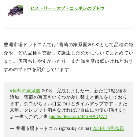
ヒストリー・オブ・ニッポンのブドウ
豊洲市場ドットコムでは“葡萄の家系図2018”として品種の紹
介や、どの品種を交配して誕生したのかについてまとめてい
ます。房落ちしやすかったり、まだ知名度は低いけれどおす
すめのブドウを紹介しています。
#葡萄の家系図
2018、完成しましたー。新たに16品種を
追加、葡萄の写真もいくつか差し替えと追加をしており
ます。余白がちょい目立つけどタイムアップです…また
来年。クレジット消さなければご自由にお使い頂けます
よー🍇＼(^o^)／🍇
pic.twitter.com/J4hFPlIQWJ
— 豊洲市場ドットコム (@tsukijiichiba)
2018年9月29日