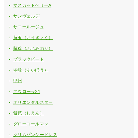
マスカットベリーA
サンヴェルデ
サニールージュ
黄玉（おうぎょく）
藤稔（ふじみのり）
ブラックビート
翠峰（すいほう）
甲州
アウローラ21
オリエンタルスター
紫苑（しえん）
グローコールマン
クリムゾンシードレス