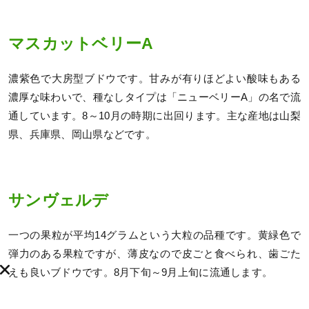
マスカットベリーA
濃紫色で大房型ブドウです。甘みが有りほどよい酸味もある
濃厚な味わいで、種なしタイプは「ニューベリーA」の名で流
通しています。8～10月の時期に出回ります。主な産地は山梨
県、兵庫県、岡山県などです。
サンヴェルデ
一つの果粒が平均14グラムという大粒の品種です。黄緑色で
弾力のある果粒ですが、薄皮なので皮ごと食べられ、歯ごた
えも良いブドウです。8月下旬～9月上旬に流通します。