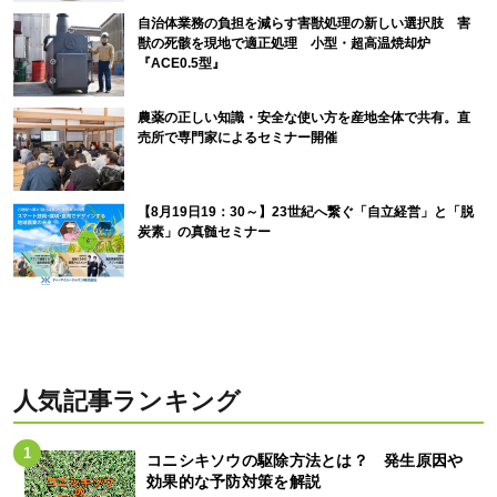
自治体業務の負担を減らす害獣処理の新しい選択肢 害
獣の死骸を現地で適正処理 小型・超高温焼却炉
『ACE0.5型』
農薬の正しい知識・安全な使い方を産地全体で共有。直
売所で専門家によるセミナー開催
【8月19日19：30～】23世紀へ繋ぐ「自立経営」と「脱
炭素」の真髄セミナー
人気記事ランキング
コニシキソウの駆除方法とは？ 発生原因や
効果的な予防対策を解説