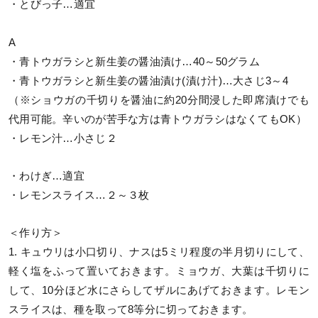
・とびっ子…適宜
A
・青トウガラシと新生姜の醤油漬け…40～50グラム
・青トウガラシと新生姜の醤油漬け(漬け汁)…大さじ3～4
（※ショウガの千切りを醤油に約20分間浸した即席漬けでも
代用可能。辛いのが苦手な方は青トウガラシはなくてもOK）
・レモン汁…小さじ２
・わけぎ…適宜
・レモンスライス…２～３枚
＜作り方＞
1. キュウリは小口切り、ナスは5ミリ程度の半月切りにして、
軽く塩をふって置いておきます。ミョウガ、大葉は千切りに
して、10分ほど水にさらしてザルにあげておきます。レモン
スライスは、種を取って8等分に切っておきます。