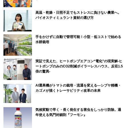
高温・乾燥・日照不足でもストレスに負けない農業へ。
バイオスティミュラント資材の選び方
手をかけずに自動で管理可能！小型・低コストで始める
水耕栽培
実証で見えた、ヒートポンプエアコン“電化”の現実解-ヒ
ートポンプのみのCO2削減ボイラーレスハウス、反収1.5
倍の驚異-
AI選果機がトマトの栽培・流通を変える―シブヤ精機・
カゴメが描くトレーサビリティ改革の未来
気候変動で早く・長く発生する害虫をしっかり防除。通
年使える気門封鎖剤『フーモン』