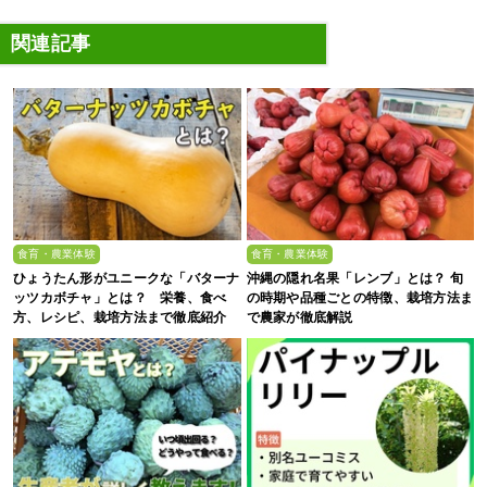
関連記事
食育・農業体験
食育・農業体験
ひょうたん形がユニークな「バターナ
沖縄の隠れ名果「レンブ」とは？ 旬
ッツカボチャ」とは？ 栄養、食べ
の時期や品種ごとの特徴、栽培方法ま
方、レシピ、栽培方法まで徹底紹介
で農家が徹底解説