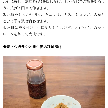
ル）に移し、調味料(Ａ)を回しかけ、しゃもじでご飯を切るよ
うに広げて団扇で仰ぎます。
3. 水気をしっかり切ったキュウリ、ナス、ミョウガ、大葉と
とびっ子を混ぜ合わせます。
4. お皿に盛り付け、小口切りしたわけぎ、とびっ子、カット
レモンを飾って完成です。
◆青トウガラシと新生姜の醤油漬け