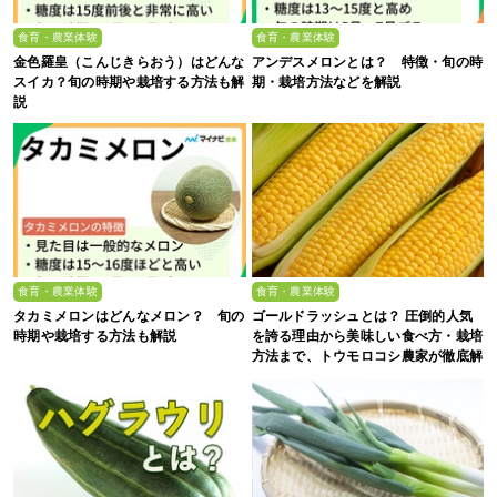
食育・農業体験
食育・農業体験
金色羅皇（こんじきらおう）はどんな
アンデスメロンとは？ 特徴・旬の時
スイカ？旬の時期や栽培する方法も解
期・栽培方法などを解説
説
食育・農業体験
食育・農業体験
タカミメロンはどんなメロン？ 旬の
ゴールドラッシュとは？ 圧倒的人気
時期や栽培する方法も解説
を誇る理由から美味しい食べ方・栽培
方法まで、トウモロコシ農家が徹底解
説