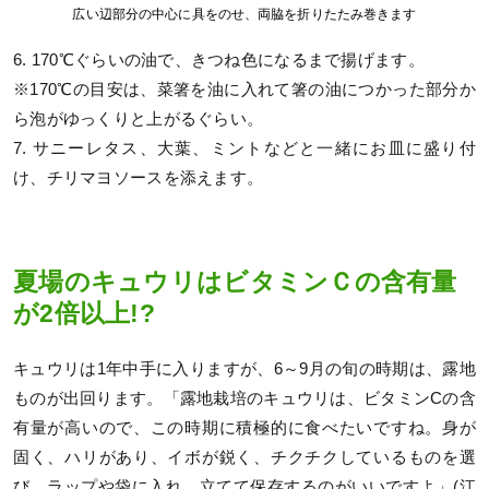
広い辺部分の中心に具をのせ、両脇を折りたたみ巻きます
6. 170℃ぐらいの油で、きつね色になるまで揚げます。
※170℃の目安は、菜箸を油に入れて箸の油につかった部分か
ら泡がゆっくりと上がるぐらい。
7. サニーレタス、大葉、ミントなどと一緒にお皿に盛り付
け、チリマヨソースを添えます。
夏場のキュウリはビタミンＣの含有量
が2倍以上!?
キュウリは1年中手に入りますが、6～9月の旬の時期は、露地
ものが出回ります。「露地栽培のキュウリは、ビタミンCの含
有量が高いので、この時期に積極的に食べたいですね。身が
固く、ハリがあり、イボが鋭く、チクチクしているものを選
び、ラップや袋に入れ、立てて保存するのがいいですよ」(江