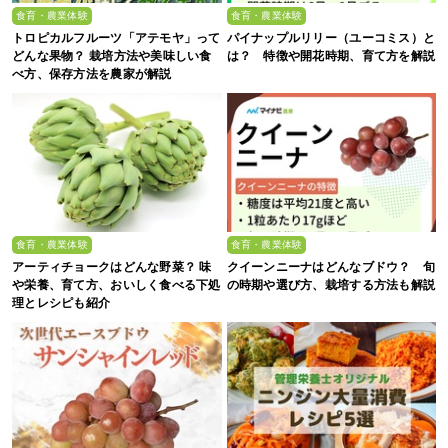
食育・農業体験
食育・農業体験
トロピカルフルーツ「アテモヤ」って
パイナップルリリー（ユーコミス）と
どんな果物？ 栽培方法や美味しい食
は？ 特徴や開花時期、育て方を解説
べ方、保存方法を農家が解説
食育・農業体験
食育・農業体験
アーティチョークはどんな野菜？ 味
クイーンニーナはどんなブドウ？ 旬
や栄養、育て方、おいしく食べる下処
の時期や選び方、栽培する方法も解説
理とレシピも紹介