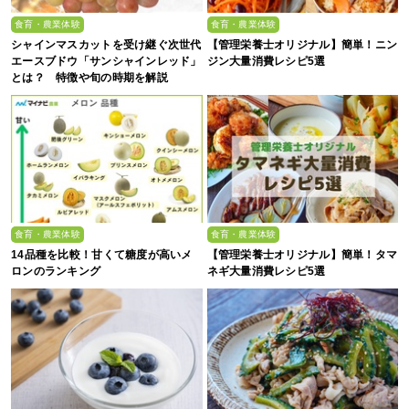
食育・農業体験
食育・農業体験
シャインマスカットを受け継ぐ次世代
【管理栄養士オリジナル】簡単！ニン
エースブドウ「サンシャインレッド」
ジン大量消費レシピ5選
とは？ 特徴や旬の時期を解説
食育・農業体験
食育・農業体験
14品種を比較！甘くて糖度が高いメ
【管理栄養士オリジナル】簡単！タマ
ロンのランキング
ネギ大量消費レシピ5選