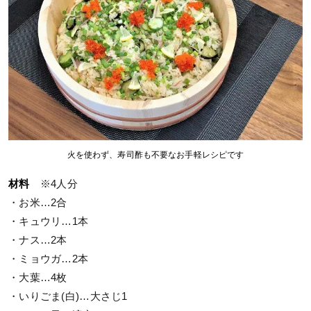
火を使わず、寿司酢も不要なお手軽レシピです
材料
※4人分
・お米…2合
・キュウリ…1本
・ナス…2本
・ミョウガ…2本
・大葉…4枚
・いりごま(白)…大さじ1