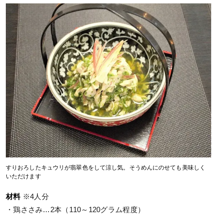
すりおろしたキュウリが翡翠色をして涼し気。そうめんにのせても美味しく
いただけます
材料
※4人分
・鶏ささみ…2本（110～120グラム程度）