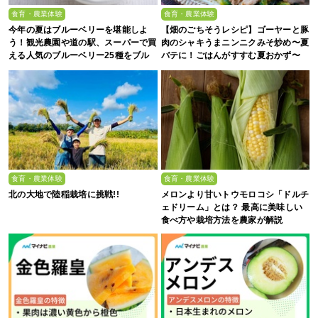
食育・農業体験
食育・農業体験
今年の夏はブルーベリーを堪能しよ
【畑のごちそうレシピ】ゴーヤーと豚
う！観光農園や道の駅、スーパーで買
肉のシャキうまニンニクみそ炒め〜夏
える人気のブルーベリー25種をブル
バテに！ごはんがすすむ夏おかず〜
ーベリー農家の息子が解説
食育・農業体験
食育・農業体験
北の大地で陸稲栽培に挑戦!!
メロンより甘いトウモロコシ「ドルチ
ェドリーム」とは？ 最高に美味しい
食べ方や栽培方法を農家が解説