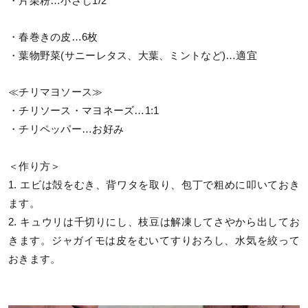
・片栗粉…小さじ1/2
・春巻きの皮…6枚
・葉物野菜(サニーレタス、大葉、ミントなど)…適宜
≪チリマヨソース≫
・チリソース・マヨネーズ…1:1
・チリペッパー…お好み
＜作り方＞
1. エビは殻をむき、背ワタを取り、包丁で粗めに叩いておき
ます。
2. キュウリは千切りにし、枝豆は解凍してさやから出してお
きます。ジャガイモは皮をむいてすりおろし、水気を絞って
おきます。