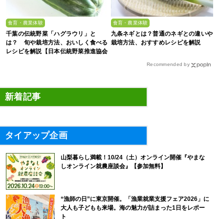
食育・農業体験
食育・農業体験
千葉の伝統野菜「ハグラウリ」と
九条ネギとは？普通のネギとの違いや
は？ 旬や栽培方法、おいしく食べる
栽培方法、おすすめレシピを解説
レシピを解説【日本伝統野菜推進協会
監修】
Recommended by
新着記事
タイアップ企画
山梨暮らし満載！10/24（土）オンライン開催『やまな
しオンライン就農座談会』【参加無料】
“漁師の日”に東京開催。「漁業就業支援フェア2026」に
大人も子どもも来場。海の魅力が詰まった1日をレポー
ト