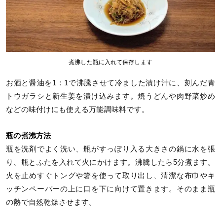
煮沸した瓶に入れて保存します
お酒と醤油を1：1で沸騰させて冷ました漬け汁に、刻んだ青
トウガラシと新生姜を漬け込みます。焼うどんや肉野菜炒め
などの味付けにも使える万能調味料です。
瓶の煮沸方法
瓶を洗剤でよく洗い、瓶がすっぽり入る大きさの鍋に水を張
り、瓶とふたを入れて火にかけます。沸騰したら5分煮ます。
火を止めすぐトングや箸を使って取り出し、清潔な布巾やキ
ッチンペーパーの上に口を下に向けて置きます。そのまま瓶
の熱で自然乾燥させます。