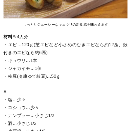
しっとりジューシーなキュウリの新食感を味わえます
材料
※4人分
・エビ…120ｇ(芝エビなど小さめのむきエビなら約12匹、殻
付きのエビなら約6匹)
・キュウリ…1本
・ジャガイモ…1個
・枝豆(冷凍ゆで枝豆)…50ｇ
A
・塩…少々
・コショウ…少々
・ナンプラー…小さじ1/2
・酒…小さじ1/2