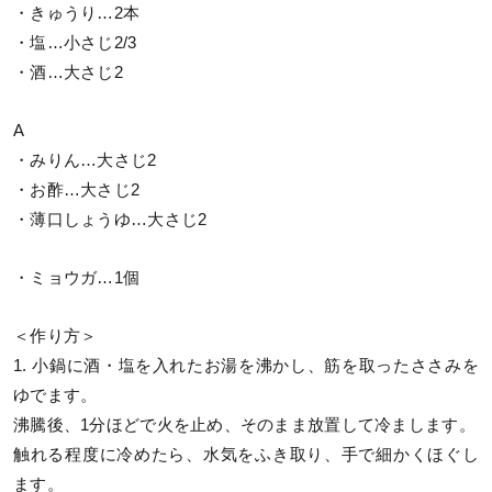
・きゅうり…2本
・塩…小さじ2/3
・酒…大さじ2
A
・みりん…大さじ2
・お酢…大さじ2
・薄口しょうゆ…大さじ2
・ミョウガ…1個
＜作り方＞
1. 小鍋に酒・塩を入れたお湯を沸かし、筋を取ったささみを
ゆでます。
沸騰後、1分ほどで火を止め、そのまま放置して冷まします。
触れる程度に冷めたら、水気をふき取り、手で細かくほぐし
ます。