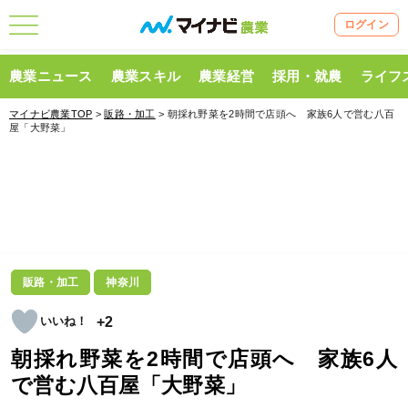
ログイン
農業ニュース
農業スキル
農業経営
採用・就農
ライフ
マイナビ農業TOP
>
販路・加工
> 朝採れ野菜を2時間で店頭へ 家族6人で営む八百
屋「大野菜」
販路・加工
神奈川
+2
朝採れ野菜を2時間で店頭へ 家族6人
で営む八百屋「大野菜」