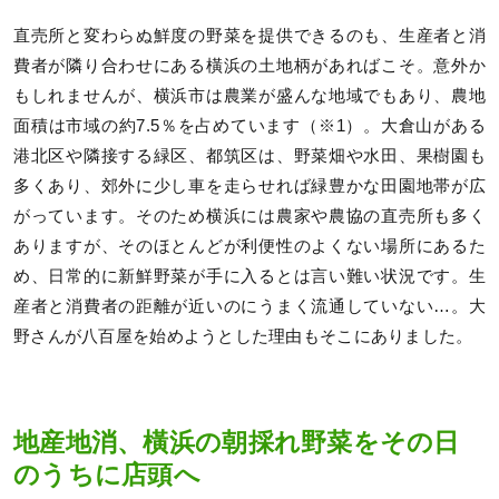
直売所と変わらぬ鮮度の野菜を提供できるのも、生産者と消
費者が隣り合わせにある橫浜の土地柄があればこそ。意外か
もしれませんが、横浜市は農業が盛んな地域でもあり、農地
面積は市域の約7.5％を占めています（※1）。大倉山がある
港北区や隣接する緑区、都筑区は、野菜畑や水田、果樹園も
多くあり、郊外に少し車を走らせれば緑豊かな田園地帯が広
がっています。そのため横浜には農家や農協の直売所も多く
ありますが、そのほとんどが利便性のよくない場所にあるた
め、日常的に新鮮野菜が手に入るとは言い難い状況です。生
産者と消費者の距離が近いのにうまく流通していない…。大
野さんが八百屋を始めようとした理由もそこにありました。
地産地消、橫浜の朝採れ野菜をその日
のうちに店頭へ