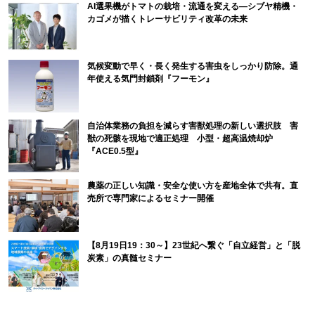
AI選果機がトマトの栽培・流通を変える―シブヤ精機・
カゴメが描くトレーサビリティ改革の未来
気候変動で早く・長く発生する害虫をしっかり防除。通
年使える気門封鎖剤『フーモン』
自治体業務の負担を減らす害獣処理の新しい選択肢 害
獣の死骸を現地で適正処理 小型・超高温焼却炉
『ACE0.5型』
農薬の正しい知識・安全な使い方を産地全体で共有。直
売所で専門家によるセミナー開催
【8月19日19：30～】23世紀へ繋ぐ「自立経営」と「脱
炭素」の真髄セミナー