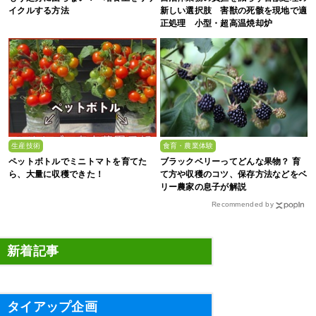
イクルする方法
新しい選択肢 害獣の死骸を現地で適
正処理 小型・超高温焼却炉
『ACE0.5型』
生産技術
食育・農業体験
ペットボトルでミニトマトを育てた
ブラックベリーってどんな果物？ 育
ら、大量に収穫できた！
て方や収穫のコツ、保存方法などをベ
リー農家の息子が解説
Recommended by
新着記事
タイアップ企画