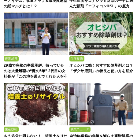
ーアイテム。収量アップ＆環境配慮型
手生産者がコナジラミ防除の一手に選
の紙マルチとは！？
んだ新剤「エフィコン®SL」の底力
農業経営
生産技術
29歳で突然の事業承継、待っていた
オヒシバに効くおすすめ除草剤とは？
のは大量離職の“魔の5年” 2代目の女
「ザクサ液剤」の特長と使い方を紹介
社長が「この地を選んでくれた人を守
る」と誓った日
生産技術
農業ニュース
もう処分に困らない！ 培養土をリサ
自治体業務の負担を減らす害獣処理の