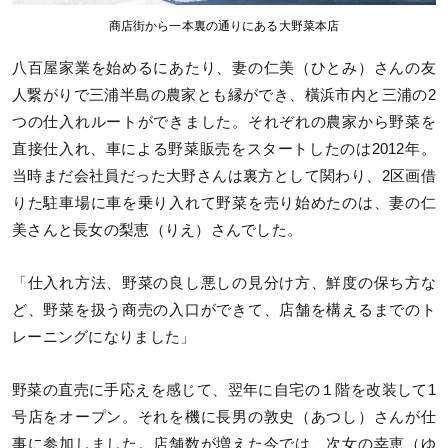
商店街から一本裏の通りにある大野菜本店
八百屋家業を始めるにあたり、妻の仁美（ひとみ）さんの友
人繋がりで三浦半島の農家とも縁ができ、橫浜市内と三浦の2
つの仕入れルートができました。それぞれの農家から野菜を
直接仕入れ、車による野菜販売をスタートしたのは2012年。
当時まだ会社員だった大野さんは裏方として関わり、2区画借
りた駐車場に車を乗り入れて野菜を売り始めたのは、妻の仁
美さんと長女の梨恵（りえ）さんでした。
「仕入れ方法、野菜の良し悪しの見分け方、鮮度の保ち方な
ど、野菜を扱う商売の入口ができて、店舗を構えるまでのト
レーニングになりました」
野菜の直売に手応えを感じて、翌年に自宅の１階を改装して1
号店をオープン。それを機に長男の敦史（あつし）さんが仕
事に参加しました。店舗数が増えた今では、次女の幸恵（ゆ