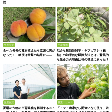
説
生産技術
生産技術
食べたモモの種を植えたら立派な実が
厄介な難防除雑草・ヤブガラシ（藪
なった！ 糖度は衝撃の結果に……
枯）の効果的な駆除方法とは。驚異的
な生命力の理由は根の構造にあった？
生産技術
農業ニュース
夏場の作物の生育鈍化を解消するニュ
「トマト農家なら間違いなく使う」若