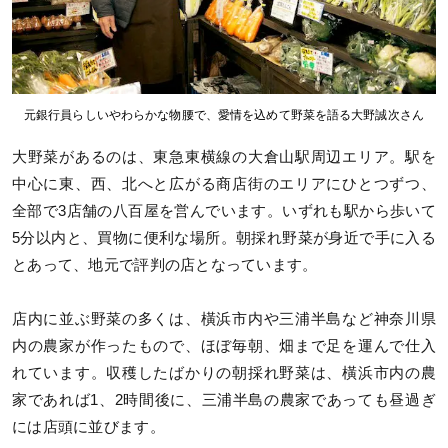
元銀行員らしいやわらかな物腰で、愛情を込めて野菜を語る大野誠次さん
大野菜があるのは、東急東横線の大倉山駅周辺エリア。駅を
中心に東、西、北へと広がる商店街のエリアにひとつずつ、
全部で3店舗の八百屋を営んでいます。いずれも駅から歩いて
5分以内と、買物に便利な場所。朝採れ野菜が身近で手に入る
とあって、地元で評判の店となっています。
店内に並ぶ野菜の多くは、橫浜市内や三浦半島など神奈川県
内の農家が作ったもので、ほぼ毎朝、畑まで足を運んで仕入
れています。収穫したばかりの朝採れ野菜は、橫浜市内の農
家であれば1、2時間後に、三浦半島の農家であっても昼過ぎ
には店頭に並びます。