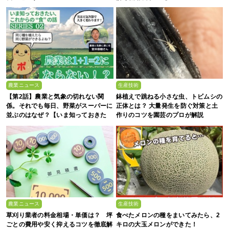
農業ニュース
生産技術
【第2話】農業と気象の切れない関
鉢植えで跳ねる小さな虫、トビムシの
係。それでも毎日、野菜がスーパーに
正体とは？ 大量発生を防ぐ対策と土
並ぶのはなぜ？【いま知っておきた
作りのコツを園芸のプロが解説
い、これからの”食”の話】
農業ニュース
生産技術
草刈り業者の料金相場・単価は？ 坪
食べたメロンの種をまいてみたら、2
ごとの費用や安く抑えるコツを徹底解
キロの大玉メロンができた！