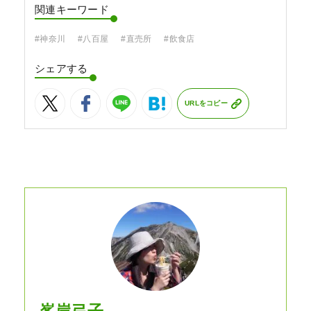
関連キーワード
#神奈川
#八百屋
#直売所
#飲食店
シェアする
URLをコピー