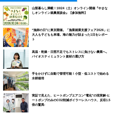
山梨暮らし満載！10/24（土）オンライン開催『やまな
しオンライン就農座談会』【参加無料】
“漁師の日”に東京開催。「漁業就業支援フェア2026」に
大人も子どもも来場。海の魅力が詰まった1日をレポー
ト
高温・乾燥・日照不足でもストレスに負けない農業へ。
バイオスティミュラント資材の選び方
手をかけずに自動で管理可能！小型・低コストで始める
水耕栽培
実証で見えた、ヒートポンプエアコン“電化”の現実解-ヒ
ートポンプのみのCO2削減ボイラーレスハウス、反収1.5
倍の驚異-