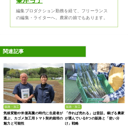
峯岸弓子
編集プロダクション勤務を経て、フリーランス
の編集・ライターへ。農家の娘でもあります。
関連記事
販路・加工
販路・加工
気候変動や米価高騰の時代に生産者が
「作れば売れる」は昔話。稼げる農家
選ぶ、カゴメ加工用トマト契約栽培の
が選んでいる9つの販路と「使い分
魅力と可能性
け」戦略