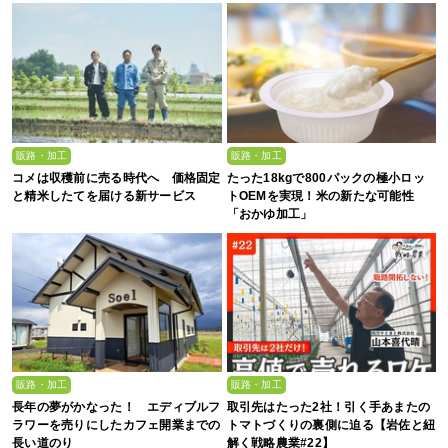
販路・加工
販路・加工
コメは収穫前に売る時代へ 価格固定
たった18kgで800パックの極小ロッ
と精米したてを届ける新サービス
トOEMを実現！米の新たな可能性
「おかゆ加工」
販路・加工
販路・加工
長年の夢がかなった！ エディブルフ
取引先はたった2社！引く手あまたの
ラワーを売りにしたカフェ開業までの
トマトづくりの裏側に迫る【岩佐と紐
長い道のり
解く戦略農業#22】