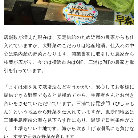
店舗数が増えた現在は、安定供給のため近県の農家からも仕
入れていますが、大野菜のこだわりは地産地消。仕入れの中
心は県内産の野菜となります。開業当初に取引した農家から
枝葉が広がり、今では橫浜市内は6軒、三浦は7軒の農家と取
引を行っています。
「まずは畑を見て栽培法などをうかがい、安心してお客様に
提供できる野菜であると見極めてから、生産者さんとお付き
合いをさせていただいています。三浦では毘沙門（びしゃも
ん）という地区から野菜を仕入れていますが、毘沙門地区は
三浦半島南端の海を見下ろす丘にあり、温暖で日照条件がよ
く、土壌もいい土地です。海から吹き上げる潮風にも負けな
い、丈夫で元気な野菜が育ちます」。