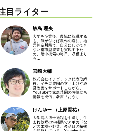
注目ライター
鮫島 理央
大学を卒業後、農協に就職する
も、気が付けば農作の道に。地
元神奈川県で、自分にしかでき
ない都市型農業を実現するた
め、暗中模索の毎日。収穫より
も…
宮崎大輔
株式会社イチゴテック代表取締
役。イチゴ農園の立ち上げや経
営改善をサポートしながら、
YouTubeで家庭菜園のお役立ち
情報を発信。著書『おうち…
けんゆー （上原賢祐）
大学院の博士過程を中退し、生
まれ故郷の沖縄県でアボカドな
どの果樹や野菜、多品目の植物
を栽培している。Youtubeチャ