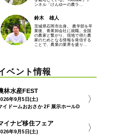
ンネル「けんゆーの農ラ…
鈴木 雄人
茨城県石岡市出身。 農学部を卒
業後、青果卸会社に就職。全国
の農家と繋がり、現地で得た農
家のためとなる情報を発信する
ことで、農業の業界を盛り…
イベント情報
農林水産FEST
2026年9月5日(土)
マイドームおおさか 2F 展示ホールD
マイナビ移住フェア
2026年9月5日(土)