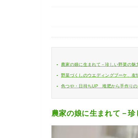
農家の娘に生まれて－珍しい野菜の魅
野菜づくしのウエディングブーケ、友
色つや・日持ちUP 堆肥から手作り
農家の娘に生まれて－珍