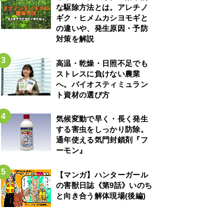
な駆除方法とは。アレチノ
ギク・ヒメムカシヨモギと
の違いや、発生原因・予防
対策を解説
高温・乾燥・日照不足でも
ストレスに負けない農業
へ。バイオスティミュラン
ト資材の選び方
気候変動で早く・長く発生
する害虫をしっかり防除。
通年使える気門封鎖剤『フ
ーモン』
【マンガ】ハンターガール
の害獣日誌《第9話》いのち
と向き合う解体現場(後編)